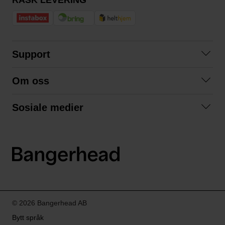
Support
Kontakt oss
Om oss
Spørsmål og svar
Om oss
Kjøpsvilkår
Sosiale medier
Samarbeid med oss
Bytte og retur
Facebook
Bærekraft og miljø
Personvernerklæring
Instagram
Frakt og levering
LinkedIn
© 2026 Bangerhead AB
Bytt språk