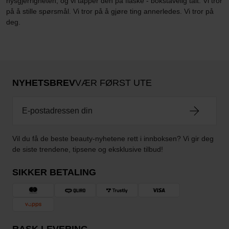
nysgjerrigheten, og vi tapper den på flaske - bokstavelig talt. Vi tror
på å stille spørsmål. Vi tror på å gjøre ting annerledes. Vi tror på
deg.
NYHETSBREV
VÆR FØRST UTE
Vil du få de beste beauty-nyhetene rett i innboksen? Vi gir deg
de siste trendene, tipsene og eksklusive tilbud!
SIKKER BETALING
RASK LEVERING