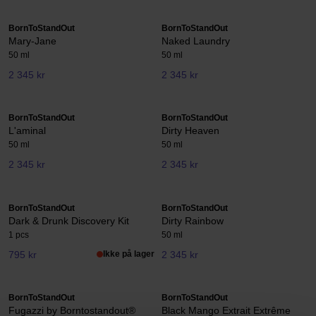
BornToStandOut
BornToStandOut
Mary-Jane
Naked Laundry
50 ml
50 ml
2 345 kr
2 345 kr
BornToStandOut
BornToStandOut
L'aminal
Dirty Heaven
50 ml
50 ml
2 345 kr
2 345 kr
BornToStandOut
BornToStandOut
Dark & Drunk Discovery Kit
Dirty Rainbow
1 pcs
50 ml
795 kr
Ikke på lager
2 345 kr
BornToStandOut
BornToStandOut
Fugazzi by Borntostandout®
Black Mango Extrait Extrême