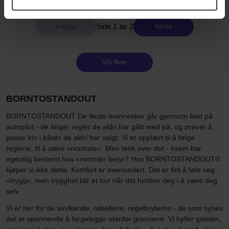
Side 1 av 2
Neste
Vis flere
BORNTOSTANDOUT
BORNTOSTANDOUT De fleste mennesker går gjennom livet på
autopilot - de følger regler de aldri har gått med på, og prøver å
passe inn i båser de aldri har valgt. Vi er opplært til å følge
reglene, til å være «normale». Men tenk over det - hvem har
egentlig bestemt hva «normal» betyr? Hos BORNTOSTANDOUT®
kjøper vi ikke dette. Komfort er overvurdert. Det er fint å føle seg
«trygg», men trygghet blir et bur når det hindrer deg i å være deg
selv.
Vi er her for de avvikende, rebellene, regelbryterne - de som synes
det er spennende å fargelegge utenfor grensene. Vi hyller gnisten,