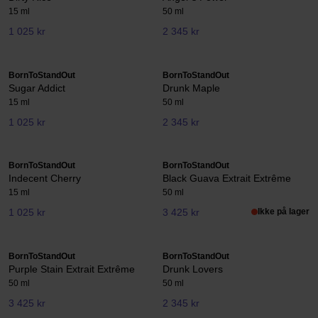
15 ml
50 ml
1 025 kr
2 345 kr
BornToStandOut
BornToStandOut
Sugar Addict
Drunk Maple
15 ml
50 ml
1 025 kr
2 345 kr
BornToStandOut
BornToStandOut
Indecent Cherry
Black Guava Extrait Extrême
15 ml
50 ml
1 025 kr
3 425 kr
Ikke på lager
BornToStandOut
BornToStandOut
Purple Stain Extrait Extrême
Drunk Lovers
50 ml
50 ml
3 425 kr
2 345 kr