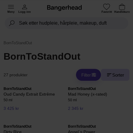
Meny
Logg inn
Favoritt
Handlekurv
BornToStandOut
BornToStandOut
Filter
Sorter
27 produkter
BornToStandOut
BornToStandOut
Oud Candy Extrait Extrême
Mad Honey (x-rated)
50 ml
50 ml
3 425 kr
2 345 kr
BornToStandOut
BornToStandOut
Dirty Rice
Angel´s Power