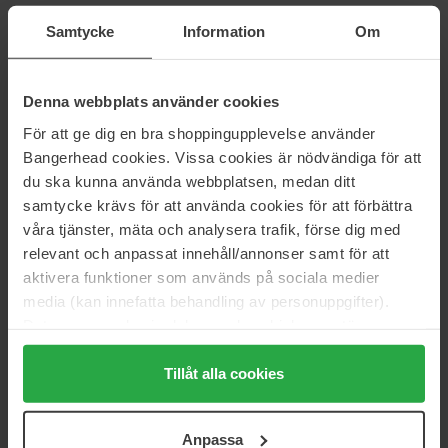
50 ml
50 ml
Samtycke
Information
Om
2 345 kr
Ikke på lager
3 425 kr
Ikke på lager
Denna webbplats använder cookies
BornToStandOut
BornToStandOut
Smokin' Gun
Dirty & Sticky Discovery Kit
För att ge dig en bra shoppingupplevelse använder
50 ml
1 pcs
Bangerhead cookies. Vissa cookies är nödvändiga för att
2 345 kr
795 kr
Ikke på lager
du ska kunna använda webbplatsen, medan ditt
samtycke krävs för att använda cookies för att förbättra
våra tjänster, mäta och analysera trafik, förse dig med
BornToStandOut
BornToStandOut
Filthy Musk
Sin & pleasure
relevant och anpassat innehåll/annonser samt för att
50 ml
50 ml
aktivera funktioner som används på sociala medier
2 345 kr
Ikke på lager
2 345 kr
Ikke på lager
media (kan innefatta behandling av personuppgifter).
Data som samlas in delas med cookieleverantören.
Genom att trycka på "Tillåt alla cookies" accepterar du
BornToStandOut
BornToStandOut
alla cookies, medan du under "Detaljer" kan anpassa
Tillåt alla cookies
DGAF
Drunk Saffron
50 ml
50 ml
användningen av cookies. Du kan när som helst återkalla
ditt samtycke. För mer information se vår Cookie Policy
2 345 kr
Ikke på lager
2 345 kr
Ikke på lager
Anpassa
samt vår Integritetspolicy.