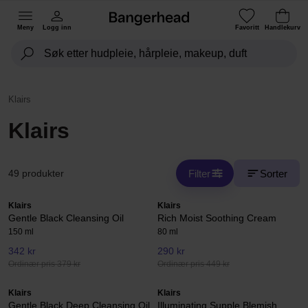
Meny
Logg inn
Favoritt
Handlekurv
Klairs
Klairs
Filter
Sorter
49 produkter
Klairs
Klairs
Gentle Black Cleansing Oil
Rich Moist Soothing Cream
150 ml
80 ml
342 kr
290 kr
Ordinær pris 379 kr
Ordinær pris 449 kr
Klairs
Klairs
Gentle Black Deep Cleansing Oil
Illuminating Supple Blemish