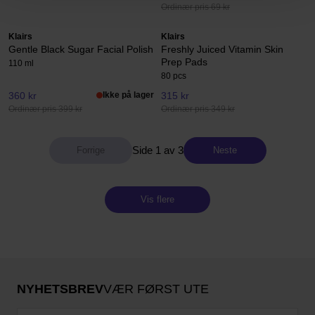
Ordinær pris 69 kr
Klairs
Klairs
Gentle Black Sugar Facial Polish
Freshly Juiced Vitamin Skin
Prep Pads
110 ml
80 pcs
360 kr
Ikke på lager
315 kr
Ordinær pris 399 kr
Ordinær pris 349 kr
Side 1 av 3
Neste
Vis flere
NYHETSBREV
VÆR FØRST UTE