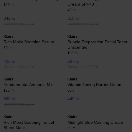
Cream SPF40
150 ml
40 ml
342 kr
315 kr
Ordinær pris 379 kr
Ordinær pris 349 kr
Klairs
Klairs
Rich Moist Soothing Serum
Supple Preparation Facial Toner
Unscented
80 ml
180 ml
405 kr
297 kr
Ordinær pris 449 kr
Ordinær pris 329 kr
Klairs
Klairs
Fundamental Ampoule Mist
Vitamin Toning Barrier Cream
125 ml
60 g
360 kr
449 kr
Ordinær pris 399 kr
Klairs
Klairs
Rich Moist Soothing Tencel
Midnight Blue Calming Cream
Sheet Mask
60 ml