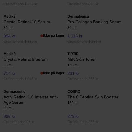
Ordinær pris 1 295 kr
Ordinær pris 855 kr
Medik8
Dermalogica
Crystal Retinal 10 Serum
Pro-Collagen Banking Serum
30 ml
30 ml
994 kr
Ikke på lager
1 116 kr
Ordinær pris 1 325 kr
Ordinær pris 1 239 kr
Medik8
TIRTIR
Crystal Retinal 6 Serum
Milk Skin Toner
30 ml
150 ml
714 kr
Ikke på lager
231 kr
Ordinær pris 1 045 kr
Ordinær pris 355 kr
Dermaceutic
COSRX
Activ Retinol 1.0 Intense Anti-
The 6 Peptide Skin Booster
Age Serum
150 ml
30 ml
896 kr
279 kr
Ordinær pris 995 kr
Ordinær pris 335 kr