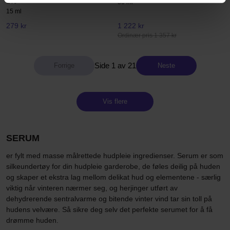
1%
30 ml
15 ml
279 kr
1 222 kr
Ordinær pris 1 357 kr
Side 1 av 21
Neste
Vis flere
SERUM
er fylt med masse målrettede hudpleie ingredienser. Serum er som
silkeundertøy for din hudpleie garderobe, de føles deilig på huden
og skaper et ekstra lag mellom delikat hud og elementene - særlig
viktig når vinteren nærmer seg, og herjinger utført av
dehydrerende sentralvarme og bitende vinter vind tar sin toll på
hudens velvære. Så sikre deg selv det perfekte serumet for å få
drømme huden.