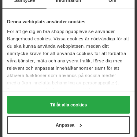
Samtycke
Information
Om
C
30 ml
30 ml
1 189 kr
244 kr
Denna webbplats använder cookies
Ordinær pris 1 321 kr
Ordinær pris 271 kr
För att ge dig en bra shoppingupplevelse använder
Babor
Dermalogica
Bangerhead cookies. Vissa cookies är nödvändiga för att
Perfect Skin Collection
AGE smart
du ska kunna använda webbplatsen, medan ditt
28 ml
40 ml
samtycke krävs för att använda cookies för att förbättra
630 kr
1 964 kr
våra tjänster, mäta och analysera trafik, förse dig med
Ordinær pris 704 kr
Ordinær pris 2 182 kr
relevant och anpassat innehåll/annonser samt för att
aktivera funktioner som används på sociala medier
Estée Lauder
Dermalogica
Advanced Night Repair
AGE smart
media (kan innefatta behandling av personuppgifter).
Synchronized Multi-Recovery
30 ml
Data som samlas in delas med cookieleverantören.
Complex
Genom att trycka på "Tillåt alla cookies" accepterar du
75 ml
alla cookies, medan du under "Detaljer" kan anpassa
Tillåt alla cookies
1 728 kr
1 217 kr
användningen av cookies. Du kan när som helst återkalla
Ordinær pris 1 920 kr
Ordinær pris 1 352 kr
ditt samtycke. För mer information se vår Cookie Policy
Anpassa
samt vår Integritetspolicy.
The Ordinary
Dermalogica
Volufiline* 92% + Pal-Isoleucine
PowerBright Dark Spot Serum