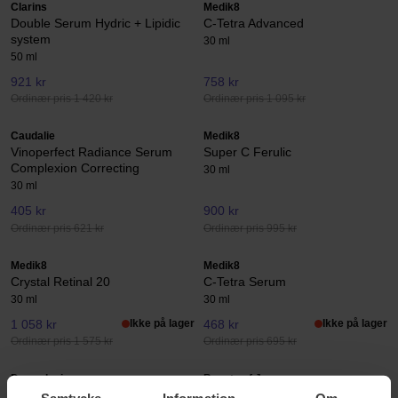
Clarins
Medik8
Double Serum Hydric + Lipidic
C-Tetra Advanced
system
30 ml
50 ml
921 kr
758 kr
Ordinær pris 1 420 kr
Ordinær pris 1 095 kr
Caudalie
Medik8
Vinoperfect Radiance Serum
Super C Ferulic
Complexion Correcting
30 ml
30 ml
405 kr
900 kr
Ordinær pris 621 kr
Ordinær pris 995 kr
Medik8
Medik8
Crystal Retinal 20
C-Tetra Serum
30 ml
30 ml
1 058 kr
Ikke på lager
468 kr
Ikke på lager
Ordinær pris 1 575 kr
Ordinær pris 695 kr
Dermalogica
Beauty of Joseon
Dynamic Skin Retinol Serum
Light On Serum Centella + Vita