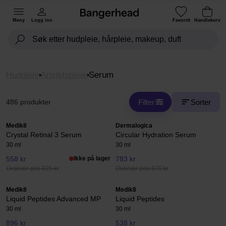
Meny
Logg inn
Favoritt
Handlekurv
Hudpleie
Ansiktspleie
Serum
Filter
Sorter
486 produkter
Medik8
Dermalogica
Crystal Retinal 3 Serum
Circular Hydration Serum
30 ml
30 ml
558 kr
Ikke på lager
783 kr
Ordinær pris 825 kr
Ordinær pris 870 kr
Medik8
Medik8
Liquid Peptides Advanced MP
Liquid Peptides
30 ml
30 ml
896 kr
538 kr