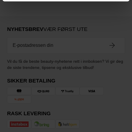
NYHETSBREV
VÆR FØRST UTE
Vil du få de beste beauty-nyhetene rett i innboksen? Vi gir deg
de siste trendene, tipsene og eksklusive tilbud!
SIKKER BETALING
RASK LEVERING