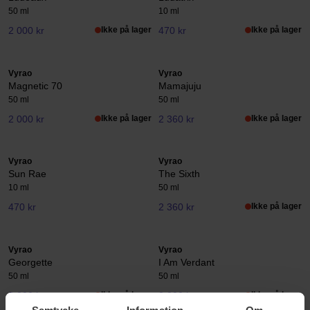
50 ml
10 ml
2 000 kr
Ikke på lager
470 kr
Ikke på lager
Vyrao
Vyrao
Magnetic 70
Mamajuju
50 ml
50 ml
2 000 kr
Ikke på lager
2 360 kr
Ikke på lager
Vyrao
Vyrao
Sun Rae
The Sixth
10 ml
50 ml
470 kr
2 360 kr
Ikke på lager
Vyrao
Vyrao
Georgette
I Am Verdant
50 ml
50 ml
2 000 kr
Ikke på lager
2 000 kr
Ikke på lager
Samtycke
Information
Om