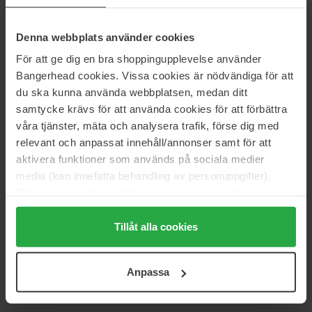
Ordinær pris 3 231 kr
Ordinær pris 1 610 kr
Denna webbplats använder cookies
Zarkoperfume
Zarkoperfume
Youth
Midnight Oil
För att ge dig en bra shoppingupplevelse använder
100 ml
100 ml
Bangerhead cookies. Vissa cookies är nödvändiga för att
1 449 kr
1 490 kr
Ikke på lager
du ska kunna använda webbplatsen, medan ditt
Ordinær pris 1 610 kr
samtycke krävs för att använda cookies för att förbättra
våra tjänster, mäta och analysera trafik, förse dig med
Zarkoperfume
Zarkoperfume
Cloud Collection
Cloud Collection No.4
relevant och anpassat innehåll/annonser samt för att
100 ml
100 ml
aktivera funktioner som används på sociala medier
2 908 kr
2 908 kr
media (kan innefatta behandling av personuppgifter).
Ordinær pris 3 231 kr
Ordinær pris 3 231 kr
Data som samlas in delas med cookieleverantören.
Genom att trycka på "Tillåt alla cookies" accepterar du
Zarkoperfume
alla cookies, medan du under "Detaljer" kan anpassa
Tillåt alla cookies
Carate Urio
användningen av cookies. Du kan när som helst återkalla
100 ml
ditt samtycke. För mer information se vår Cookie Policy
1 610 kr
Anpassa
samt vår Integritetspolicy.