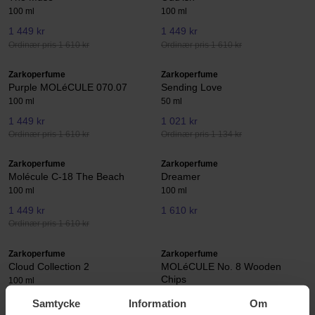
100 ml
100 ml
1 449 kr
1 449 kr
Ordinær pris 1 610 kr
Ordinær pris 1 610 kr
Zarkoperfume
Zarkoperfume
Purple MOLéCULE 070.07
Sending Love
100 ml
50 ml
1 449 kr
1 021 kr
Ordinær pris 1 610 kr
Ordinær pris 1 134 kr
Zarkoperfume
Zarkoperfume
Molécule C-18 The Beach
Dreamer
100 ml
100 ml
1 449 kr
1 610 kr
Ordinær pris 1 610 kr
Zarkoperfume
Zarkoperfume
Cloud Collection 2
MOLéCULE No. 8 Wooden
Chips
100 ml
100 ml
Samtycke
Information
Om
2 908 kr
1 449 kr