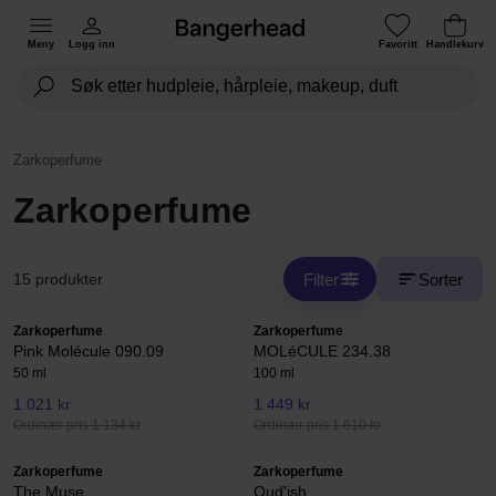
Meny
Logg inn
Favoritt
Handlekurv
Zarkoperfume
Zarkoperfume
Filter
Sorter
15 produkter
Zarkoperfume
Zarkoperfume
Pink Molécule 090.09
MOLéCULE 234.38
50 ml
100 ml
1 021 kr
1 449 kr
Ordinær pris 1 134 kr
Ordinær pris 1 610 kr
Zarkoperfume
Zarkoperfume
The Muse
Oud'ish