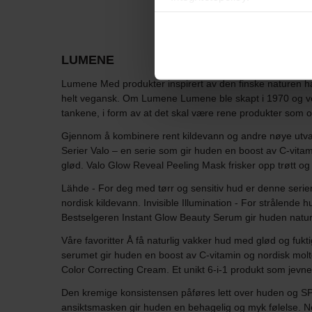
LUMENE
Lumene Med produkter inspirert av den finske naturen ha
helt vegansk. Om Lumene Lumene ble skapt i 1970 og voks
tankene, i form av at det skal være rene produkter som 
Gjennom å kombinere rent kildevann og andre nøye utval
Serier Valo – en serie som gir huden en boost av C-vitam
glød. Valo Glow Reveal Peeling Mask frisker opp trøtt og 
Lähde - For deg med tørr og sensitiv hud er denne serie
nordisk kildevann. Invisible Illumination - For strålende
Bestselgeren Instant Glow Beauty Serum gir huden naturl
Våre favoritter Å få naturlig vakker hud med glød og fuk
serumet gir huden en boost av C-vitamin og nordisk molte
Color Correcting Cream. Et unikt 6-i-1 produkt som jevne
Den kremige konsistensen påføres lett over huden og SP
ansiktsmasken gir huden en behagelig og myk følelse. No