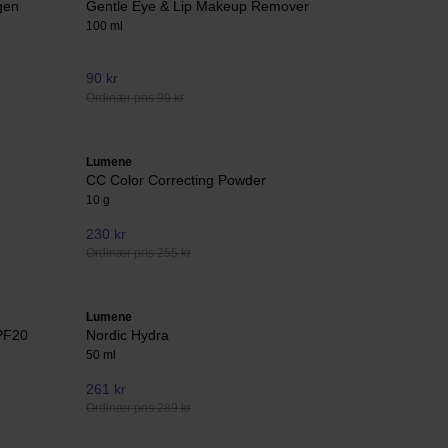
agen
Gentle Eye & Lip Makeup Remover
100 ml
90 kr
Ordinær pris 99 kr
Lumene
CC Color Correcting Powder
10 g
230 kr
Ordinær pris 255 kr
Lumene
SPF20
Nordic Hydra
50 ml
261 kr
Ordinær pris 289 kr