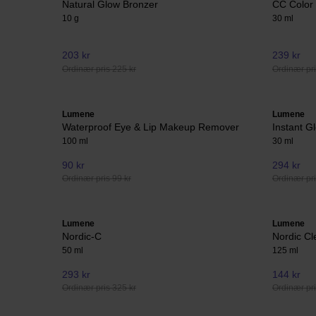
Natural Glow Bronzer
CC Color
10 g
30 ml
203 kr
239 kr
Ordinær pris 225 kr
Ordinær pri
Lumene
Lumene
Waterproof Eye & Lip Makeup Remover
Instant 
100 ml
30 ml
90 kr
294 kr
Ordinær pris 99 kr
Ordinær pri
Lumene
Lumene
Nordic-C
Nordic Cl
50 ml
125 ml
293 kr
144 kr
Ordinær pris 325 kr
Ordinær pri