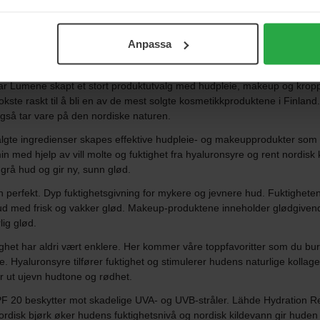
Vis flere
Anpassa
r Lumene skapt et stort produktutvalg med hudpleie, makeup og kroppsp
te raskt til å bli en av de mest solgte kosmetikkproduktene i Finland.
også tar vare på den nordiske naturen.
gte ingredienser skapes effektive hudpleie- og makeupprodukter som fo
in med hjelp av vill molte og fuktighet fra hyaluronsyre og rent nordis
grå hud og gir ny, sunn glød.
n perfekt. Dyp fuktighetsgivning for mykere og jevnere hud. Fuktighete
 hud med frisk og vakker glød. Makeup-produktene inneholder glødgivende 
ig glød.
tighet har aldri vært enklere. Her kommer våre toppfavoritter som du bu
. Hyaluronsyre tilfører fuktighet og stimulerer hudens naturlige kolla
r ut ujevn hudtone og rødhet.
F 20 beskytter mot skadelige UVA- og UVB-stråler. Lähde Hydration R
rdisk bjørk øker hudens fuktighetsnivå og nordisk kildevann gir huden 