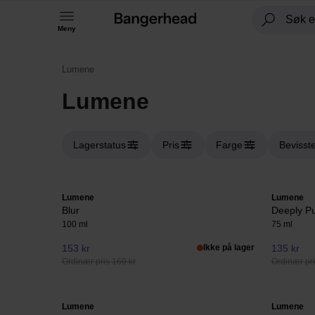
Meny
Lumene
Lumene
Lagerstatus
Pris
Farge
Bevisst
Lumene
Lumene
Blur
Deeply Pu
100 ml
75 ml
153 kr
Ikke på lager
135 kr
Ordinær pris 169 kr
Ordinær pri
Lumene
Lumene