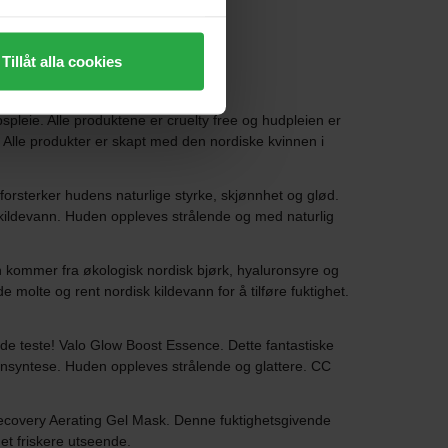
Tillåt alla cookies
leie. Alle produktene er cruelty free og hudpleien er
 Alle produkter er skapt med den nordiske kvinnen i
rsterker hudens naturlige styrke, skjønnhet og glød.
k kildevann. Huden oppleves strålende og med naturlig
n kommer fra økologisk nordisk bjørk, hyaluronsyre og
molte og rent nordisk kildevann for å tilføre fuktighet.
rde teste! Valo Glow Boost Essence. Dette fantastiske
gensyntese. Huden oppleves strålende og glattere. CC
ecovery Aerating Gel Mask. Denne fuktighetsgivende
et friskere utseende.