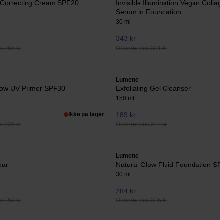
 Correcting Cream SPF20
Invisible Illumination Vegan Coll
Serum in Foundation
30 ml
343 kr
s 265 kr
Ordinær pris 381 kr
Lumene
Glow UV Primer SPF30
Exfoliating Gel Cleanser
150 ml
Ikke på lager
189 kr
s 326 kr
Ordinær pris 211 kr
Lumene
ear
Natural Glow Fluid Foundation 
30 ml
284 kr
s 159 kr
Ordinær pris 315 kr