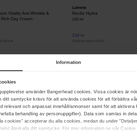
Lumene
om Vitality Anti-Wrinkle &
Nordic Hydra
e Rich Day Cream
100 ml
234 kr
s 359 kr
Ordinær pris 259 kr
Lumene
Information
ing Cleansing Cream
Luminous Shine Hydrating & Plum
Gloss
5 ml
cookies
144 kr
ngupplevelse använder Bangerhead cookies. Vissa cookies är nöd
s 119 kr
Ordinær pris 159 kr
itt samtycke krävs för att använda cookies för att förbättra vår
med relevant och anpassat innehåll/annonser samt för att aktiver
nefatta behandling av personuppgifter). Data som samlas in del
Side 1 av 5
Neste
alla cookies" accepterar du alla cookies, medan du under "Detal
elst återkalla ditt samtycke. För mer information se vår Cookie