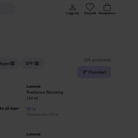
Logg inn
Favoritt
Handlekurv
116 produkter
type
SPF
Populært
Lumene
Radiance Boosting
150 ml
kke på lager
95 kr
Ordinær pris 105 kr
Lumene