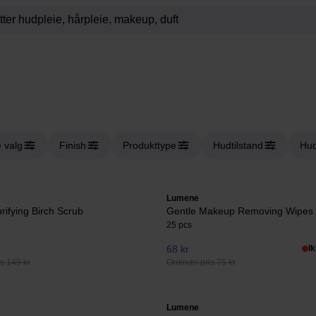
e valg
Finish
Produkttype
Hudtilstand
Hud
Lumene
rifying Birch Scrub
Gentle Makeup Removing Wipes
25 pcs
68 kr
I
s 149 kr
Ordinær pris 75 kr
Lumene