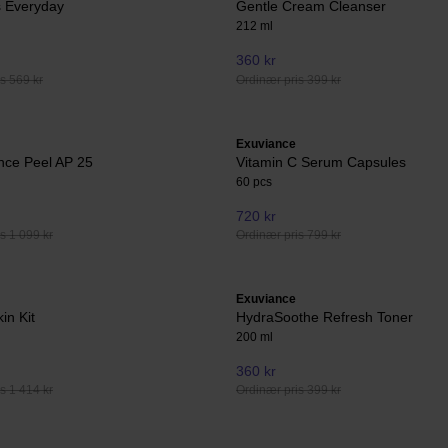
 Everyday
Gentle Cream Cleanser
212 ml
360 kr
s 569 kr
Ordinær pris 399 kr
Exuviance
nce Peel AP 25
Vitamin C Serum Capsules
60 pcs
720 kr
s 1 099 kr
Ordinær pris 799 kr
Exuviance
in Kit
HydraSoothe Refresh Toner
200 ml
360 kr
s 1 414 kr
Ordinær pris 399 kr