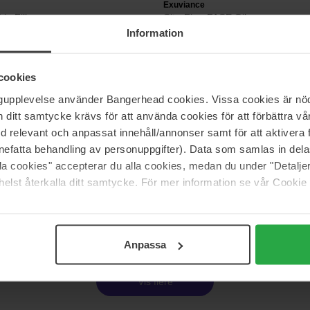
Exuviance
ip Filler
CitraFirm FACE Oil
27 ml
Information
684 kr
s 399 kr
Ordinær pris 759 kr
cookies
ngupplevelse använder Bangerhead cookies. Vissa cookies är nöd
Exuviance
itt samtycke krävs för att använda cookies för att förbättra vår
p pH Balance Toner
Glow Kit
med relevant och anpassat innehåll/annonser samt för att aktiver
Value Pack
nefatta behandling av personuppgifter). Data som samlas in del
1 212 kr
alla cookies" accepterar du alla cookies, medan du under "Detal
s 399 kr
Ordinær pris 1 347 kr
elst återkalla ditt samtycke. För mer information se vår Cookie
Side 1 av 2
Neste
Anpassa
Vis flere