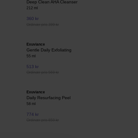
Deep Clean AHA Cleanser
212 ml
360 kr
Ordinær pris 399 kr
Exuviance
Gentle Daily Exfoliating
55 ml
513 kr
Ordinær pris 569 kr
Exuviance
Daily Resurfacing Peel
58 ml
774 kr
Ordinær pris 859 kr