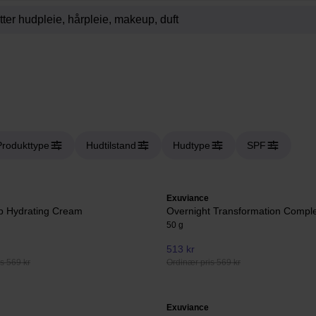
Produkttype
Hudtilstand
Hudtype
SPF
Exuviance
p Hydrating Cream
Overnight Transformation Compl
50 g
513 kr
s 569 kr
Ordinær pris 569 kr
Exuviance