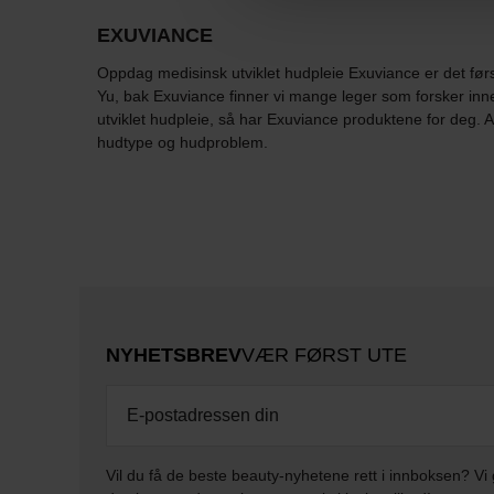
EXUVIANCE
Oppdag medisinsk utviklet hudpleie Exuviance er det førs
Yu, bak Exuviance finner vi mange leger som forsker inn
utviklet hudpleie, så har Exuviance produktene for deg. 
hudtype og hudproblem.
NYHETSBREV
VÆR FØRST UTE
Vil du få de beste beauty-nyhetene rett i innboksen? Vi 