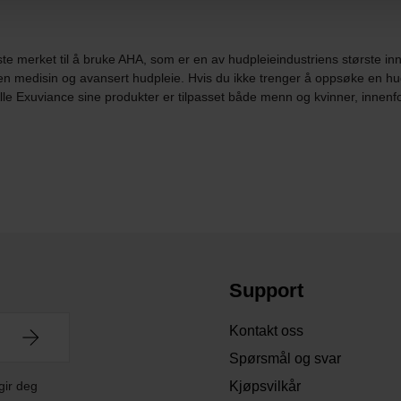
te merket til å bruke AHA, som er en av hudpleieindustriens største inn
en medisin og avansert hudpleie. Hvis du ikke trenger å oppsøke en hud
Alle Exuviance sine produkter er tilpasset både menn og kvinner, innenf
Support
Kontakt oss
Spørsmål og svar
gir deg
Kjøpsvilkår