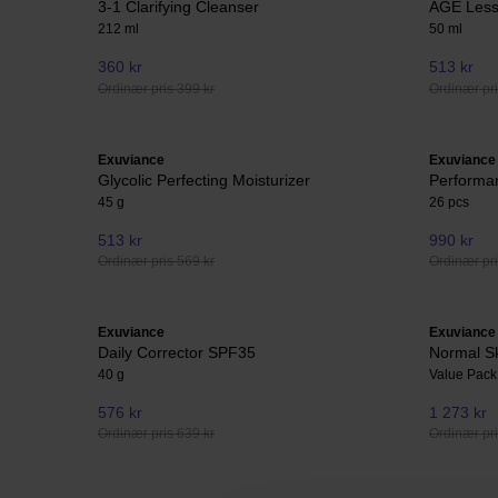
3-1 Clarifying Cleanser
AGE Less
212 ml
50 ml
360 kr
513 kr
Ordinær pris 399 kr
Ordinær pri
Exuviance
Exuviance
Glycolic Perfecting Moisturizer
Performa
45 g
26 pcs
513 kr
990 kr
Ordinær pris 569 kr
Ordinær pri
Exuviance
Exuviance
Daily Corrector SPF35
Normal Sk
40 g
Value Pack
576 kr
1 273 kr
Ordinær pris 639 kr
Ordinær pri