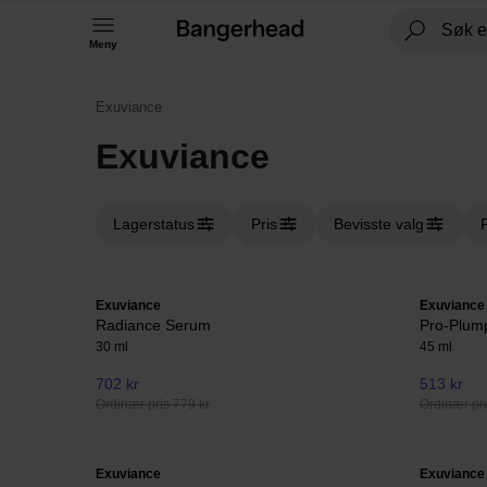
Meny
Exuviance
Exuviance
Lagerstatus
Pris
Bevisste valg
Exuviance
Exuviance
Radiance Serum
Pro-Plum
30 ml
45 ml
702 kr
513 kr
Ordinær pris 779 kr
Ordinær pri
Exuviance
Exuviance