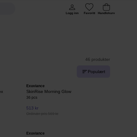
Logg inn
Favoritt
Handlekurv
46 produkter
Populært
Exuviance
ex
SkinRise Morning Glow
36 pcs
513 kr
Ordinær pris 569 kr
Exuviance