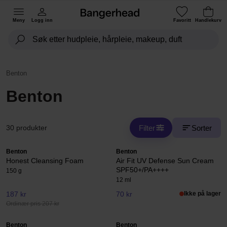
Meny
Logg inn
Favoritt
Handlekurv
Benton
Benton
Filter
Sorter
30 produkter
Benton
Benton
Honest Cleansing Foam
Air Fit UV Defense Sun Cream
SPF50+/PA++++
150 g
12 ml
187 kr
70 kr
Ikke på lager
Ordinær pris 207 kr
Benton
Benton