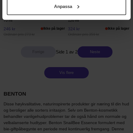
ditt samtycke. För mer information se vår Cookie Policy
Anpassa
samt vår Integritetspolicy.
Benton
Benton
PHA Peeling Gel
Snail Bee High Content Lotion
70 ml
120 ml
246 kr
Ikke på lager
324 kr
Ikke på lager
Ordinær pris 273 kr
Ordinær pris 359 kr
Side 1 av 2
Neste
Vis flere
BENTON
Disse høykvalitative, naturinspirerte produkter gir næring til din hud
og beroliger alle sorters irritasjon. Selv om Benton-kosmetikk
behandler vanligehudproblemer tar de også hånd om normale og
velbalanserte hudtyper. Benton SnailBee Essence formulert med
bie-giftpåbegynte en periode med kontinuerlig fremgang. Denne