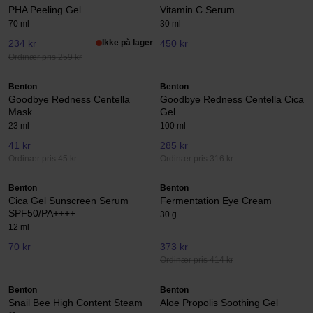
PHA Peeling Gel
Vitamin C Serum
70 ml
30 ml
234 kr
Ikke på lager
450 kr
Ordinær pris 259 kr
Benton
Benton
Goodbye Redness Centella
Goodbye Redness Centella Cica
Mask
Gel
23 ml
100 ml
41 kr
285 kr
Ordinær pris 45 kr
Ordinær pris 316 kr
Benton
Benton
Cica Gel Sunscreen Serum
Fermentation Eye Cream
SPF50/PA++++
30 g
12 ml
70 kr
373 kr
Ordinær pris 414 kr
Benton
Benton
Snail Bee High Content Steam
Aloe Propolis Soothing Gel