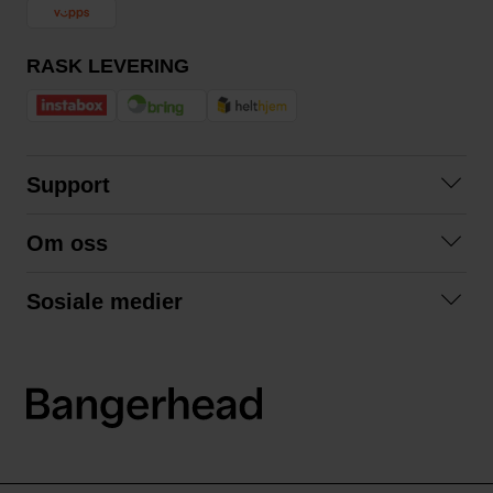
RASK LEVERING
Support
Kontakt oss
Om oss
Spørsmål og svar
Om oss
Kjøpsvilkår
Sosiale medier
Samarbeid med oss
Bytte og retur
Facebook
Bærekraft og miljø
Personvernerklæring
Instagram
Frakt og levering
LinkedIn