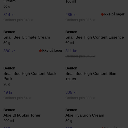
Cream
100 ml
50 g
314 kr
285 kr
Ikke på lager
Ordinær pris 348 kr
Ordinær pris 316 kr
Benton
Benton
Snail Bee Ultimate Cream
Snail Bee High Content Essence
50 g
60 ml
380 kr
Ikke på lager
311 kr
Ordinær pris 345 kr
Benton
Benton
Snail Bee High Content Mask
Snail Bee High Content Skin
Pack
150 ml
20 g
49 kr
305 kr
Ordinær pris 54 kr
Ordinær pris 338 kr
Benton
Benton
Aloe BHA Skin Toner
Aloe Hyaluron Cream
200 ml
50 g