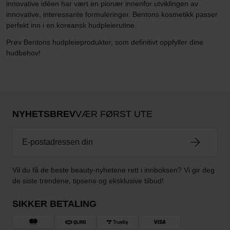
innovative idéen har vært en pionær innenfor utviklingen av
innovative, interessante formuleringer. Bentons kosmetikk passer
perfekt inn i en koreansk hudpleierutine.
Prøv Bentons hudpleieprodukter, som definitivt oppfyller dine
hudbehov!
NYHETSBREV
VÆR FØRST UTE
Vil du få de beste beauty-nyhetene rett i innboksen? Vi gir deg
de siste trendene, tipsene og eksklusive tilbud!
SIKKER BETALING