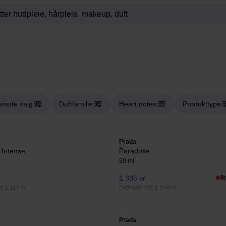
visste valg
Duftfamilie
Heart notes
Produkttype
Prada
 Intense
Paradoxe
50 ml
1 395 kr
I
s 1 117 kr
Ordinær pris 1 549 kr
Prada