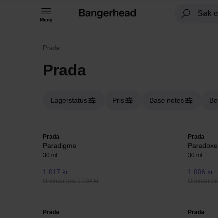
Meny
Prada
Prada
Lagerstatus
Pris
Base notes
Be
Prada
Prada
Paradigme
Paradoxe
30 ml
30 ml
1 017 kr
1 006 kr
Ordinær pris 1 134 kr
Ordinær pri
Prada
Prada