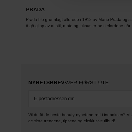
PRADA
Prada ble grunnlagt allerede i 1913 av Mario Prada og so
å gå glipp av at stil, mote og luksus er nøkkelordene når 
NYHETSBREV
VÆR FØRST UTE
Vil du få de beste beauty-nyhetene rett i innboksen? Vi 
de siste trendene, tipsene og eksklusive tilbud!