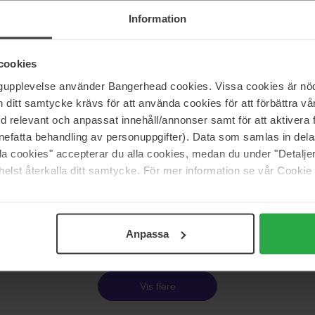
Prada
Rhubarbe
Infusion d'Amande
Information
100 ml
2 012 kr
I
cookies
s 2 039 kr
Ordinær pris 2 236 kr
ngupplevelse använder Bangerhead cookies. Vissa cookies är nöd
itt samtycke krävs för att använda cookies för att förbättra vår
Prada
med relevant och anpassat innehåll/annonser samt för att aktiver
sa Ocean
Luna Rossa Ocean
nefatta behandling av personuppgifter). Data som samlas in del
50 ml
alla cookies" accepterar du alla cookies, medan du under "Detal
960 kr
elst återkalla ditt samtycke. För mer information se vår Cookie
s 1 650 kr
Ordinær pris 1 066 kr
Side 1 av 2
Neste
Anpassa
Vis flere