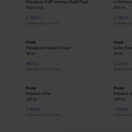
Paradoxe EdP Intense Refill Pack
L'Homme 
Value Pack
100 ml
2 382 kr
1 485 kr
Ordinær pris 2 647 kr
Ordinær pri
Prada
Prada
Paradoxe Virtual Flower
Luna Ros
30 ml
50 ml
960 kr
1 143 kr
Ordinær pris 1 066 kr
Ordinær pri
Prada
Prada
Infusion d'Iris
Infusion
100 ml
100 ml
1 828 kr
1 828 kr
Ordinær pris 2 031 kr
Ordinær pri