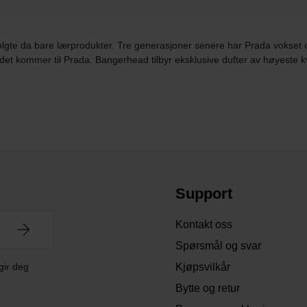
lgte da bare lærprodukter. Tre generasjoner senere har Prada vokset o
det kommer til Prada. Bangerhead tilbyr eksklusive dufter av høyeste kva
Support
Kontakt oss
Spørsmål og svar
gir deg
Kjøpsvilkår
Bytte og retur