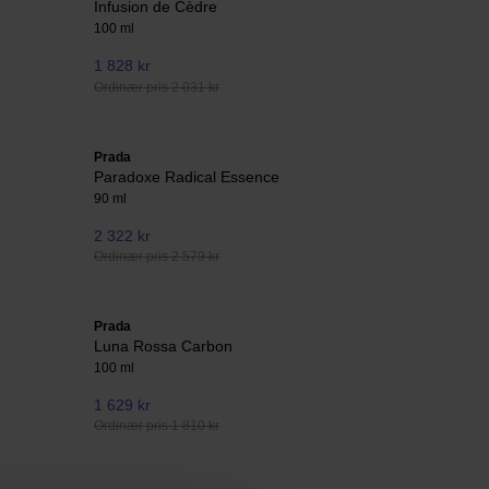
Infusion de Cèdre
100 ml
1 828 kr
Ordinær pris 2 031 kr
Prada
Paradoxe Radical Essence
90 ml
2 322 kr
Ordinær pris 2 579 kr
Prada
Luna Rossa Carbon
100 ml
1 629 kr
Ordinær pris 1 810 kr