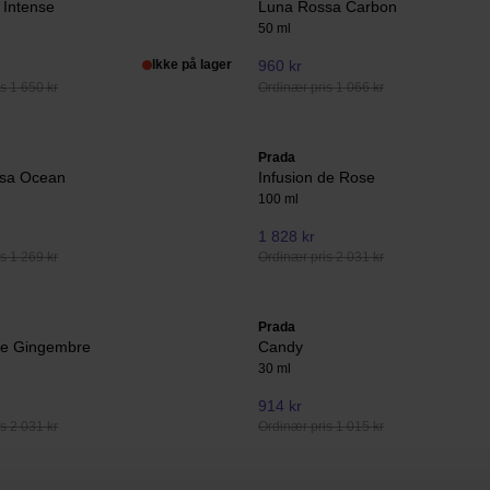
Intense
Luna Rossa Carbon
50 ml
Ikke på lager
960 kr
s 1 650 kr
Ordinær pris 1 066 kr
Prada
sa Ocean
Infusion de Rose
100 ml
1 828 kr
s 1 269 kr
Ordinær pris 2 031 kr
Prada
 de Gingembre
Candy
30 ml
914 kr
s 2 031 kr
Ordinær pris 1 015 kr