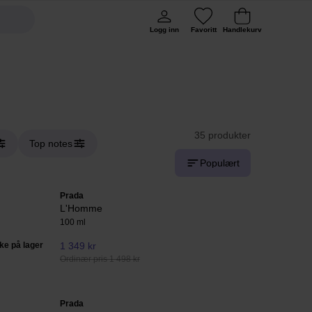
Logg inn
Favoritt
Handlekurv
35 produkter
Top notes
Populært
Prada
L'Homme
100 ml
kke på lager
1 349 kr
Ordinær pris 1 498 kr
Prada