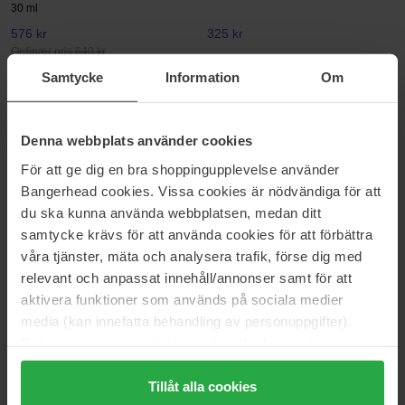
30 ml
576 kr
325 kr
Ordinær pris 640 kr
Samtycke
Information
Om
Hourglass
Essie
Curator Eyeshadow Palette
Glass Nails Nail Polish
Curator Eyeshadow Palette
13,5 ml
Denna webbplats använder cookies
924 kr
135 kr
Ordinær pris 1 026 kr
Ordinær pris 149 kr
För att ge dig en bra shoppingupplevelse använder
Bangerhead cookies. Vissa cookies är nödvändiga för att
Shiseido
Danessa Myricks Beauty
du ska kunna använda webbplatsen, medan ditt
Eyelash Curler
Yummy Skin Water Powder
samtycke krävs för att använda cookies för att förbättra
Serum
1 pcs
våra tjänster, mäta och analysera trafik, förse dig med
30 ml
relevant och anpassat innehåll/annonser samt för att
410 kr
468 kr
aktivera funktioner som används på sociala medier
Ordinær pris 556 kr
Ordinær pris 519 kr
media (kan innefatta behandling av personuppgifter).
ICONIC London
Essie
Data som samlas in delas med cookieleverantören.
Face Primer
Original Nail Polish
Genom att trycka på "Tillåt alla cookies" accepterar du
27 ml
13,5 ml
alla cookies, medan du under "Detaljer" kan anpassa
Tillåt alla cookies
349 kr
147 kr