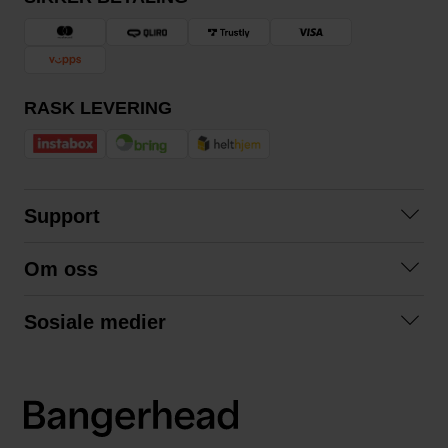
RASK LEVERING
Support
Kontakt oss
Om oss
Spørsmål og svar
Om oss
Kjøpsvilkår
Sosiale medier
Samarbeid med oss
Bytte og retur
Facebook
Bærekraft og miljø
Personvernerklæring
Instagram
Frakt og levering
LinkedIn