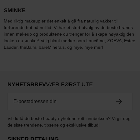
SMINKE
Med riktig makeup er det enkelt å gå fra naturlig vakker til
forførende hot på nulltid. Vi har et stort utvalg av de beste brands
innen makeup og produktene du trenger for å skape nøyaktig den
looken du ønsker! Velg blant merker som Lancôme, ZOEVA, Estee
Lauder, theBalm, bareMinerals, og mye, mye mer!
NYHETSBREV
VÆR FØRST UTE
Vil du få de beste beauty-nyhetene rett i innboksen? Vi gir deg
de siste trendene, tipsene og eksklusive tilbud!
SIKKER BETALING