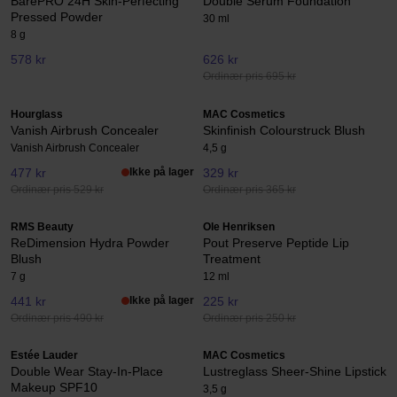
BarePRO 24H Skin-Perfecting
Double Serum Foundation
Pressed Powder
30 ml
8 g
578 kr
626 kr
Ordinær pris 695 kr
Hourglass
MAC Cosmetics
Vanish Airbrush Concealer
Skinfinish Colourstruck Blush
Vanish Airbrush Concealer
4,5 g
477 kr
Ikke på lager
329 kr
Ordinær pris 529 kr
Ordinær pris 365 kr
RMS Beauty
Ole Henriksen
ReDimension Hydra Powder
Pout Preserve Peptide Lip
Blush
Treatment
7 g
12 ml
441 kr
Ikke på lager
225 kr
Ordinær pris 490 kr
Ordinær pris 250 kr
Estée Lauder
MAC Cosmetics
Double Wear Stay-In-Place
Lustreglass Sheer-Shine Lipstick
Makeup SPF10
3,5 g