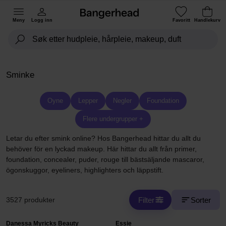
Meny
Logg inn
Favoritt
Handlekurv
Sminke
Oyne
Lepper
Negler
Foundation
Flere undergrupper +
Letar du efter smink online? Hos Bangerhead hittar du allt du
behöver för en lyckad makeup. Här hittar du allt från primer,
foundation, concealer, puder, rouge till bästsäljande mascaror,
ögonskuggor, eyeliners, highlighters och läppstift.
Filter
Sorter
3527 produkter
Danessa Myricks Beauty
Essie