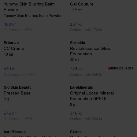
Yummy Skin Blurring Balm
Gel Couture
Powder
13,5 ml
Yummy Skin Blurring Balm Powder
468 kr
157 kr
Ordinær pris 519 kr
Ordinær pris 174 kr
Erborian
Shiseido
CC Creme
Revitalessence Glow
Foundation
40 ml
30 ml
540 kr
774 kr
Ikke på lager
Ordinær pris 599 kr
Ordinær pris 859 kr
Glo Skin Beauty
bareMinerals
Pressed Base
Original Loose Mineral
Foundation SPF15
9 g
8 g
576 kr
346 kr
Ordinær pris 665 kr
Ordinær pris 534 kr
bareMinerals
Clarins