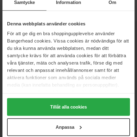
Samtycke
Information
Om
Denna webbplats använder cookies
För att ge dig en bra shoppingupplevelse använder
NYHETSBREV
VÆR FØRST UTE
Bangerhead cookies. Vissa cookies är nödvändiga för att
du ska kunna använda webbplatsen, medan ditt
samtycke krävs för att använda cookies för att förbättra
våra tjänster, mäta och analysera trafik, förse dig med
Vil du få de beste beauty-nyhetene rett i innboksen? Vi gir deg
relevant och anpassat innehåll/annonser samt för att
de siste trendene, tipsene og eksklusive tilbud!
aktivera funktioner som används på sociala medier
media (kan innefatta behandling av personuppgifter).
SIKKER BETALING
Data som samlas in delas med cookieleverantören.
Genom att trycka på "Tillåt alla cookies" accepterar du
alla cookies, medan du under "Detaljer" kan anpassa
Tillåt alla cookies
användningen av cookies. Du kan när som helst återkalla
ditt samtycke. För mer information se vår Cookie Policy
RASK LEVERING
Anpassa
samt vår Integritetspolicy.