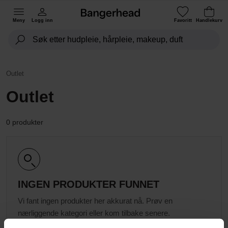
Meny
Logg inn
Favoritt
Handlekurv
Outlet
Outlet
0 produkter
INGEN PRODUKTER FUNNET
Vi fant ingen produkter her akkurat nå. Prøv en
nærliggende kategori eller kom tilbake senere.