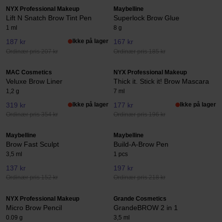
NYX Professional Makeup
Maybelline
Lift N Snatch Brow Tint Pen
Superlock Brow Glue
1 ml
8 g
187 kr
Ikke på lager
167 kr
Ordinær pris 207 kr
Ordinær pris 185 kr
MAC Cosmetics
NYX Professional Makeup
Veluxe Brow Liner
Thick it. Stick it! Brow Mascara
1,2 g
7 ml
319 kr
Ikke på lager
177 kr
Ikke på lager
Ordinær pris 354 kr
Ordinær pris 196 kr
Maybelline
Maybelline
Brow Fast Sculpt
Build-A-Brow Pen
3,5 ml
1 pcs
137 kr
197 kr
Ordinær pris 152 kr
Ordinær pris 218 kr
NYX Professional Makeup
Grande Cosmetics
Micro Brow Pencil
GrandeBROW 2 in 1
0.09 g
3,5 ml