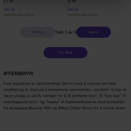
4.5 ml
20 ml
167 kr
340 kr
Ordinær pris 185 kr
Ordinær pris 377 kr
Side 1 av 5
Neste
Vis flere
ØYENBRYN
Fine øyenbryn er kjempeviktig! Det er med å ramme inn hele
ansiktet og er med på å bestemme symmetrien i ansiktet. Vi har et
nøye utvalg av alt du trenger for å få perfekte bryn. Si "bye bye" til
overnappede bryn, og "heeey" til drømmebrynene med produkter
fra Anastasia Beverly Hills og Billion Dollar Brow, for å nevne noen.