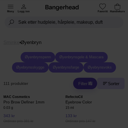
Meny
Logg inn
Favoritt
Handlekurv
Sminke
Øyenbryn
Øyenbrynspenn
Øyenbrynsgele & Mascara
Øyebrynsskygge
Øyenbrynsfarge
Øyebrynsvoks
Filter
Sorter
111 produkter
MAC Cosmetics
RefectoCil
Pro Brow Definer 1mm
Eyebrow Color
0.03 g
15 ml
343 kr
133 kr
Ordinær pris 381 kr
Ordinær pris 147 kr