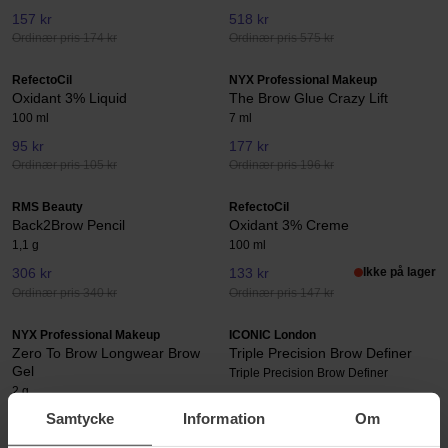
157 kr
518 kr
Ordinær pris 174 kr
Ordinær pris 575 kr
RefectoCil
NYX Professional Makeup
Oxidant 3% Liquid
The Brow Glue Crazy Lift
100 ml
7 ml
95 kr
177 kr
Ordinær pris 105 kr
Ordinær pris 196 kr
RMS Beauty
RefectoCil
Back2Brow Pencil
Oxidant 3% Creme
1,1 g
100 ml
306 kr
133 kr
Ikke på lager
Ordinær pris 340 kr
Ordinær pris 147 kr
NYX Professional Makeup
ICONIC London
Zero To Brow Longwear Brow
Triple Precision Brow Definer
Gel
Triple Precision Brow Definer
2 g
Samtycke
Information
Om
187 kr
329 kr
Ordinær pris 207 kr