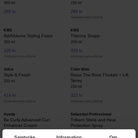
300 ml
250 ml
289 kr
288 kr
Ordinær pris 319 kr
KMS
KMS
AddVolume Styling Foam
Therma Shape
300 ml
200 ml
320 kr
320 kr
Ordinær pris 355 kr
Ordinær pris 355 kr
Joico
Color Wow
Style & Finish
Raise The Root Thicken + Lift
Spray
150 ml
150 ml
414 kr
322 kr
Ordinær pris 459 kr
Ordinær pris 369 kr
Aveda
Sebastian Professional
Be Curly Advanced Curl
Trilliant Shine and Heat
Enhancer Cream
Protection Spray
200 ml
150 ml
Samtycke
Information
Om