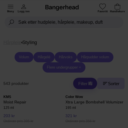
Meny
Logg inn
Favoritt
Handlekurv
Hårpleie
Styling
Volum
Hårgelé
Hårvoks
Hårpudder volum
Flere undergrupper +
Filter
Sorter
543 produkter
KMS
Color Wow
Moist Repair
Xtra Large Bombshell Volumizer
125 ml
195 ml
203 kr
321 kr
Ordinær pris 395 kr
Ordinær pris 356 kr