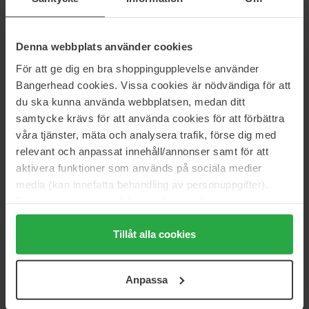
356 kr
401 kr
Ordinær pris 395 kr
Ordinær pris 445 kr
Denna webbplats använder cookies
Four Reasons
KMS
Original Super Strong Hairspray
Therma Shape
För att ge dig en bra shoppingupplevelse använder
300 ml
200 ml
Bangerhead cookies. Vissa cookies är nödvändiga för att
162 kr
320 kr
du ska kunna använda webbplatsen, medan ditt
Ordinær pris 179 kr
Ordinær pris 355 kr
samtycke krävs för att använda cookies för att förbättra
våra tjänster, mäta och analysera trafik, förse dig med
Nõberu Stockholm
Paul Mitchell
Cream Pomade Amalfi
Express Style
relevant och anpassat innehåll/annonser samt för att
80 ml
200 ml
aktivera funktioner som används på sociala medier
339 kr
338 kr
media (kan innefatta behandling av personuppgifter).
Ordinær pris 375 kr
Data som samlas in delas med cookieleverantören.
Genom att trycka på "Tillåt alla cookies" accepterar du
Schwarzkopf Professional
Joico
alla cookies, medan du under "Detaljer" kan anpassa
Tillåt alla cookies
Silhouette Hairspray Super Hold
Joiwhip
300 ml
300 ml
användningen av cookies. Du kan när som helst återkalla
ditt samtycke. För mer information se vår Cookie Policy
186 kr
Ikke på lager
351 kr
Anpassa
Ordinær pris 206 kr
Ordinær pris 389 kr
samt vår Integritetspolicy.