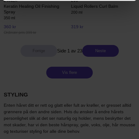
L'ANZA
Evo
Keratin Healing Oil Finishing
Liquid Rollers Curl Balm
Spray
200 ml
350 ml
360 kr
319 kr
Ordinær pris 399 kr
Side 1 av 23
Neste
Vis flere
STYLING
Enten håret ditt er rett og glatt eller fult av krøller, er gresset alltid
grønnere på den andre siden. Hvis du ønsker å endre hårets
personlighet slik at det ser naturlig og holder, mens beskytter det
mot skader, har vi den beste hårspray, gele, voks, olje, hår mousse
og texturiser styling for alle dine behov.