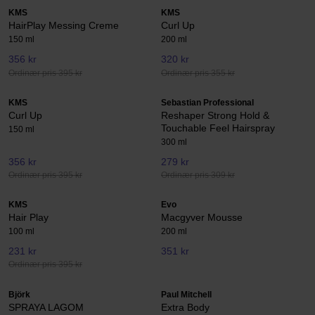
KMS
KMS
HairPlay Messing Creme
Curl Up
150 ml
200 ml
356 kr
320 kr
Ordinær pris 395 kr
Ordinær pris 355 kr
KMS
Sebastian Professional
Curl Up
Reshaper Strong Hold &
Touchable Feel Hairspray
150 ml
300 ml
356 kr
279 kr
Ordinær pris 395 kr
Ordinær pris 309 kr
KMS
Evo
Hair Play
Macgyver Mousse
100 ml
200 ml
231 kr
351 kr
Ordinær pris 395 kr
Björk
Paul Mitchell
SPRAYA LAGOM
Extra Body