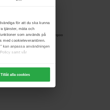
180 ml
401 kr
Ordinær pris 445 kr
vändiga för att du ska kunna
a tjänster, mäta och
R+Co
a funktioner som används på
Death Valley Dry Shampoo
60 ml
as med cookieleverantören.
jer" kan anpassa användningen
419 kr
 Policy samt vår
Tillåt alla cookies