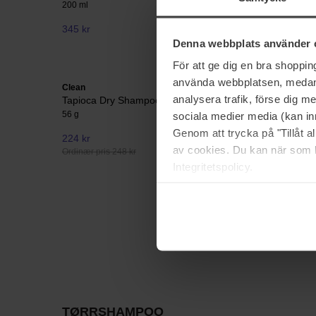
200 ml
15 g
345 kr
288 kr
Denna webbplats använder 
Ordinær pri
För att ge dig en bra shoppi
använda webbplatsen, medan d
Clean
Four Reas
analysera trafik, förse dig 
Tapioca Dry Shampoo
Original
56 g
250 ml
sociala medier media (kan in
Genom att trycka på "Tillåt 
224 kr
Ikke på lager
162 kr
av cookies. Du kan när som h
Ordinær pris 248 kr
Ordinær pri
Integritetspolicy.
TØRRSHAMPOO