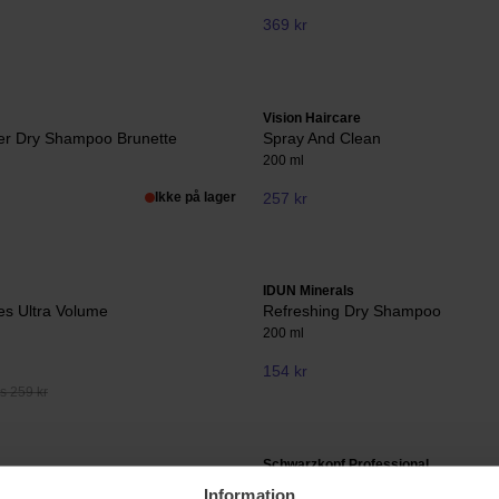
369 kr
Vision Haircare
ler Dry Shampoo Brunette
Spray And Clean
200 ml
Ikke på lager
257 kr
IDUN Minerals
es Ultra Volume
Refreshing Dry Shampoo
200 ml
154 kr
s 259 kr
Schwarzkopf Professional
Treat™ Dry Shampoo Puff
Osis+ Refresh Dust
Information