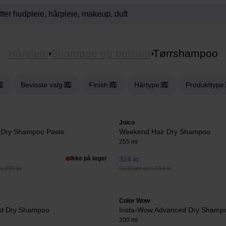
Hårpleie
Shampoo og balsam
Tørrshampoo
Bevisste valg
Finish
Hårtype
Produkttype
Joico
 Dry Shampoo Paste
Weekend Hair Dry Shampoo
255 ml
Ikke på lager
324 kr
s 399 kr
Ordinær pris 359 kr
Color Wow
st Dry Shampoo
Insta-Wow Advanced Dry Shamp
200 ml