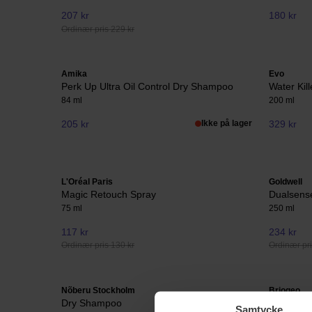
207 kr
180 kr
Ordinær pris 229 kr
Amika
Evo
Perk Up Ultra Oil Control Dry Shampoo
Water Kil
84 ml
200 ml
205 kr
Ikke på lager
329 kr
L'Oréal Paris
Goldwell
Magic Retouch Spray
Dualsens
75 ml
250 ml
117 kr
234 kr
Ordinær pris 130 kr
Ordinær pri
Nõberu Stockholm
Briogeo
Dry Shampoo
Style + 
Samtycke