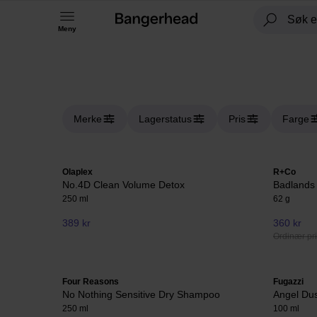
Meny
Merke
Lagerstatus
Pris
Farge
Olaplex
R+Co
No.4D Clean Volume Detox
Badlands
250 ml
62 g
389 kr
360 kr
Ordinær pri
Four Reasons
Fugazzi
No Nothing Sensitive Dry Shampoo
Angel Du
250 ml
100 ml