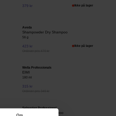
379 kr
Ikke på lager
Aveda
Shampowder Dry Shampoo
56 g
423 kr
Ikke på lager
Ordinær pris 470 kr
Wella Professionals
EIMI
180 ml
315 kr
Ordinær pris 349 kr
Sebastian Professional
Drynamic+ Dry Shampoo
Om