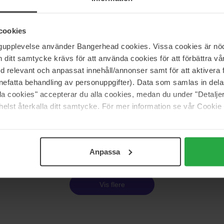
300 ml
241 kr
cookies
s 319 kr
Ordinær pris 267 kr
ngupplevelse använder Bangerhead cookies. Vissa cookies är nöd
itt samtycke krävs för att använda cookies för att förbättra vår
ons
Four Reasons
med relevant och anpassat innehåll/annonser samt för att aktiver
 Dry Shampoo
Sensitive Dry Shampoo Foam
200 ml
nefatta behandling av personuppgifter). Data som samlas in del
alla cookies" accepterar du alla cookies, medan du under "Detal
189 kr
elst återkalla ditt samtycke. För mer information se vår Cookie
s 179 kr
Ordinær pris 209 kr
Side 1 av 2
Neste
Anpassa
Vis flere