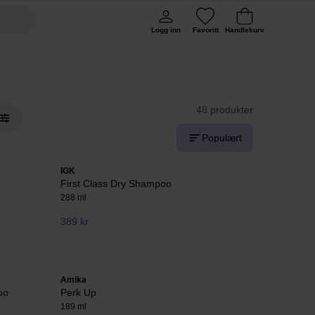
Logg inn
Favoritt
Handlekurv
48 produkter
Populært
IGK
First Class Dry Shampoo
288 ml
389 kr
Amika
oo
Perk Up
189 ml