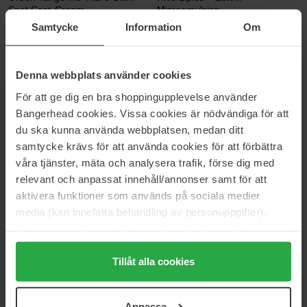
Spot Care Cream
Microemulsion
50 ml
120 ml
Samtycke
Information
Om
339 kr
Ikke på lager
306 kr
Ordinær pris 376 kr
Denna webbplats använder cookies
Medicube
Ole Henriksen
För att ge dig en bra shoppingupplevelse använder
Collagen Jelly Cream
Truth
110 ml
50 ml
Bangerhead cookies. Vissa cookies är nödvändiga för att
du ska kunna använda webbplatsen, medan ditt
399 kr
Ikke på lager
856 kr
Ordinær pris 951 kr
samtycke krävs för att använda cookies för att förbättra
våra tjänster, mäta och analysera trafik, förse dig med
The Ordinary
Clarins
relevant och anpassat innehåll/annonser samt för att
Natural Moisturizing Factors +
MyClarins Re-Boost Hydra-
aktivera funktioner som används på sociala medier
HA
Energizing Cream
100 ml
50 ml
media (kan innefatta behandling av personuppgifter).
Data som samlas in delas med cookieleverantören.
195 kr
266 kr
Ordinær pris 295 kr
Genom att trycka på "Tillåt alla cookies" accepterar du
alla cookies, medan du under "Detaljer" kan anpassa
Tillåt alla cookies
The Ordinary
Dermaceutic
användningen av cookies. Du kan när som helst återkalla
Azelaic Acid Suspension 10%
K Ceutic Post-Treatment
ditt samtycke. För mer information se vår Cookie Policy
Restore
30 ml
Anpassa