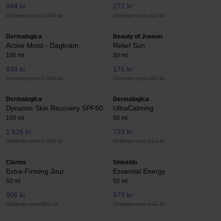
844 kr
272 kr
Ordinær pris 1 045 kr
Ordinær pris 302 kr
Dermalogica
Beauty of Joseon
Active Moist - Dagkräm
Relief Sun
100 ml
50 ml
838 kr
176 kr
Ordinær pris 1 045 kr
Ordinær pris 260 kr
Dermalogica
Dermalogica
Dynamic Skin Recovery SPF50
UltraCalming
100 ml
50 ml
1 526 kr
733 kr
Ordinær pris 1 695 kr
Ordinær pris 814 kr
Clarins
Shiseido
Extra-Firming Jour
Essential Energy
50 ml
50 ml
806 kr
579 kr
Ordinær pris 895 kr
Ordinær pris 643 kr