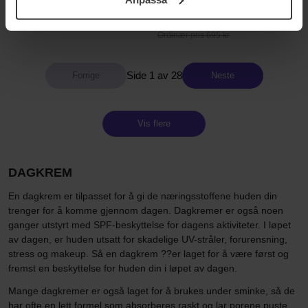
samt vår Integritetspolicy.
30 ml
169 kr
Ikke på lager
491 kr
Ordinær pris 695 kr
Side 1 av 28
Neste
Vis flere
DAGKREM
En dagkrem er tilpasset for å gi de næringsstoffene huden din
trenger for å komme gjennom dagen. Dagkremer er også noen
ganger utstyrt med SPF-beskyttelse for dagens aktiviteter. I løpet
av dagen, er huden utsatt for skadelige UV-stråler, forurensning,
stress og makeup. Så en dagkrem ??er laget for å være først og
fremst en beskyttelse for huden din i løpet av dagen.
Mange dagkremer er også laget for å brukes under sminke, så de
har ofte en lett formel som absorberes raskt og lar porene puste.