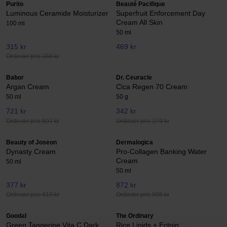
Purito
Beauté Pacifique
Luminous Ceramide Moisturizer
Superfruit Enforcement Day
Cream All Skin
100 ml
50 ml
315 kr
469 kr
Ordinær pris 388 kr
Babor
Dr. Ceuracle
Argan Cream
Cica Regen 70 Cream
50 ml
50 g
721 kr
342 kr
Ordinær pris 801 kr
Ordinær pris 379 kr
Beauty of Joseon
Dermalogica
Dynasty Cream
Pro-Collagen Banking Water
Cream
50 ml
50 ml
377 kr
872 kr
Ordinær pris 418 kr
Ordinær pris 968 kr
Goodal
The Ordinary
Green Tangerine Vita C Dark
Rice Lipids + Ectoin