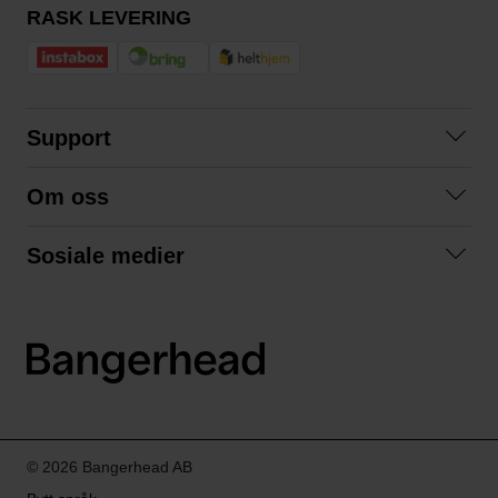
RASK LEVERING
Support
Kontakt oss
Om oss
Spørsmål og svar
Om oss
Kjøpsvilkår
Sosiale medier
Samarbeid med oss
Bytte og retur
Facebook
Bærekraft og miljø
Personvernerklæring
Instagram
Frakt og levering
LinkedIn
© 2026 Bangerhead AB