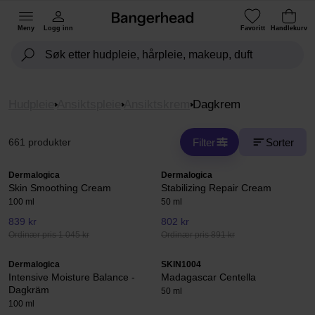
Meny
Logg inn
Favoritt
Handlekurv
Hudpleie
Ansiktspleie
Ansiktskrem
Dagkrem
Filter
Sorter
661 produkter
Dermalogica
Dermalogica
Skin Smoothing Cream
Stabilizing Repair Cream
100 ml
50 ml
839 kr
802 kr
Ordinær pris 1 045 kr
Ordinær pris 891 kr
Dermalogica
SKIN1004
Intensive Moisture Balance -
Madagascar Centella
Dagkräm
50 ml
100 ml