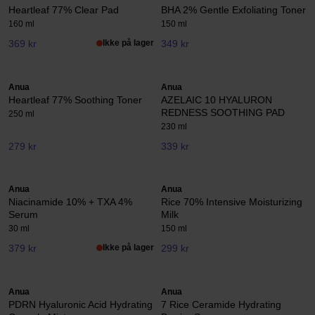
Heartleaf 77% Clear Pad
BHA 2% Gentle Exfoliating Toner
160 ml
150 ml
369 kr
Ikke på lager
349 kr
Anua
Anua
Heartleaf 77% Soothing Toner
AZELAIC 10 HYALURON
REDNESS SOOTHING PAD
250 ml
230 ml
279 kr
339 kr
Anua
Anua
Niacinamide 10% + TXA 4%
Rice 70% Intensive Moisturizing
Serum
Milk
30 ml
150 ml
379 kr
Ikke på lager
299 kr
Anua
Anua
PDRN Hyaluronic Acid Hydrating
7 Rice Ceramide Hydrating