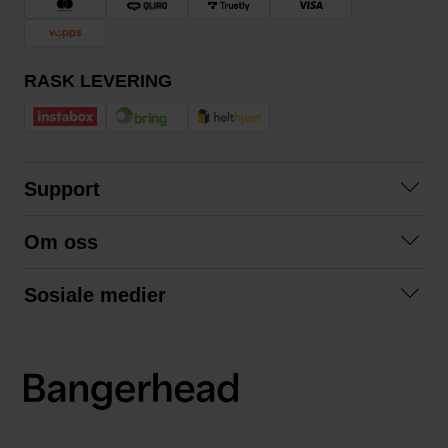
RASK LEVERING
Support
Kontakt oss
Om oss
Spørsmål og svar
Om oss
Kjøpsvilkår
Sosiale medier
Samarbeid med oss
Bytte og retur
Facebook
Bærekraft og miljø
Personvernerklæring
Instagram
Frakt og levering
LinkedIn