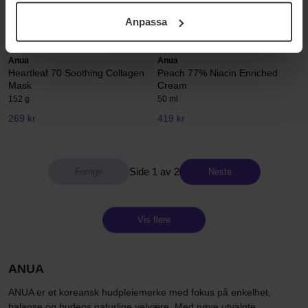
ditt samtycke. För mer information se vår Cookie Policy
279 kr
319 kr
Anpassa
samt vår Integritetspolicy.
Anua
Anua
Heartleaf 70 Soothing Collagen
Peach 77% Niacin Enriched
Mask
Cream
152 g
50 ml
269 kr
419 kr
Side 1 av 2
Neste
Vis flere
ANUA
ANUA er et koreansk hudpleiemerke med fokus på enkelhet,
balanse og hudens naturlige velvære. Med nøye utvalgte