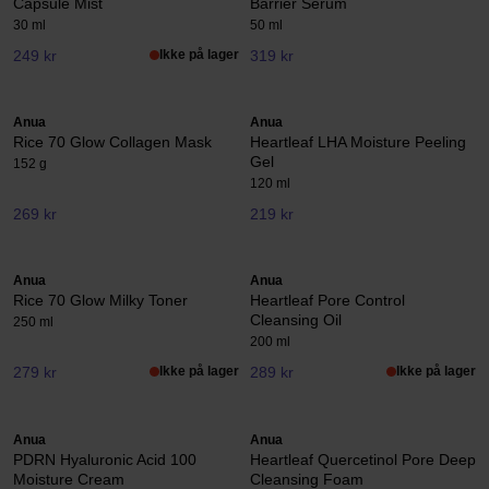
Capsule Mist
Barrier Serum
30 ml
50 ml
249 kr
Ikke på lager
319 kr
Anua
Anua
Rice 70 Glow Collagen Mask
Heartleaf LHA Moisture Peeling
Gel
152 g
120 ml
269 kr
219 kr
Anua
Anua
Rice 70 Glow Milky Toner
Heartleaf Pore Control
Cleansing Oil
250 ml
200 ml
279 kr
Ikke på lager
289 kr
Ikke på lager
Anua
Anua
PDRN Hyaluronic Acid 100
Heartleaf Quercetinol Pore Deep
Moisture Cream
Cleansing Foam