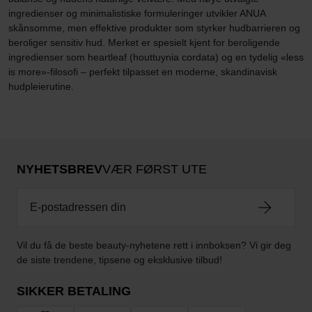
ingredienser og minimalistiske formuleringer utvikler ANUA
skånsomme, men effektive produkter som styrker hudbarrieren og
beroliger sensitiv hud. Merket er spesielt kjent for beroligende
ingredienser som heartleaf (houttuynia cordata) og en tydelig «less
is more»-filosofi – perfekt tilpasset en moderne, skandinavisk
hudpleierutine.
NYHETSBREV
VÆR FØRST UTE
Vil du få de beste beauty-nyhetene rett i innboksen? Vi gir deg
de siste trendene, tipsene og eksklusive tilbud!
SIKKER BETALING