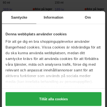
60 ml
150 ml
369 kr
Ikke på lager
189 kr
Ikke på lager
Samtycke
Information
Om
Anua
Anua
Hearleaf Pore Control Cleansing
Rice Enzyme Brightening
Oil
Cleansing Powder
Denna webbplats använder cookies
20 ml
40 g
För att ge dig en bra shoppingupplevelse använder
69 kr
279 kr
Ikke på lager
Bangerhead cookies. Vissa cookies är nödvändiga för att
du ska kunna använda webbplatsen, medan ditt
samtycke krävs för att använda cookies för att förbättra
Anua
Anua
HEARTLEAF CENTELLA RED
Heartleaf 70 Intense Calming
våra tjänster, mäta och analysera trafik, förse dig med
SPOT CREAM
Cream
relevant och anpassat innehåll/annonser samt för att
30 g
50 ml
aktivera funktioner som används på sociala medier
219 kr
459 kr
media (kan innefatta behandling av personuppgifter).
Data som samlas in delas med cookieleverantören.
Genom att trycka på "Tillåt alla cookies" accepterar du
Anua
Anua
ZERO-CAST MOISTURIZING
AZELAIC ACID 3 CICA SKIN
alla cookies, medan du under "Detaljer" kan anpassa
Tillåt alla cookies
FINISH SUNSCREEN
CLARIFYING TONER
användningen av cookies. Du kan när som helst återkalla
50 ml
30 g