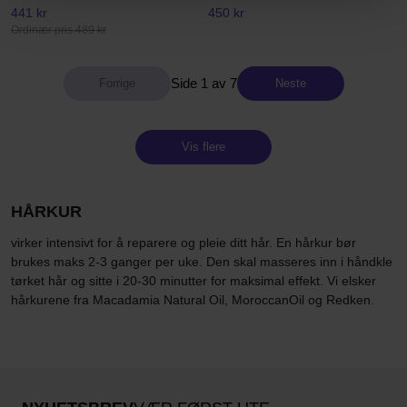
441 kr
450 kr
Ordinær pris 489 kr
Side 1 av 7
Neste
Vis flere
HÅRKUR
virker intensivt for å reparere og pleie ditt hår. En hårkur bør
brukes maks 2-3 ganger per uke. Den skal masseres inn i håndkle
tørket hår og sitte i 20-30 minutter for maksimal effekt. Vi elsker
hårkurene fra Macadamia Natural Oil, MoroccanOil og Redken.