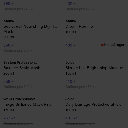
190 kr
432 kr
Ordinær pris 240 kr
Ordinær pris 479 kr
Amika
Amika
Soulstruck Nourishing Dry Hair
Dream Routine
Mask
100 ml
200 ml
360 kr
409 kr
Ikke på lager
Ordinær pris 399 kr
System Professional
Joico
Balance Scalp Mask
Blonde Life Brightening Masque
200 ml
150 ml
558 kr
410 kr
Ordinær pris 619 kr
Ordinær pris 455 kr
Wella Professionals
Joico
Invigo Brilliance Mask Fine
Defy Damage Protective Shield
150 ml
100 ml
257 kr
401 kr
Ordinær pris 285 kr
Ordinær pris 445 kr