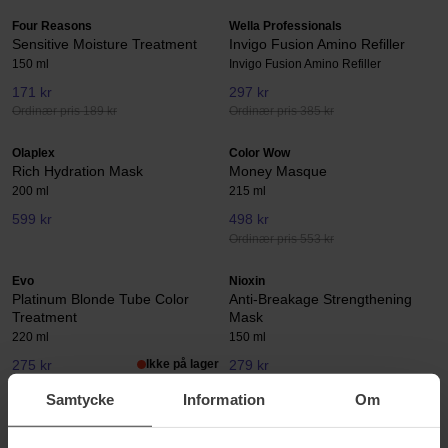
Four Reasons
Wella Professionals
Sensitive Moisture Treatment
Invigo Fusion Amino Refiller
150 ml
Invigo Fusion Amino Refiller
171 kr
297 kr
Ordinær pris 189 kr
Ordinær pris 385 kr
Olaplex
Color Wow
Rich Hydration Mask
Money Masque
200 ml
215 ml
599 kr
498 kr
Ordinær pris 553 kr
Evo
Nioxin
Platinum Blonde Tube Color
Anti-Breakage Strengthening
Treatment
Mask
220 ml
150 ml
275 kr
Ikke på lager
279 kr
Ordinær pris 309 kr
Samtycke
Information
Om
Joico
Wella Professionals
K-Pak Color Therapy
Invigo Nutri Enrich Wonder Balm