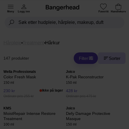
Meny
Logg inn
Favoritt
Handlekurv
Hårpleie
Treatment
Hårkur
Filter
Sorter
147 produkter
Wella Professionals
Joico
Color Fresh Mask
K-Pak Reconstructor
150 ml
150 ml
230 kr
Ikke på lager
428 kr
Ordinær pris 255 kr
Ordinær pris 475 kr
KMS
Joico
MoistRepair Intense Restore
Defy Damage Protective
Treatment
Masque
100 ml
150 ml