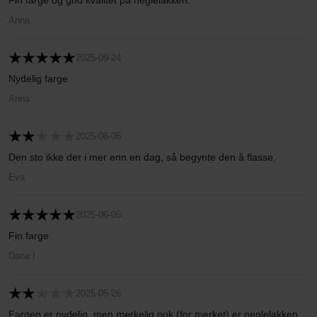
Fin farge og god kvalitet på neglelakken.
Anna
2025-09-24
Nydelig farge
Anna
2025-06-05
Den sto ikke der i mer enn en dag, så begynte den å flasse.
Eva
2025-06-05
Fin farge
Dana I
2025-05-26
Fargen er nydelig, men merkelig nok (for merket) er neglelakken