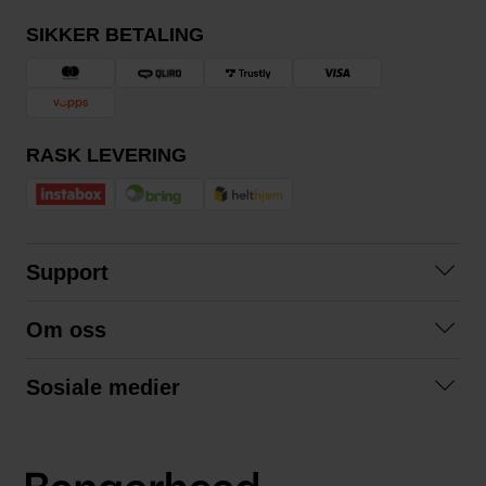
SIKKER BETALING
RASK LEVERING
Support
Kontakt oss
Om oss
Spørsmål og svar
Om oss
Kjøpsvilkår
Sosiale medier
Samarbeid med oss
Bytte og retur
Facebook
Bærekraft og miljø
Personvernerklæring
Instagram
Frakt og levering