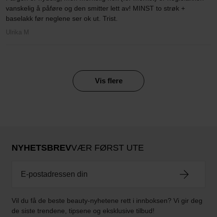
vanskelig å påføre og den smitter lett av! MINST to strøk +
baselakk før neglene ser ok ut. Trist.
Ulrika M
Vis flere
NYHETSBREV
VÆR FØRST UTE
Vil du få de beste beauty-nyhetene rett i innboksen? Vi gir deg
de siste trendene, tipsene og eksklusive tilbud!