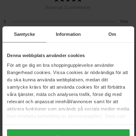
Basert på 31 anmeldelser
5
74%
4
16%
Samtycke
Information
Om
3
0%
2
6%
Denna webbplats använder cookies
1
3%
För att ge dig en bra shoppingupplevelse använder
Bangerhead cookies. Vissa cookies är nödvändiga för att
2026-03-23
du ska kunna använda webbplatsen, medan ditt
Varer lenge. Fin farge
samtycke krävs för att använda cookies för att förbättra
Sissel
våra tjänster, mäta och analysera trafik, förse dig med
relevant och anpassat innehåll/annonser samt för att
aktivera funktioner som används på sociala medier media
2026-01-22
(kan innefatta behandling av personuppgifter). Data som
Stripete og umulig å få jevn
samlas in delas med cookieleverantören. Genom att
Lise
trycka på "Tillåt alla cookies" accepterar du alla cookies,