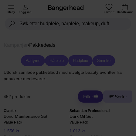
Meny
Logg inn
Favoritt
Handlekurv
Kampanjer
Pakkedeals
Parfyme
Hårpleie
Hudpleie
Sminke
Utforsk samlede pakketilbud med utvalgte beautyfavoritter fra
populære merkevarer.
Filter
Sorter
452 produkter
Olaplex
Sebastian Professional
Bond Maintenance Set
Dark Oil Set
Value Pack
Value Pack
1 556 kr
1 013 kr