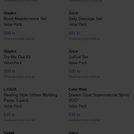
Ordinær pris 2 075 kr
Ordinær pris 1 125 kr
Olaplex
Joico
Bond Maintenance Set
Defy Damage Set
Value Pack
Value Pack
588 kr
491 kr
Ordinær pris 784 kr
Ordinær pris 545 kr
Olaplex
Joico
Try Me Out Kit
JoiFull Set
Value Pack
Value Pack
389 kr
500 kr
Ordinær pris 518 kr
Ordinær pris 555 kr
L'ANZA
Color Wow
Healing Style Urban Molding
Dream Coat Supernatural Spray
Paste 3-pack
DUO
Value Pack
Value Pack
645 kr
538 kr
Ordinær pris 717 kr
Ordinær pris 598 kr
Toppik
Joico