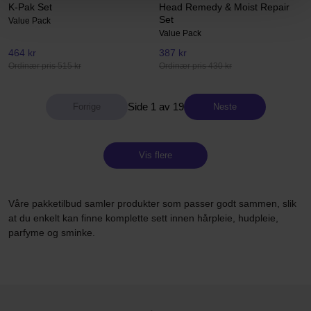
K-Pak Set
Head Remedy & Moist Repair
Set
Value Pack
Value Pack
464 kr
387 kr
Ordinær pris 515 kr
Ordinær pris 430 kr
Side 1 av 19
Neste
Vis flere
Våre pakketilbud samler produkter som passer godt sammen, slik
at du enkelt kan finne komplette sett innen hårpleie, hudpleie,
parfyme og sminke.