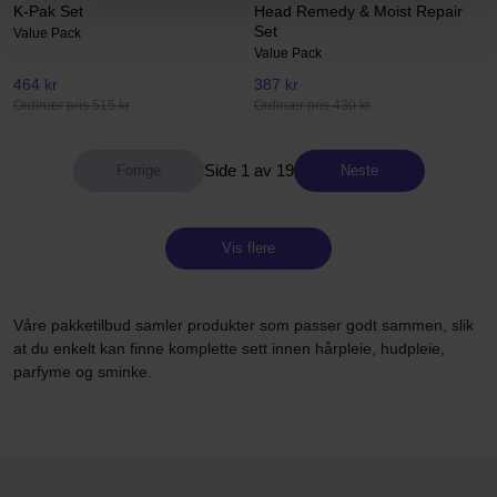
K-Pak Set
Head Remedy & Moist Repair
Set
Value Pack
Value Pack
464 kr
387 kr
Ordinær pris 515 kr
Ordinær pris 430 kr
Side 1 av 19
Neste
Vis flere
Våre pakketilbud samler produkter som passer godt sammen, slik
at du enkelt kan finne komplette sett innen hårpleie, hudpleie,
parfyme og sminke.