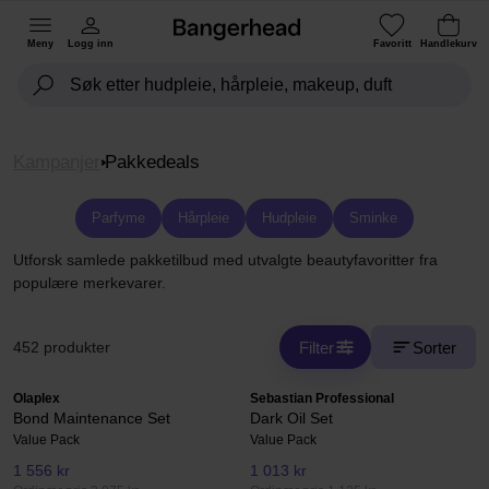
Meny
Logg inn
Favoritt
Handlekurv
Kampanjer
Pakkedeals
Parfyme
Hårpleie
Hudpleie
Sminke
Utforsk samlede pakketilbud med utvalgte beautyfavoritter fra
populære merkevarer.
Filter
Sorter
452 produkter
Olaplex
Sebastian Professional
Bond Maintenance Set
Dark Oil Set
Value Pack
Value Pack
1 556 kr
1 013 kr