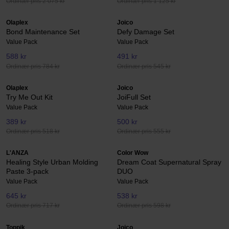
Ordinær pris 2 075 kr
Ordinær pris 1 125 kr
Olaplex
Joico
Bond Maintenance Set
Defy Damage Set
Value Pack
Value Pack
588 kr
491 kr
Ordinær pris 784 kr
Ordinær pris 545 kr
Olaplex
Joico
Try Me Out Kit
JoiFull Set
Value Pack
Value Pack
389 kr
500 kr
Ordinær pris 518 kr
Ordinær pris 555 kr
L'ANZA
Color Wow
Healing Style Urban Molding
Dream Coat Supernatural Spray
Paste 3-pack
DUO
Value Pack
Value Pack
645 kr
538 kr
Ordinær pris 717 kr
Ordinær pris 598 kr
Toppik
Joico