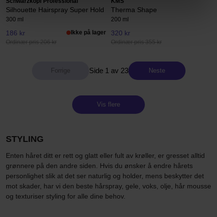
Schwarzkopf Professional
KMS
Silhouette Hairspray Super Hold
Therma Shape
300 ml
200 ml
186 kr
Ikke på lager
320 kr
Ordinær pris 206 kr
Ordinær pris 355 kr
Side 1 av 23
Neste
Vis flere
STYLING
Enten håret ditt er rett og glatt eller fult av krøller, er gresset alltid
grønnere på den andre siden. Hvis du ønsker å endre hårets
personlighet slik at det ser naturlig og holder, mens beskytter det
mot skader, har vi den beste hårspray, gele, voks, olje, hår mousse
og texturiser styling for alle dine behov.