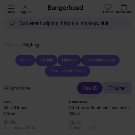
Meny
Logg inn
Favoritt
Handlekurv
Hårpleie
Styling
Volum
Hårgelé
Hårvoks
Hårpudder volum
Flere undergrupper +
Filter
Sorter
543 produkter
KMS
Color Wow
Moist Repair
Xtra Large Bombshell Volumizer
125 ml
195 ml
203 kr
321 kr
Ordinær pris 395 kr
Ordinær pris 356 kr