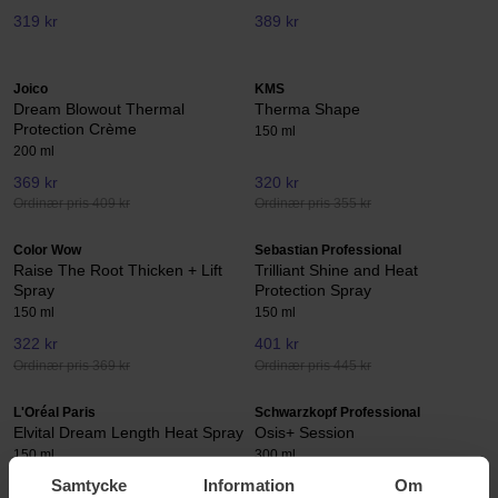
319 kr
389 kr
Joico
KMS
Dream Blowout Thermal
Therma Shape
Protection Crème
150 ml
200 ml
369 kr
320 kr
Ordinær pris 409 kr
Ordinær pris 355 kr
Color Wow
Sebastian Professional
Raise The Root Thicken + Lift
Trilliant Shine and Heat
Spray
Protection Spray
150 ml
150 ml
322 kr
401 kr
Ordinær pris 369 kr
Ordinær pris 445 kr
L'Oréal Paris
Schwarzkopf Professional
Elvital Dream Length Heat Spray
Osis+ Session
150 ml
300 ml
Samtycke
Information
Om
69 kr
241 kr