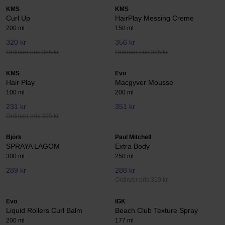
KMS
KMS
Curl Up
HairPlay Messing Creme
200 ml
150 ml
320 kr
356 kr
Ordinær pris 355 kr
Ordinær pris 395 kr
KMS
Evo
Hair Play
Macgyver Mousse
100 ml
200 ml
231 kr
351 kr
Ordinær pris 395 kr
Björk
Paul Mitchell
SPRAYA LAGOM
Extra Body
300 ml
250 ml
289 kr
288 kr
Ordinær pris 319 kr
Evo
IGK
Liquid Rollers Curl Balm
Beach Club Texture Spray
200 ml
177 ml