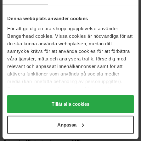
Ordinær pris 76 kr
Ordinær pris 267 kr
Aveda
Sebastian Professional
Denna webbplats använder cookies
Be Curly Advanced Curl
Reshaper Strong Hold &
Enhancer Cream
Touchable Feel Hairspray
För att ge dig en bra shoppingupplevelse använder
200 ml
300 ml
Bangerhead cookies. Vissa cookies är nödvändiga för att
356 kr
279 kr
du ska kunna använda webbplatsen, medan ditt
Ordinær pris 395 kr
Ordinær pris 309 kr
samtycke krävs för att använda cookies för att förbättra
våra tjänster, mäta och analysera trafik, förse dig med
KMS
Four Reasons
relevant och anpassat innehåll/annonser samt för att
Therma Shape
Original Super Strong Hairspray
aktivera funktioner som används på sociala medier
200 ml
300 ml
media (kan innefatta behandling av personuppgifter).
320 kr
162 kr
Data som samlas in delas med cookieleverantören.
Ordinær pris 355 kr
Ordinær pris 179 kr
Genom att trycka på "Tillåt alla cookies" accepterar du
KMS
KMS
alla cookies, medan du under "Detaljer" kan anpassa
Tillåt alla cookies
AddVolume Styling Foam
Curl Up
användningen av cookies. Du kan när som helst återkalla
300 ml
150 ml
ditt samtycke. För mer information se vår Cookie Policy
320 kr
356 kr
Anpassa
samt vår Integritetspolicy.
Ordinær pris 355 kr
Ordinær pris 395 kr