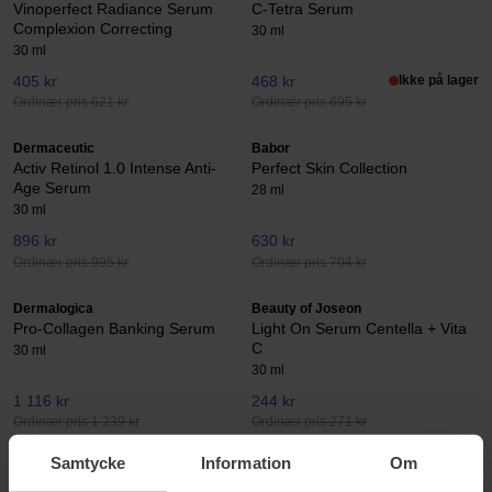
Vinoperfect Radiance Serum
C-Tetra Serum
Complexion Correcting
30 ml
30 ml
405 kr
468 kr
Ikke på lager
Ordinær pris 621 kr
Ordinær pris 695 kr
Dermaceutic
Babor
Activ Retinol 1.0 Intense Anti-
Perfect Skin Collection
Age Serum
28 ml
30 ml
896 kr
630 kr
Ordinær pris 995 kr
Ordinær pris 704 kr
Dermalogica
Beauty of Joseon
Pro-Collagen Banking Serum
Light On Serum Centella + Vita
C
30 ml
30 ml
1 116 kr
244 kr
Ordinær pris 1 239 kr
Ordinær pris 271 kr
Samtycke
Information
Om
Dermalogica
Dermalogica
AGE smart
Dynamic Skin Retinol Serum