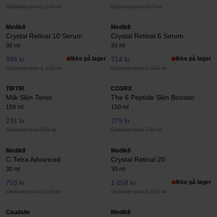
Ordinær pris 1 295 kr
Ordinær pris 855 kr
Medik8
Medik8
Crystal Retinal 10 Serum
Crystal Retinal 6 Serum
30 ml
30 ml
994 kr
Ikke på lager
714 kr
Ikke på lager
Ordinær pris 1 325 kr
Ordinær pris 1 045 kr
TIRTIR
COSRX
Milk Skin Toner
The 6 Peptide Skin Booster
150 ml
150 ml
231 kr
279 kr
Ordinær pris 355 kr
Ordinær pris 335 kr
Medik8
Medik8
C-Tetra Advanced
Crystal Retinal 20
30 ml
30 ml
758 kr
1 058 kr
Ikke på lager
Ordinær pris 1 095 kr
Ordinær pris 1 575 kr
Caudalie
Medik8