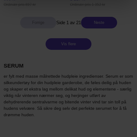
Ordinær pris 897 kr
Ordinær pris 1 352 kr
Side 1 av 21
Neste
Vis flere
SERUM
er fylt med masse målrettede hudpleie ingredienser. Serum er som
silkeundertøy for din hudpleie garderobe, de føles deilig på huden
og skaper et ekstra lag mellom delikat hud og elementene - særlig
viktig når vinteren nærmer seg, og herjinger utført av
dehydrerende sentralvarme og bitende vinter vind tar sin toll på
hudens velvære. Så sikre deg selv det perfekte serumet for å få
drømme huden.