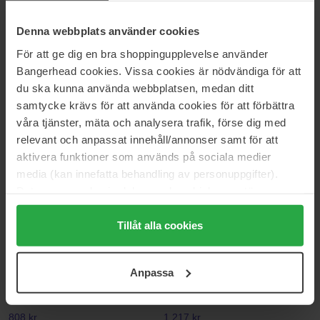
40 ml
30 ml
Denna webbplats använder cookies
1 964 kr
1 189 kr
Ordinær pris 2 182 kr
Ordinær pris 1 321 kr
För att ge dig en bra shoppingupplevelse använder
Bangerhead cookies. Vissa cookies är nödvändiga för att
Clarins
Dermalogica
du ska kunna använda webbplatsen, medan ditt
Double Serum Hydric + Lipidic
PowerBright Dark Spot Serum
system
30 ml
samtycke krävs för att använda cookies för att förbättra
50 ml
våra tjänster, mäta och analysera trafik, förse dig med
921 kr
1 222 kr
relevant och anpassat innehåll/annonser samt för att
Ordinær pris 1 420 kr
Ordinær pris 1 357 kr
aktivera funktioner som används på sociala medier
media (kan innefatta behandling av personuppgifter).
Medik8
Dermalogica
Data som samlas in delas med cookieleverantören.
Super C Ferulic
Phyto Nature E2
30 ml
100 ml
Genom att trycka på "Tillåt alla cookies" accepterar du
alla cookies, medan du under "Detaljer" kan anpassa
Tillåt alla cookies
900 kr
1 747 kr
Ordinær pris 995 kr
Ordinær pris 1 941 kr
användningen av cookies. Du kan när som helst återkalla
ditt samtycke. För mer information se vår Cookie Policy
Ole Henriksen
Dermalogica
Anpassa
samt vår Integritetspolicy.
Truth Serum
AGE smart
30 ml
30 ml
808 kr
1 217 kr