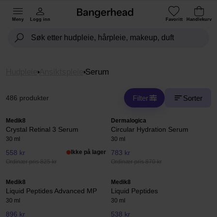
Meny
Logg inn
Favoritt
Handlekurv
Hudpleie
Ansiktspleie
Serum
Filter
Sorter
486 produkter
Medik8
Dermalogica
Crystal Retinal 3 Serum
Circular Hydration Serum
30 ml
30 ml
558 kr
Ikke på lager
783 kr
Ordinær pris 825 kr
Ordinær pris 870 kr
Medik8
Medik8
Liquid Peptides Advanced MP
Liquid Peptides
30 ml
30 ml
896 kr
538 kr