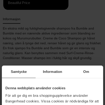
Beautiful Price
Informasjon
En ekstra mild og fuktighetsgivende shampoo fra Bumble and
Bumble med en nærende aktive ingredienser som blanding av
kokos og Murumurubutter. Creme de Coco Shampoo gir håret
næring, uten å tynge det ned, renser håret og gir glans og friskhet.
En frisk sjampo fra Bumble and Bumble som gir en intensiv og
naturlig glans. Kan benyttes sammen med Surf-Creme-Rinse-
Conditioner. Masser shampo inn i fuktig hår og skyll grundig.
Størrelse: 250 ml
Samtycke
Information
Om
Artikkelnummer: 15305
Kategorier:
Denna webbplats använder cookies
Hjem
För att ge dig en bra shoppingupplevelse använder
Hårpleie
Bangerhead cookies. Vissa cookies är nödvändiga för att
Shampoo og balsam