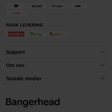
RASK LEVERING
Support
Kontakt oss
Om oss
Spørsmål og svar
Om oss
Kjøpsvilkår
Sosiale medier
Samarbeid med oss
Bytte og retur
Facebook
Bærekraft og miljø
Personvernerklæring
Instagram
Frakt og levering
LinkedIn