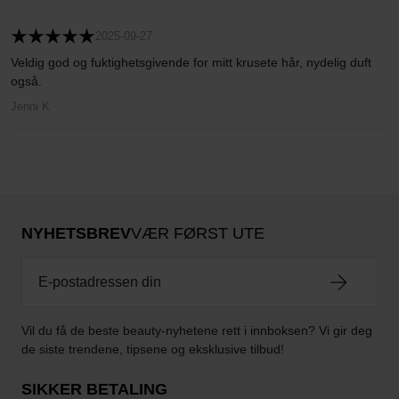
2025-09-27
Veldig god og fuktighetsgivende for mitt krusete hår, nydelig duft
også.
Jenni K
NYHETSBREV
VÆR FØRST UTE
Vil du få de beste beauty-nyhetene rett i innboksen? Vi gir deg
de siste trendene, tipsene og eksklusive tilbud!
SIKKER BETALING