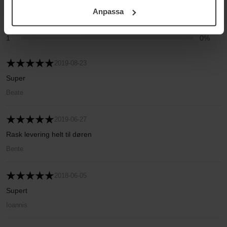
För mer information se vår Cookie Policy samt vår
3
0%
Anpassa
Integritetspolicy.
2
0%
1
0%
2019-08-23
Super
Beate
2019-06-27
Rask levering helt til døren
Bente
2018-06-05
Supert
Ioannis