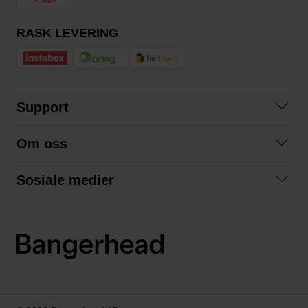
RASK LEVERING
Support
Kontakt oss
Om oss
Spørsmål og svar
Om oss
Kjøpsvilkår
Sosiale medier
Samarbeid med oss
Bytte og retur
Facebook
Bærekraft og miljø
Personvernerklæring
Instagram
Frakt og levering
LinkedIn