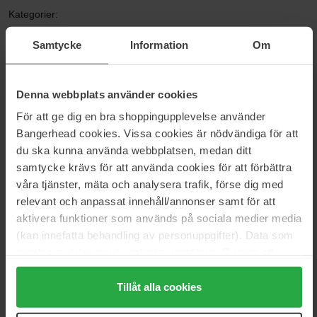
Kategorier:
Hjem
Samtycke
Information
Om
Parfyme
Herreparfyme
CH Men
Denna webbplats använder cookies
För att ge dig en bra shoppingupplevelse använder
Bangerhead cookies. Vissa cookies är nödvändiga för att
Anmeldelser (4)
Spørsmål og svar (0)
du ska kunna använda webbplatsen, medan ditt
samtycke krävs för att använda cookies för att förbättra
våra tjänster, mäta och analysera trafik, förse dig med
5
relevant och anpassat innehåll/annonser samt för att
aktivera funktioner som används på sociala medier media
(kan innefatta behandling av personuppgifter). Data som
Basert på 4 anmeldelser
samlas in delas med cookieleverantören. Genom att
trycka på "Tillåt alla cookies" accepterar du alla cookies,
5
100%
medan du under "Detaljer" kan anpassa användningen av
Tillåt alla cookies
4
0%
cookies. Du kan när som helst återkalla ditt samtycke.