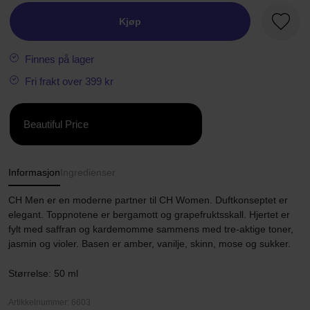
Kjøp
Favorit
Finnes på lager
Fri frakt over 399 kr
Beautiful Price
Informasjon
Ingredienser
CH Men er en moderne partner til CH Women. Duftkonseptet er
elegant. Toppnotene er bergamott og grapefruktsskall. Hjertet er
fylt med saffran og kardemomme sammens med tre-aktige toner,
jasmin og violer. Basen er amber, vanilje, skinn, mose og sukker.
Størrelse: 50 ml
Artikkelnummer: 6603