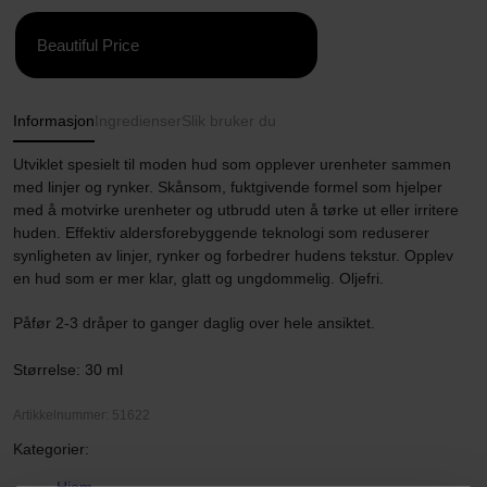
Beautiful Price
Informasjon
Ingredienser
Slik bruker du
Utviklet spesielt til moden hud som opplever urenheter sammen
med linjer og rynker. Skånsom, fuktgivende formel som hjelper
med å motvirke urenheter og utbrudd uten å tørke ut eller irritere
huden. Effektiv aldersforebyggende teknologi som reduserer
synligheten av linjer, rynker og forbedrer hudens tekstur. Opplev
en hud som er mer klar, glatt og ungdommelig. Oljefri.
Påfør 2-3 dråper to ganger daglig over hele ansiktet.
Størrelse: 30 ml
Artikkelnummer: 51622
Kategorier: