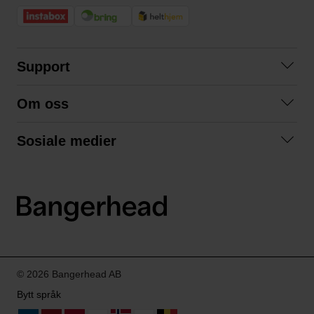
Support
Kontakt oss
Om oss
Spørsmål og svar
Om oss
Kjøpsvilkår
Sosiale medier
Samarbeid med oss
Bytte og retur
Facebook
Bærekraft og miljø
Personvernerklæring
Instagram
Frakt og levering
LinkedIn
© 2026 Bangerhead AB
Bytt språk