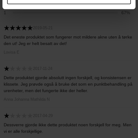
2
0%
1
67%
2019-05-21
Det eneste produktet som fungerer mot mildere akne uten å tørke
den ut! Jeg er helt besatt av det!
Lovisa E
2017-11-24
Dette produktet gjorde absolutt ingen forskjell, og konsistensen er
klissete. Jeg prøvde også å bruke det som en punktbehandling på
urenheter, men det fungerte ikke der heller.
Anna Johanna Mathilda N
2017-04-29
Dessverre gjorde ikke dette produktet noen forskjell for meg. Men
vi er alle forskjellige.