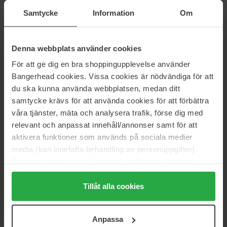
Hjem
Hudpleie
Samtycke
Information
Om
Ansiktspleie
Spot treatment
Anti-Blemish Solutions
Denna webbplats använder cookies
För att ge dig en bra shoppingupplevelse använder
Bangerhead cookies. Vissa cookies är nödvändiga för att
Anmeldelser (3)
Spørsmål og svar (0)
du ska kunna använda webbplatsen, medan ditt
samtycke krävs för att använda cookies för att förbättra
våra tjänster, mäta och analysera trafik, förse dig med
2.3
relevant och anpassat innehåll/annonser samt för att
aktivera funktioner som används på sociala medier
media (kan innefatta behandling av personuppgifter).
Basert på 3 anmeldelser
Data som samlas in delas med cookieleverantören.
Genom att trycka på "Tillåt alla cookies" accepterar du
5
33%
alla cookies, medan du under "Detaljer" kan anpassa
Tillåt alla cookies
användningen av cookies. Du kan när som helst återkalla
4
0%
ditt samtycke. För mer information se vår Cookie Policy
3
0%
Anpassa
samt vår Integritetspolicy.