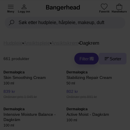
Meny
Logg inn
Favoritt
Handlekurv
Hudpleie
Ansiktspleie
Ansiktskrem
Dagkrem
Filter
Sorter
661 produkter
Dermalogica
Dermalogica
Skin Smoothing Cream
Stabilizing Repair Cream
100 ml
50 ml
839 kr
802 kr
Ordinær pris 1 045 kr
Ordinær pris 891 kr
Dermalogica
Dermalogica
Intensive Moisture Balance -
Active Moist - Dagkräm
Dagkräm
100 ml
100 ml