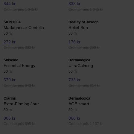
844 kr
838 kr
Ordinær pris 1 045 kr
Ordinær pris 1 045 kr
SKIN1004
Beauty of Joseon
Madagascar Centella
Relief Sun
50 ml
50 ml
272 kr
176 kr
Ordinær pris 302 kr
Ordinær pris 260 kr
Shiseido
Dermalogica
Essential Energy
UltraCalming
50 ml
50 ml
579 kr
733 kr
Ordinær pris 643 kr
Ordinær pris 814 kr
Clarins
Dermalogica
Extra-Firming Jour
AGE smart
50 ml
50 ml
806 kr
866 kr
Ordinær pris 895 kr
Ordinær pris 1 137 kr