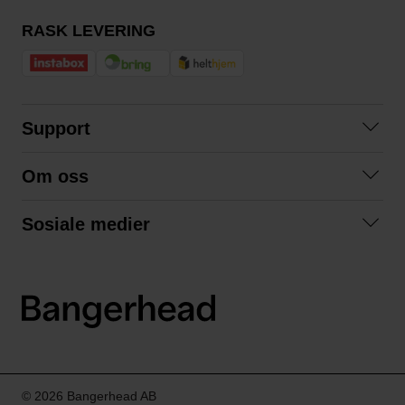
RASK LEVERING
Support
Kontakt oss
Om oss
Spørsmål og svar
Om oss
Kjøpsvilkår
Sosiale medier
Samarbeid med oss
Bytte og retur
Facebook
Bærekraft og miljø
Personvernerklæring
Instagram
Frakt og levering
LinkedIn
© 2026 Bangerhead AB