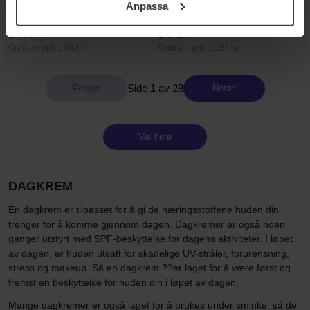
Cream Enriched Refill
SPF50
Anpassa
samt vår Integritetspolicy.
50 ml
50 ml
1 478 kr
1 042 kr
Ordinær pris 1 642 kr
Ordinær pris 1 157 kr
Side 1 av 28
Neste
Vis flere
DAGKREM
En dagkrem er tilpasset for å gi de næringsstoffene huden din
trenger for å komme gjennom dagen. Dagkremer er også noen
ganger utstyrt med SPF-beskyttelse for dagens aktiviteter. I løpet
av dagen, er huden utsatt for skadelige UV-stråler, forurensning,
stress og makeup. Så en dagkrem ??er laget for å være først og
fremst en beskyttelse for huden din i løpet av dagen.
Mange dagkremer er også laget for å brukes under sminke, så de