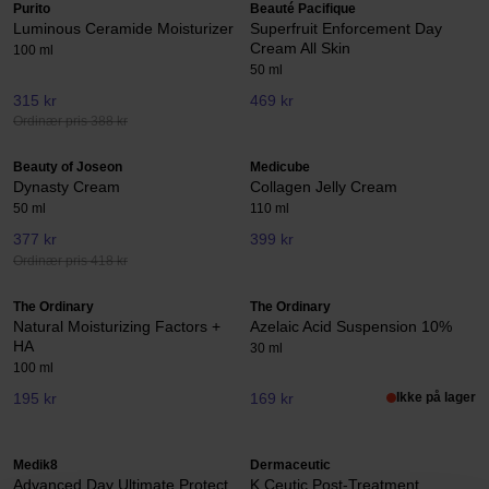
Purito
Beauté Pacifique
Luminous Ceramide Moisturizer
Superfruit Enforcement Day
Cream All Skin
100 ml
50 ml
315 kr
469 kr
Ordinær pris 388 kr
Beauty of Joseon
Medicube
Dynasty Cream
Collagen Jelly Cream
50 ml
110 ml
377 kr
399 kr
Ordinær pris 418 kr
The Ordinary
The Ordinary
Natural Moisturizing Factors +
Azelaic Acid Suspension 10%
HA
30 ml
100 ml
195 kr
169 kr
Ikke på lager
Medik8
Dermaceutic
Advanced Day Ultimate Protect
K Ceutic Post-Treatment