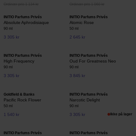
Ordinær pris 1 134 kr
Ordinær pris 1 060 kr
INITIO Parfums Privés
INITIO Parfums Privés
Absolute Aphrodisiaque
Atomic Rose
90 ml
50 ml
3 305 kr
2 645 kr
INITIO Parfums Privés
INITIO Parfums Privés
High Frequency
Oud For Greatness Neo
90 ml
90 ml
3 305 kr
3 845 kr
Goldfield & Banks
INITIO Parfums Privés
Pacific Rock Flower
Narcotic Delight
50 ml
90 ml
1 540 kr
3 305 kr
Ikke på lager
INITIO Parfums Privés
INITIO Parfums Privés