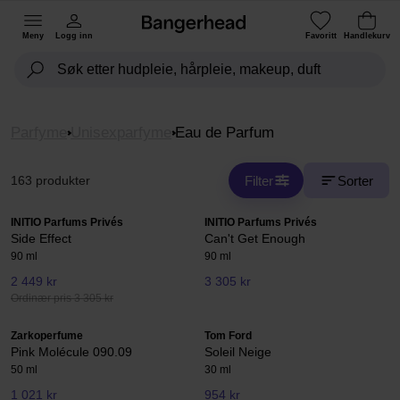
Meny
Logg inn
Favoritt
Handlekurv
Parfyme
Unisexparfyme
Eau de Parfum
Filter
Sorter
163 produkter
INITIO Parfums Privés
INITIO Parfums Privés
Side Effect
Can't Get Enough
90 ml
90 ml
2 449 kr
3 305 kr
Ordinær pris 3 305 kr
Zarkoperfume
Tom Ford
Pink Molécule 090.09
Soleil Neige
50 ml
30 ml
1 021 kr
954 kr