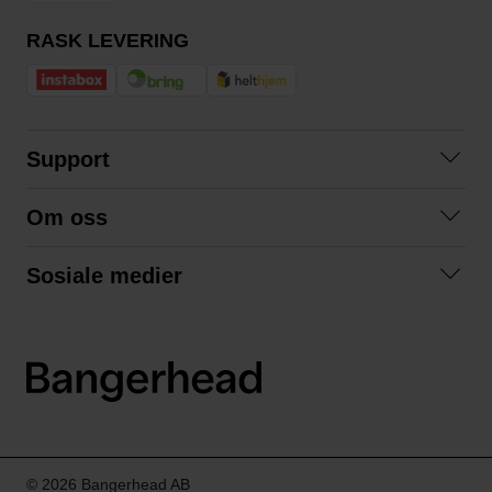
RASK LEVERING
Support
Kontakt oss
Om oss
Spørsmål og svar
Om oss
Kjøpsvilkår
Sosiale medier
Samarbeid med oss
Bytte og retur
Facebook
Bærekraft og miljø
Personvernerklæring
Instagram
Frakt og levering
LinkedIn
© 2026 Bangerhead AB