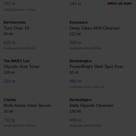
702 kr
184 kr
Ikke på lager
Ordinær pris 779 kr
Dermaceutic
Exuviance
Turn Over 10
Deep Clean AHA Cleanser
40 ml
212 ml
626 kr
360 kr
Ordinær pris 695 kr
Ordinær pris 399 kr
The INKEY List
Dermalogica
Glycolic Acid Toner
PowerBright Dark Spot Peel
100 ml
50 ml
221 kr
982 kr
Ordinær pris 1 091 kr
Clarins
Dermalogica
Multi-Active Glow Serum
Daily Glycolic Cleanser
30 ml
150 ml
711 kr
489 kr
Ordinær pris 790 kr
Ordinær pris 543 kr