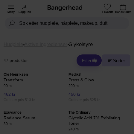
Meny
Logg inn
Favoritt
Handlekurv
Hudpleie
Aktive ingredienser
Glykolsyre
Filter
Sorter
47 produkter
Ole Henriksen
Medik8
Transform
Press & Glow
90 ml
200 ml
462 kr
450 kr
Ordinær pris 513 kr
Ordinær pris 525 kr
Exuviance
The Ordinary
Radiance Serum
Glycolic Acid 7% Exfoliating
Toner
30 ml
240 ml