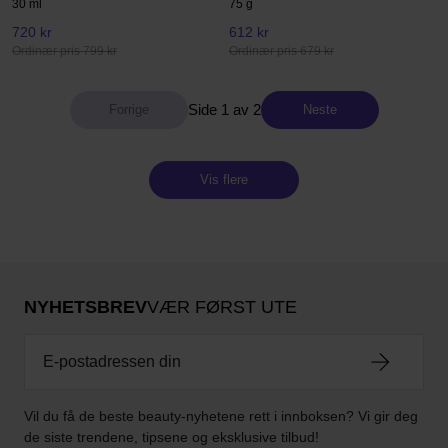
30 ml
75 g
720 kr
612 kr
Ordinær pris 799 kr
Ordinær pris 679 kr
Side 1 av 2
Neste
Vis flere
NYHETSBREV
VÆR FØRST UTE
Vil du få de beste beauty-nyhetene rett i innboksen? Vi gir deg
de siste trendene, tipsene og eksklusive tilbud!