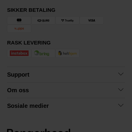
SIKKER BETALING
RASK LEVERING
Support
Kontakt oss
Om oss
Spørsmål og svar
Om oss
Kjøpsvilkår
Sosiale medier
Samarbeid med oss
Bytte og retur
Facebook
Bærekraft og miljø
Personvernerklæring
Instagram
Frakt og levering