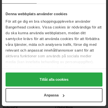
Dr. Hauschka
NYX Professional Makeup
Eye Brow Definer
The Brow Glue Crazy Lift
Denna webbplats använder cookies
1,0 g
7 ml
För att ge dig en bra shoppingupplevelse använder
198 kr
177 kr
Bangerhead cookies. Vissa cookies är nödvändiga för att
Ordinær pris 219 kr
Ordinær pris 196 kr
du ska kunna använda webbplatsen, medan ditt
samtycke krävs för att använda cookies för att förbättra
MAC Cosmetics
Pixi
Veluxe Brow Liner
Brow Tamer
våra tjänster, mäta och analysera trafik, förse dig med
1,2 g
4.5 ml
relevant och anpassat innehåll/annonser samt för att
319 kr
Ikke på lager
167 kr
aktivera funktioner som används på sociala medier
Ordinær pris 354 kr
Ordinær pris 185 kr
media (kan innefatta behandling av personuppgifter).
Data som samlas in delas med cookieleverantören.
Browgame Cosmetics
IsaDora
Genom att trycka på "Tillåt alla cookies" accepterar du
Brow Tint
The Sculpting Brow Pen
Volumize & Waterproof
20 ml
alla cookies, medan du under "Detaljer" kan anpassa
Tillåt alla cookies
The Sculpting Brow Pen Volumize &
användningen av cookies. Du kan när som helst återkalla
Waterproof
ditt samtycke. För mer information se vår Cookie Policy
340 kr
144 kr
Anpassa
samt vår Integritetspolicy.
Ordinær pris 377 kr
Ordinær pris 159 kr
RefectoCil
L'Oréal Paris