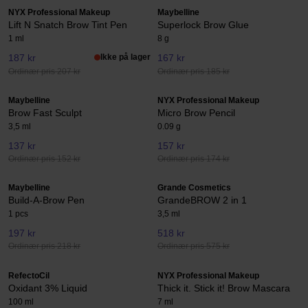
NYX Professional Makeup
Maybelline
Lift N Snatch Brow Tint Pen
Superlock Brow Glue
1 ml
8 g
187 kr
Ikke på lager
167 kr
Ordinær pris 207 kr
Ordinær pris 185 kr
Maybelline
NYX Professional Makeup
Brow Fast Sculpt
Micro Brow Pencil
3,5 ml
0.09 g
137 kr
157 kr
Ordinær pris 152 kr
Ordinær pris 174 kr
Maybelline
Grande Cosmetics
Build-A-Brow Pen
GrandeBROW 2 in 1
1 pcs
3,5 ml
197 kr
518 kr
Ordinær pris 218 kr
Ordinær pris 575 kr
RefectoCil
NYX Professional Makeup
Oxidant 3% Liquid
Thick it. Stick it! Brow Mascara
100 ml
7 ml