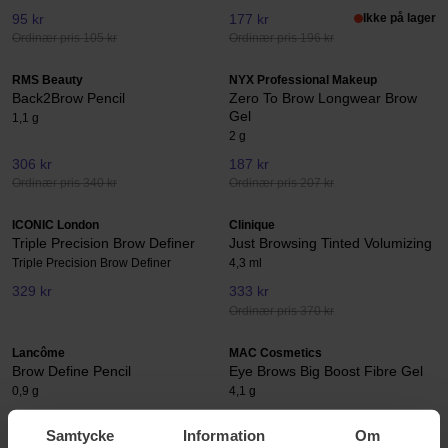
95 kr
177 kr
Ikke på lager
Ordinær pris 105 kr
Ordinær pris 196 kr
RMS Beauty
NYX Professional Makeup
Back2Brow Pencil
Zero To Brow Longwear Brow
Gel
1,1 g
2 g
306 kr
187 kr
Ordinær pris 340 kr
Ordinær pris 207 kr
ICONIC London
Clinique
Triple Precision Brow Definer
Just Browsing Tinted Volumizing
Triple Precision Brow Definer
4,3 ml
329 kr
333 kr
Ordinær pris 370 kr
Lancôme
MAC Cosmetics
Brow Define Pencil
Eye Brows Big Boost Fibre Gel
0,9 g
4,1 g
315 kr
324 kr
Ikke på lager
Samtycke
Information
Om
Ordinær pris 350 kr
Ordinær pris 359 kr