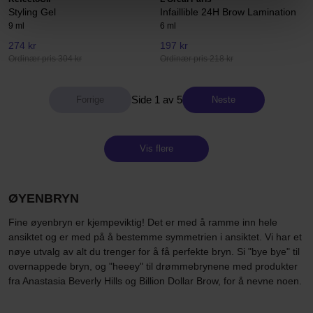
Styling Gel
Infaillible 24H Brow Lamination
9 ml
6 ml
274 kr
197 kr
Ordinær pris 304 kr
Ordinær pris 218 kr
Side 1 av 5
Neste
Vis flere
ØYENBRYN
Fine øyenbryn er kjempeviktig! Det er med å ramme inn hele
ansiktet og er med på å bestemme symmetrien i ansiktet. Vi har et
nøye utvalg av alt du trenger for å få perfekte bryn. Si "bye bye" til
overnappede bryn, og "heeey" til drømmebrynene med produkter
fra Anastasia Beverly Hills og Billion Dollar Brow, for å nevne noen.