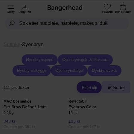
Meny
Logg inn
Favoritt
Handlekurv
Sminke
Øyenbryn
Øyenbrynspenn
Øyenbrynsgele & Mascara
Øyebrynsskygge
Øyenbrynsfarge
Øyebrynsvoks
Filter
Sorter
111 produkter
MAC Cosmetics
RefectoCil
Pro Brow Definer 1mm
Eyebrow Color
0.03 g
15 ml
343 kr
133 kr
Ordinær pris 381 kr
Ordinær pris 147 kr