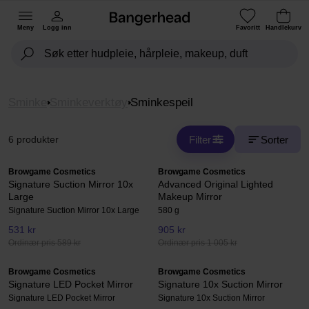
Meny
Logg inn
Favoritt
Handlekurv
Sminke
Sminkeverktøy
Sminkespeil
Filter
Sorter
6 produkter
Browgame Cosmetics
Browgame Cosmetics
Signature Suction Mirror 10x
Advanced Original Lighted
Large
Makeup Mirror
Signature Suction Mirror 10x Large
580 g
531 kr
905 kr
Ordinær pris 589 kr
Ordinær pris 1 005 kr
Browgame Cosmetics
Browgame Cosmetics
Signature LED Pocket Mirror
Signature 10x Suction Mirror
Signature LED Pocket Mirror
Signature 10x Suction Mirror