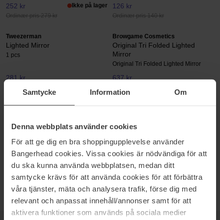
252 kr
Ikke på lager
126 kr
Ordinær pris 279 kr
Ordinær pris 140 kr
Tweezerman
Browgame Cosmetics
Lighted Mirror
Original Tri Folded Lighted
Mirror
1 pcs
Original Tri Folded Lighted Mirror
281 kr
637 kr
Ordinær pris 312 kr
Ordinær pris 707 kr
Samtycke
Information
Om
SMINKESPEIL
Denna webbplats använder cookies
For å kunne legge makeup som virkelig ser bra ut, behøver du et
För att ge dig en bra shoppingupplevelse använder
skikkelig speil som reflekterer ærlig hvordan din makeup ser ut.
Bangerhead cookies. Vissa cookies är nödvändiga för att
Speilet fra BaByliss med lys er en favoritt! Et tips er å ta med
speilet til et vindu, så ser du hvordan din makeup vil se ut i
du ska kunna använda webbplatsen, medan ditt
dagslys.
samtycke krävs för att använda cookies för att förbättra
våra tjänster, mäta och analysera trafik, förse dig med
relevant och anpassat innehåll/annonser samt för att
aktivera funktioner som används på sociala medier