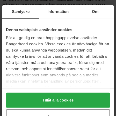
på albuer, knær og hæler. Påfør gjerne med hjelp av St.Tropez
applikasjonshandske og la moussen virke i minst 4-12 timer eller
Samtycke
Information
Om
over natten innen dusj.100 % vegansk.
Størrelse: 120 ml
Denna webbplats använder cookies
För att ge dig en bra shoppingupplevelse använder
Artikkelnummer: 33176
Bangerhead cookies. Vissa cookies är nödvändiga för att
Kategorier:
du ska kunna använda webbplatsen, medan ditt
Hjem
samtycke krävs för att använda cookies för att förbättra
Hudpleie
våra tjänster, mäta och analysera trafik, förse dig med
Solprodukter
relevant och anpassat innehåll/annonser samt för att
Selvbruning
aktivera funktioner som används på sociala medier
Kropp
media (kan innefatta behandling av personuppgifter).
Self Tan
Data som samlas in delas med cookieleverantören.
Genom att trycka på "Tillåt alla cookies" accepterar du
alla cookies, medan du under "Detaljer" kan anpassa
Tillåt alla cookies
Anmeldelser (2)
Spørsmål og svar (0)
användningen av cookies. Du kan när som helst återkalla
ditt samtycke. För mer information se vår Cookie Policy