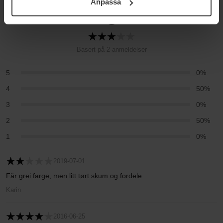
Anpassa
samt vår Integritetspolicy.
3
Basert på 2 anmeldelser
5
0%
4
50%
3
0%
2
50%
1
0%
2019-07-01
Får grei farge, men litt tørt skum og fordele
Karin
2016-06-25