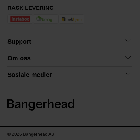
RASK LEVERING
Support
Kontakt oss
Om oss
Spørsmål og svar
Om oss
Kjøpsvilkår
Sosiale medier
Samarbeid med oss
Bytte og retur
Facebook
Bærekraft og miljø
Personvernerklæring
Instagram
Frakt og levering
LinkedIn
© 2026 Bangerhead AB