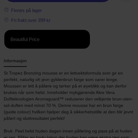
Finnes på lager
Fri frakt over 399 kr
Beautiful Price
Informasjon
St.Tropez Bronzing mousse er en lettvektsformula som gir en
perfekt, naturlig oh jevn gyldenbrun farge som varer lenge.
Moussen er lett å påføre og tørker på et øyeblikk og kan derfor
brukes når som helst. Inneholder mykgjørende Aloe Vera.
Duftteknologien Aromaguard™ reduserer den velkjente brun-uten-
sol-duften med minst 70 %. Denne mousse har en brun farge
(guide colour) hvilken hjelper deg å sikkerhetsstille at den blir jevnt
påført og sluttresultatet perfekt!
Bruk: Peel helst huden dagen innen påføring og pass på at huden
er ren. Påfør en body lotion der huden kan være ekstra tørr som