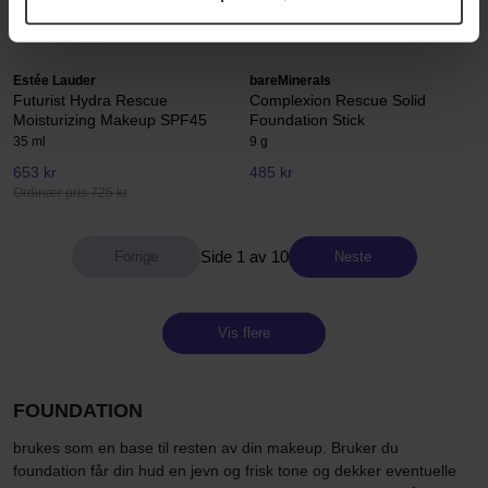
531 kr
443 kr
Ordinær pris 590 kr
Ordinær pris 492 kr
Estée Lauder
bareMinerals
Futurist Hydra Rescue
Complexion Rescue Solid
Moisturizing Makeup SPF45
Foundation Stick
35 ml
9 g
653 kr
485 kr
Ordinær pris 725 kr
Side 1 av 10
Neste
Vis flere
FOUNDATION
brukes som en base til resten av din makeup. Bruker du
foundation får din hud en jevn og frisk tone og dekker eventuelle