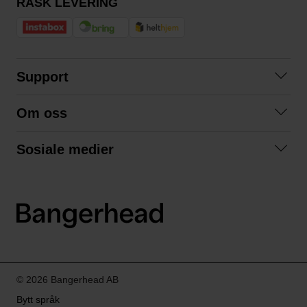
RASK LEVERING
Support
Kontakt oss
Om oss
Spørsmål og svar
Om oss
Kjøpsvilkår
Sosiale medier
Samarbeid med oss
Bytte og retur
Facebook
Bærekraft og miljø
Personvernerklæring
Instagram
Frakt og levering
LinkedIn
© 2026 Bangerhead AB
Bytt språk