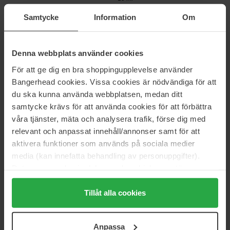
30 ml
Samtycke
Information
Om
235 kr
Ikke på lager
288 kr
Ordinær pris 261 kr
Ordinær pris 319 kr
Denna webbplats använder cookies
Erborian
L'Oréal Paris
CC Eye Concealer
Infaillible 24H Fresh Wear
För att ge dig en bra shoppingupplevelse använder
Foundation in a Powder
10 ml
Bangerhead cookies. Vissa cookies är nödvändiga för att
9 g
du ska kunna använda webbplatsen, medan ditt
423 kr
197 kr
samtycke krävs för att använda cookies för att förbättra
Ordinær pris 469 kr
Ordinær pris 218 kr
våra tjänster, mäta och analysera trafik, förse dig med
Estée Lauder
Babor
relevant och anpassat innehåll/annonser samt för att
Revitalizing Supreme Anti-aging
Deluxe Foundation
aktivera funktioner som används på sociala medier
CC Cream SPF10
30 ml
media (kan innefatta behandling av personuppgifter).
30 ml
Data som samlas in delas med cookieleverantören.
938 kr
558 kr
Genom att trycka på "Tillåt alla cookies" accepterar du
Ordinær pris 1 042 kr
Ordinær pris 649 kr
alla cookies, medan du under "Detaljer" kan anpassa
Tillåt alla cookies
RMS Beauty
Clinique
användningen av cookies. Du kan när som helst återkalla
SunCoverup Super Tint SPF 50
Almost Powder Makeup SPF15
ditt samtycke. För mer information se vår Cookie Policy
30 ml
10 g
Anpassa
samt vår Integritetspolicy.