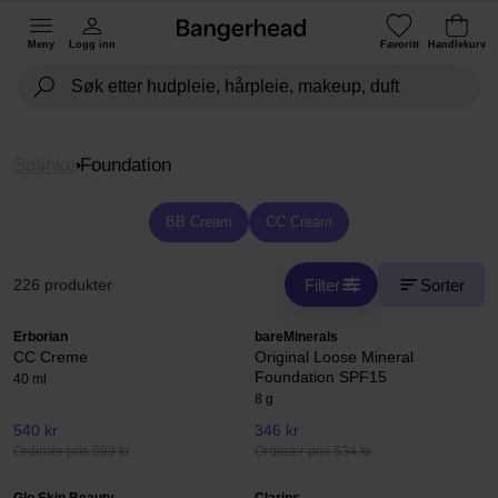
Meny
Logg inn
Favoritt
Handlekurv
Sminke
Foundation
BB Cream
CC Cream
Filter
Sorter
226 produkter
Erborian
bareMinerals
CC Creme
Original Loose Mineral
Foundation SPF15
40 ml
8 g
540 kr
346 kr
Ordinær pris 599 kr
Ordinær pris 534 kr