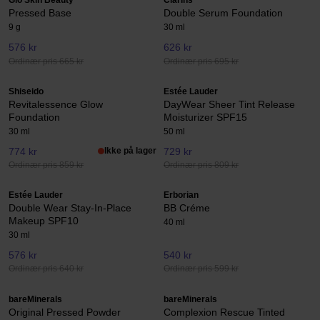
Glo Skin Beauty
Clarins
Pressed Base
Double Serum Foundation
9 g
30 ml
576 kr
626 kr
Ordinær pris 665 kr
Ordinær pris 695 kr
Shiseido
Estée Lauder
Revitalessence Glow
DayWear Sheer Tint Release
Foundation
Moisturizer SPF15
30 ml
50 ml
774 kr
Ikke på lager
729 kr
Ordinær pris 859 kr
Ordinær pris 809 kr
Estée Lauder
Erborian
Double Wear Stay-In-Place
BB Créme
Makeup SPF10
40 ml
30 ml
576 kr
540 kr
Ordinær pris 640 kr
Ordinær pris 599 kr
bareMinerals
bareMinerals
Original Pressed Powder
Complexion Rescue Tinted