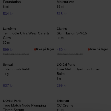
Foundation
Moisturizer
8 ml
35 ml
534 kr
518 kr
Lancôme
Clarins
Teint Idôle Ultra Wear Care &
Skin Illusion SPF15
Glow
30 ml
30 ml
599 kr
Ikke på lager
450 kr
Ikke på lager
Ordinær pris 665 kr
Ordinær pris 500 kr
Sensai
L'Oréal Paris
Total Finish Refill
True Match Hyaluron Tinted
Balm
11 g
8 g
637 kr
299 kr
L'Oréal Paris
Erborian
True Match Nude Plumping
CC Creme
Tinted Serum
15 ml