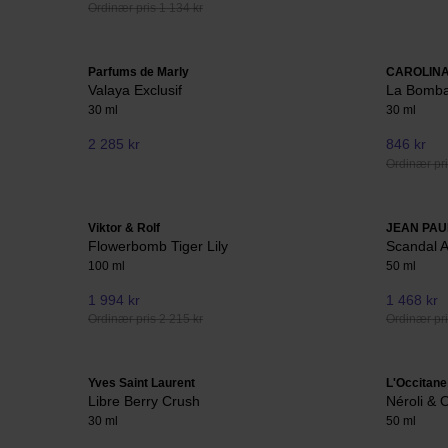
Ordinær pris 1 134 kr
Parfums de Marly
CAROLIN
Valaya Exclusif
La Bomb
30 ml
30 ml
2 285 kr
846 kr
Ordinær pri
Viktor & Rolf
JEAN PAU
Flowerbomb Tiger Lily
Scandal A
100 ml
50 ml
1 994 kr
1 468 kr
Ordinær pris 2 215 kr
Ordinær pri
Yves Saint Laurent
L'Occitane
Libre Berry Crush
Néroli & 
30 ml
50 ml