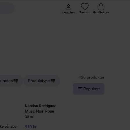
Logg inn
Favoritt
Handlekurv
496 produkter
t notes
Produkttype
Populært
Narciso Rodriguez
Musc Noir Rose
30 ml
kke på lager
919 kr