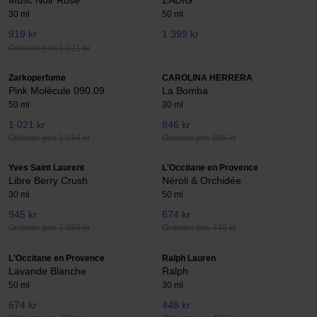
Musc Noir Rose
ZADIG
30 ml
50 ml
919 kr
1 399 kr
Ordinær pris 1 021 kr
Zarkoperfume
CAROLINA HERRERA
Pink Molécule 090.09
La Bomba
50 ml
30 ml
1 021 kr
846 kr
Ordinær pris 1 134 kr
Ordinær pris 895 kr
Yves Saint Laurent
L'Occitane en Provence
Libre Berry Crush
Néroli & Orchidée
30 ml
50 ml
945 kr
674 kr
Ordinær pris 1 050 kr
Ordinær pris 748 kr
L'Occitane en Provence
Ralph Lauren
Lavande Blanche
Ralph
50 ml
30 ml
674 kr
448 kr