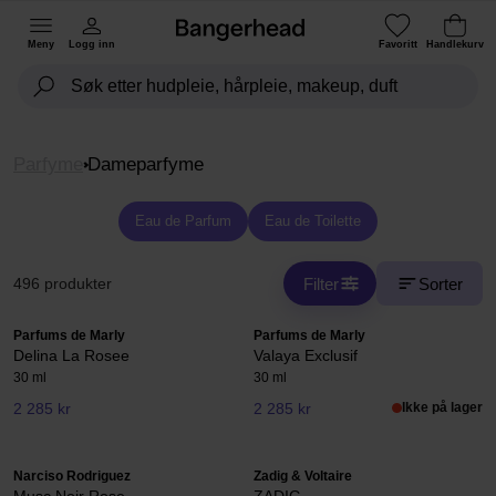
Meny
Logg inn
Favoritt
Handlekurv
Parfyme
Dameparfyme
Eau de Parfum
Eau de Toilette
Filter
Sorter
496 produkter
Parfums de Marly
Parfums de Marly
Delina La Rosee
Valaya Exclusif
30 ml
30 ml
2 285 kr
2 285 kr
Ikke på lager
Narciso Rodriguez
Zadig & Voltaire