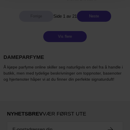
Side 1 av 21
Neste
Vis flere
DAMEPARFYME
Å kjøpe parfyme online skiller seg naturligvis en del fra å handle i
butikk, men med tydelige beskrivninger om toppnoter, basenoter
og hjertenoter håper vi at du finner din perfekte signaturduft!
NYHETSBREV
VÆR FØRST UTE