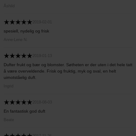
Åshild
2019-02-01
spesiell, nydelig og frisk
Anne-Lene N.
2019-01-13
Dufter frukt og bær og blomster. Søtheten er der uten i det hele tatt
å være overveldende. Frisk og fruktig, myk og sval, en helt
uimotståelig duft.
Ingrid
2018-08-03
En fantastisk god duft
Beate
2017-11-26