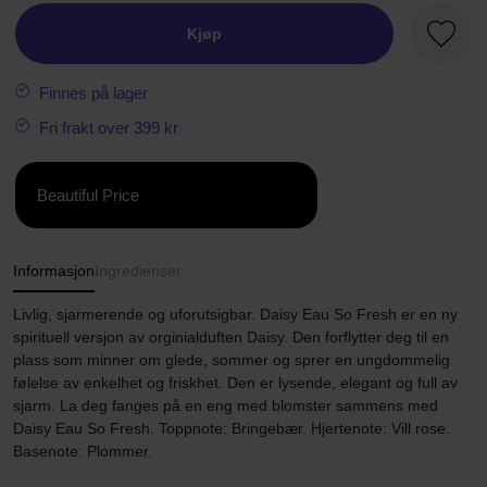
Kjøp
Favorit
Finnes på lager
Fri frakt over 399 kr
Beautiful Price
Informasjon
Ingredienser
Livlig, sjarmerende og uforutsigbar. Daisy Eau So Fresh er en ny
spirituell versjon av orginialduften Daisy. Den forflytter deg til en
plass som minner om glede, sommer og sprer en ungdommelig
følelse av enkelhet og friskhet. Den er lysende, elegant og full av
sjarm. La deg fanges på en eng med blomster sammens med
Daisy Eau So Fresh. Toppnote: Bringebær. Hjertenote: Vill rose.
Basenote: Plommer.