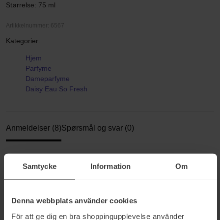
Størrelse: 75 ml
Artikkelnummer: 6567
Kategorier:
Hjem
Parfyme
Dameparfyme
Daisy Eau So Fresh
Anmeldelser (8)
Spørsmål og svar (0)
4.9
Samtycke
Information
Om
Denna webbplats använder cookies
Basert på 8 anmeldelser
För att ge dig en bra shoppingupplevelse använder