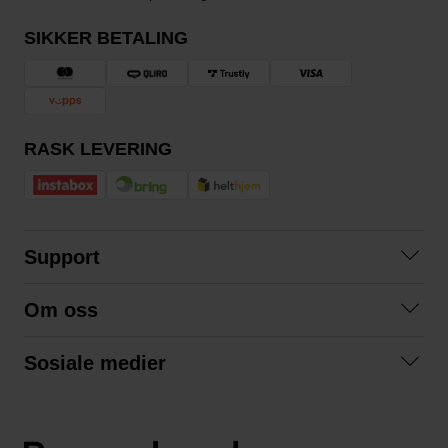
SIKKER BETALING
RASK LEVERING
Support
Kontakt oss
Om oss
Spørsmål og svar
Om oss
Kjøpsvilkår
Sosiale medier
Samarbeid med oss
Bytte og retur
Facebook
Bærekraft og miljø
Personvernerklæring
Instagram
Frakt og levering