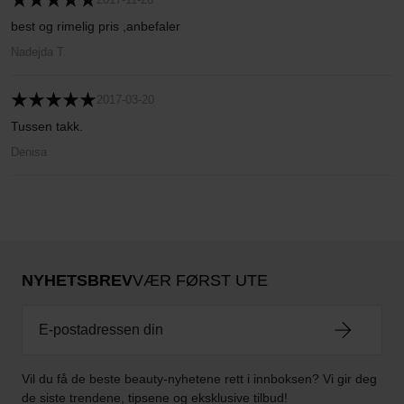
best og rimelig pris ,anbefaler
Nadejda T.
2017-03-20
Tussen takk.
Denisa
NYHETSBREV
VÆR FØRST UTE
Vil du få de beste beauty-nyhetene rett i innboksen? Vi gir deg
de siste trendene, tipsene og eksklusive tilbud!