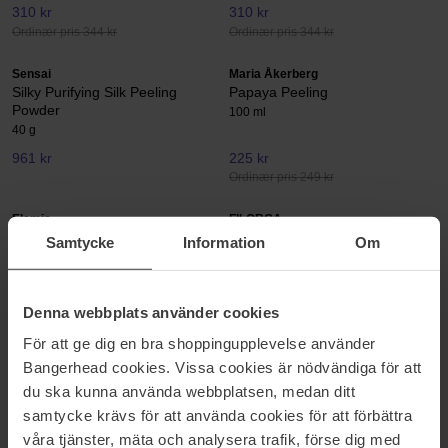
310 kr
310 kr
Ordinær pris 344 kr
Ordinær pris 344 kr
Sensai
Maria Åkerberg
Silky Purifying Silk Peeling
Papaya Peeling
Powder
100 ml
40 g
961 kr
225 kr
Ordinær pris 249 kr
Elemis
FILORGA
Papaya Enzyme Peel
Skin-Prep Enzymatic Exfoliating
Samtycke
Information
Om
Cream
50 ml
75 ml
777 kr
355 kr
Denna webbplats använder cookies
Ordinær pris 394 kr
För att ge dig en bra shoppingupplevelse använder
KORA Organics
Peter Thomas Roth
Bangerhead cookies. Vissa cookies är nödvändiga för att
Turmeric Brightening &
Firmx
du ska kunna använda webbplatsen, medan ditt
Exfoliating Scrub & Mask
100 ml
samtycke krävs för att använda cookies för att förbättra
30 ml
våra tjänster, mäta och analysera trafik, förse dig med