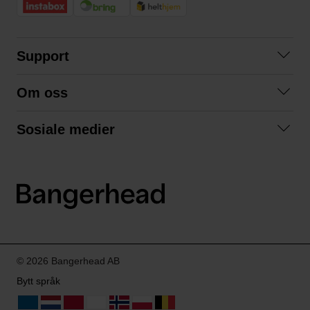
Support
Kontakt oss
Om oss
Spørsmål og svar
Om oss
Kjøpsvilkår
Sosiale medier
Samarbeid med oss
Bytte og retur
Facebook
Bærekraft og miljø
Personvernerklæring
Instagram
Frakt og levering
LinkedIn
© 2026 Bangerhead AB
Bytt språk