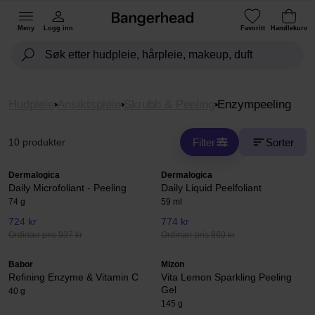
Meny
Logg inn
Favoritt
Handlekurv
Hudpleie
Ansiktspleie
Skrubb & Peeling
Enzympeeling
Filter
Sorter
10 produkter
Dermalogica
Dermalogica
Daily Microfoliant - Peeling
Daily Liquid Peelfoliant
74 g
59 ml
724 kr
774 kr
Ordinær pris 937 kr
Ordinær pris 860 kr
Babor
Mizon
Refining Enzyme & Vitamin C
Vita Lemon Sparkling Peeling
Gel
40 g
145 g