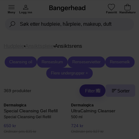
Meny
Logg inn
Favoritt
Handlekurv
Hudpleie
Ansiktspleie
Ansiktsrens
Cleansing oil
Renseskum
Renseservietter
Rensemelk
Flere undergrupper +
Filter
Sorter
369 produkter
Dermalogica
Dermalogica
Special Cleansing Gel Refill
UltraCalming Cleanser
Special Cleansing Gel Refill
500 ml
650 kr
724 kr
Ordinær pris 835 kr
Ordinær pris 927 kr