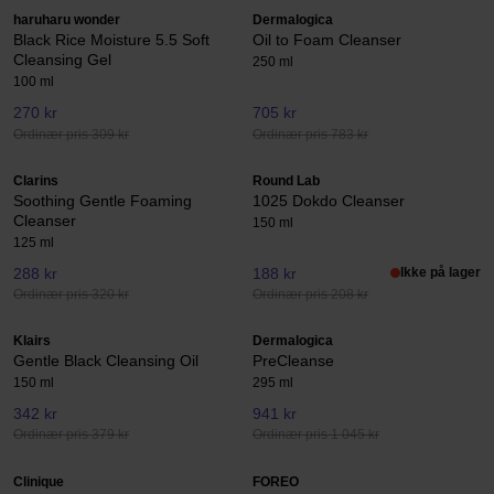
haruharu wonder
Dermalogica
Black Rice Moisture 5.5 Soft
Oil to Foam Cleanser
Cleansing Gel
250 ml
100 ml
270 kr
705 kr
Ordinær pris 309 kr
Ordinær pris 783 kr
Clarins
Round Lab
Soothing Gentle Foaming
1025 Dokdo Cleanser
Cleanser
150 ml
125 ml
288 kr
188 kr
Ikke på lager
Ordinær pris 320 kr
Ordinær pris 208 kr
Klairs
Dermalogica
Gentle Black Cleansing Oil
PreCleanse
150 ml
295 ml
342 kr
941 kr
Ordinær pris 379 kr
Ordinær pris 1 045 kr
Clinique
FOREO