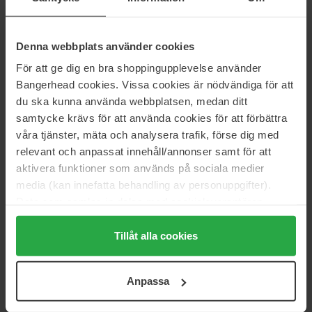
221 kr
461 kr
Ordinær pris 512 kr
Denna webbplats använder cookies
Beauty of Joseon
Clarins
Green Plum Refreshing
Velvet Cleansing Milk
För att ge dig en bra shoppingupplevelse använder
Cleanser
200 ml
Bangerhead cookies. Vissa cookies är nödvändiga för att
100 ml
du ska kunna använda webbplatsen, medan ditt
188 kr
Ikke på lager
288 kr
samtycke krävs för att använda cookies för att förbättra
Ordinær pris 208 kr
Ordinær pris 320 kr
våra tjänster, mäta och analysera trafik, förse dig med
Dermalogica
Embryolisse
relevant och anpassat innehåll/annonser samt för att
Clearing Skin Wash
Micellar Lotion
aktivera funktioner som används på sociala medier
250 ml
250 ml
media (kan innefatta behandling av personuppgifter).
503 kr
158 kr
Data som samlas in delas med cookieleverantören.
Ordinær pris 558 kr
Ordinær pris 175 kr
Genom att trycka på "Tillåt alla cookies" accepterar du
alla cookies, medan du under "Detaljer" kan anpassa
Tillåt alla cookies
Dermalogica
Medik8
AGE smart
Micellar Mousse
användningen av cookies. Du kan när som helst återkalla
150 ml
150 ml
ditt samtycke. För mer information se vår Cookie Policy
Anpassa
613 kr
383 kr
samt vår Integritetspolicy.
Ordinær pris 681 kr
Ordinær pris 425 kr