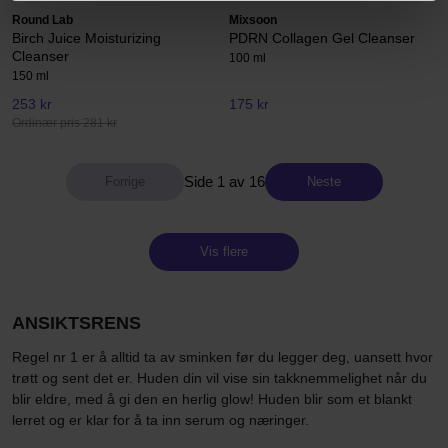
Round Lab
Mixsoon
Birch Juice Moisturizing
PDRN Collagen Gel Cleanser
Cleanser
100 ml
150 ml
253 kr
175 kr
Ordinær pris 281 kr
Side 1 av 16
Neste
Vis flere
ANSIKTSRENS
Regel nr 1 er å alltid ta av sminken før du legger deg, uansett hvor
trøtt og sent det er. Huden din vil vise sin takknemmelighet når du
blir eldre, med å gi den en herlig glow! Huden blir som et blankt
lerret og er klar for å ta inn serum og næringer.