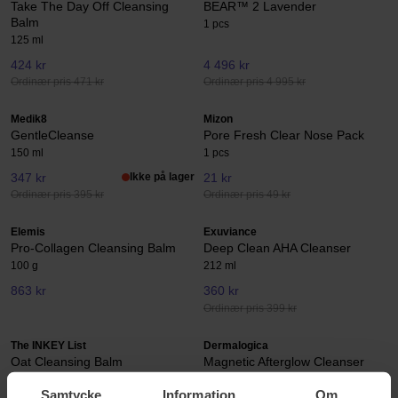
Take The Day Off Cleansing
BEAR™ 2 Lavender
Balm
1 pcs
125 ml
424 kr
4 496 kr
Ordinær pris 471 kr
Ordinær pris 4 995 kr
Medik8
Mizon
GentleCleanse
Pore Fresh Clear Nose Pack
150 ml
1 pcs
347 kr
Ikke på lager
21 kr
Ordinær pris 395 kr
Ordinær pris 49 kr
Elemis
Exuviance
Pro-Collagen Cleansing Balm
Deep Clean AHA Cleanser
100 g
212 ml
863 kr
360 kr
Ordinær pris 399 kr
The INKEY List
Dermalogica
Oat Cleansing Balm
Magnetic Afterglow Cleanser
150 ml
150 ml
Samtycke
Information
Om