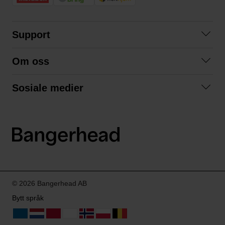
Support
Kontakt oss
Om oss
Spørsmål og svar
Om oss
Kjøpsvilkår
Sosiale medier
Samarbeid med oss
Bytte og retur
Facebook
Bærekraft og miljø
Personvernerklæring
Instagram
Frakt og levering
LinkedIn
© 2026 Bangerhead AB
Bytt språk