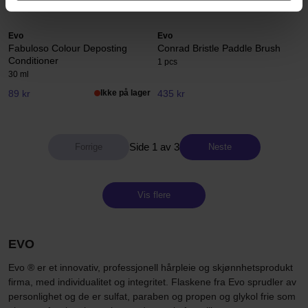
Ordinær pris 80 kr
Evo
Evo
Fabuloso Colour Deposting
Conrad Bristle Paddle Brush
Conditioner
1 pcs
30 ml
89 kr
Ikke på lager
435 kr
Side 1 av 3
Neste
Vis flere
EVO
Evo ® er et innovativ, professjonell hårpleie og skjønnhetsprodukt
firma, med individualitet og integritet. Flaskene fra Evo sprudler av
personlighet og de er sulfat, paraben og propen og glykol frie som