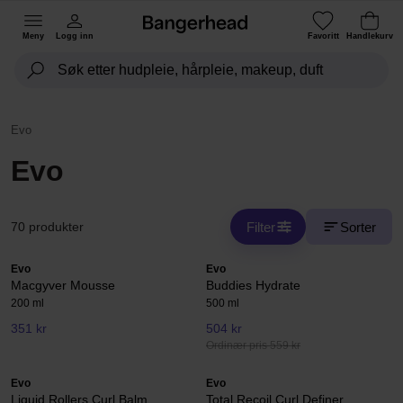
Meny
Logg inn
Favoritt
Handlekurv
Evo
Evo
Filter
Sorter
70 produkter
Evo
Evo
Macgyver Mousse
Buddies Hydrate
200 ml
500 ml
351 kr
504 kr
Ordinær pris 559 kr
Evo
Evo
Liquid Rollers Curl Balm
Total Recoil Curl Definer