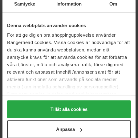
385 kr
379 kr
Samtycke
Information
Om
Evo
Evo
Denna webbplats använder cookies
Tube Colour Treatment
Volume Gluttony Volume
Shampoo
30 ml
För att ge dig en bra shoppingupplevelse använder
300 ml
Bangerhead cookies. Vissa cookies är nödvändiga för att
89 kr
319 kr
Ikke på lager
du ska kunna använda webbplatsen, medan ditt
samtycke krävs för att använda cookies för att förbättra
våra tjänster, mäta och analysera trafik, förse dig med
Evo
Evo
Water Killer Dry Shampoo
Style Mister Fantastic Blowout
relevant och anpassat innehåll/annonser samt för att
Brunette
Spray
aktivera funktioner som används på sociala medier
200 ml
200 ml
media (kan innefatta behandling av personuppgifter).
329 kr
Ikke på lager
329 kr
Data som samlas in delas med cookieleverantören.
Genom att trycka på "Tillåt alla cookies" accepterar du
alla cookies, medan du under "Detaljer" kan anpassa
Tillåt alla cookies
Evo
Evo
Repair Mane Attention Protein
Casual Act Moulding Paste
användningen av cookies. Du kan när som helst återkalla
Treatment
15 g
ditt samtycke. För mer information se vår Cookie Policy
150 ml
Anpassa
samt vår Integritetspolicy.
335 kr
Ikke på lager
72 kr