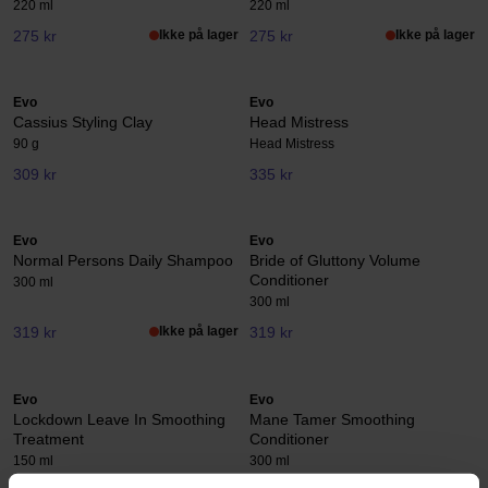
220 ml
220 ml
275 kr
Ikke på lager
275 kr
Ikke på lager
Evo
Evo
Cassius Styling Clay
Head Mistress
90 g
Head Mistress
309 kr
335 kr
Evo
Evo
Normal Persons Daily Shampoo
Bride of Gluttony Volume
Conditioner
300 ml
300 ml
319 kr
Ikke på lager
319 kr
Evo
Evo
Lockdown Leave In Smoothing
Mane Tamer Smoothing
Treatment
Conditioner
150 ml
300 ml