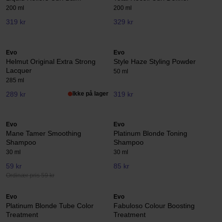
200 ml
200 ml
319 kr
329 kr
Evo
Evo
Helmut Original Extra Strong
Style Haze Styling Powder
Lacquer
50 ml
285 ml
289 kr
Ikke på lager
319 kr
Evo
Evo
Mane Tamer Smoothing
Platinum Blonde Toning
Shampoo
Shampoo
30 ml
30 ml
59 kr
85 kr
Ordinær pris 59 kr
Evo
Evo
Platinum Blonde Tube Color
Fabuloso Colour Boosting
Treatment
Treatment