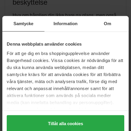
beskyttelse
Hva om håroljen din ikke bare ga glans, men også
styrket håret ditt og beskyttet det mot varme?
Samtycke
Information
Om
Kérastase Elixir Ultime L'Huile Originale Hair Oil
gjør alt dette – og mer. Oppdag hemmeligheten bak
denne...
Denna webbplats använder cookies
För att ge dig en bra shoppingupplevelse använder
Bangerhead cookies. Vissa cookies är nödvändiga för att
Les mer »
du ska kunna använda webbplatsen, medan ditt
samtycke krävs för att använda cookies för att förbättra
våra tjänster, mäta och analysera trafik, förse dig med
relevant och anpassat innehåll/annonser samt för att
Beauty
aktivera funktioner som används på sociala medier
media (kan innefatta behandling av personuppgifter).
Data som samlas in delas med cookieleverantören.
Genom att trycka på "Tillåt alla cookies" accepterar du
alla cookies, medan du under "Detaljer" kan anpassa
Tillåt alla cookies
användningen av cookies. Du kan när som helst återkalla