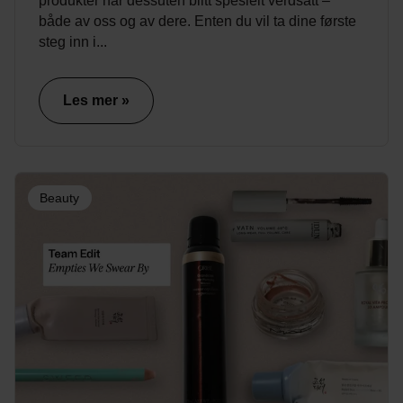
produkter har dessuten blitt spesielt verdsatt –
både av oss og av dere. Enten du vil ta dine første
steg inn i...
Les mer »
Beauty