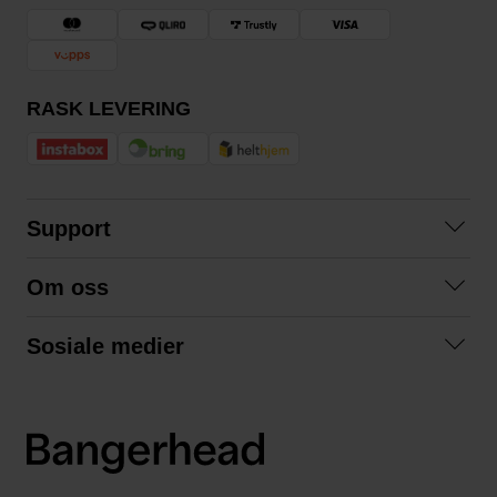
RASK LEVERING
Support
Kontakt oss
Om oss
Spørsmål og svar
Om oss
Kjøpsvilkår
Sosiale medier
Samarbeid med oss
Bytte og retur
Facebook
Bærekraft og miljø
Personvernerklæring
Instagram
Frakt og levering
LinkedIn