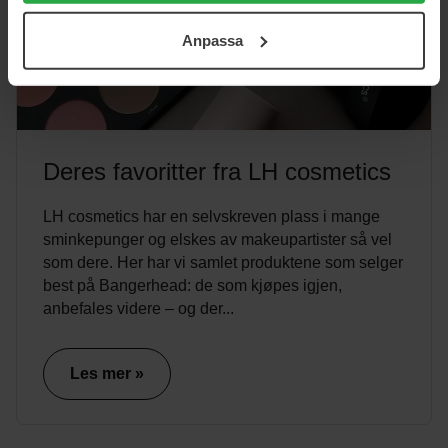
ditt samtycke. För mer information se vår Cookie Policy
Anpassa
samt vår Integritetspolicy.
Deres favoritter fra LH cosmetics
LH cosmetics har en selvskreven plass i mange
sminkepunger og elskes av makeupartister så vel
som dere. Her har vi samlet produktene som selger
best på Bangerhead: de som kjøpes igjen,
anbefales videre – og der...
Les mer »