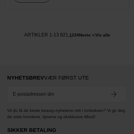
ARTIKLER 1-13 821.
|
1
2
3
4
Neste »
Vis alle
NYHETSBREV
VÆR FØRST UTE
Vil du få de beste beauty-nyhetene rett i innboksen? Vi gir deg
de siste trendene, tipsene og eksklusive tilbud!
SIKKER BETALING