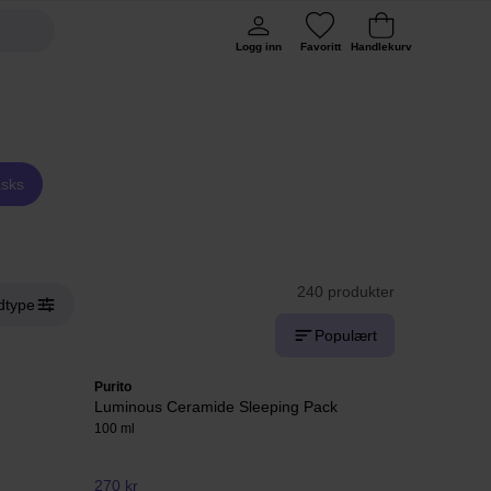
Logg inn
Favoritt
Handlekurv
sks
240 produkter
dtype
Populært
Purito
Luminous Ceramide Sleeping Pack
100 ml
270 kr