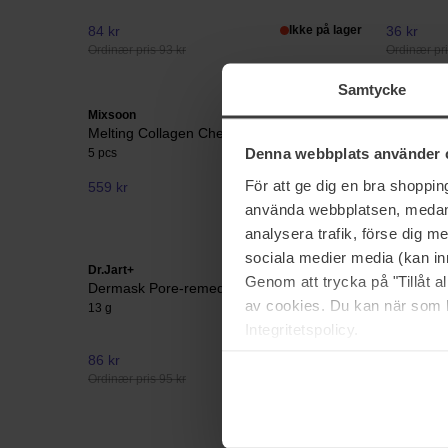
84 kr
Ikke på lager
36 kr
Ordinær pris 93 kr
Ordinær pri
Samtycke
Mixsoon
Sensai
Melting Collagen Cheek Film
Comfortin
Denna webbplats använder 
5 pcs
60 ml
För att ge dig en bra shoppi
559 kr
2 204 kr
använda webbplatsen, medan d
analysera trafik, förse dig 
sociala medier media (kan in
Dr.Jart+
The INKEY 
Genom att trycka på "Tillåt 
Dermask Pore-remedy Purifying Mud Mask
Peptide M
av cookies. Du kan när som h
13 g
50 ml
Integritetspolicy.
86 kr
258 kr
Ordinær pris 95 kr