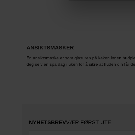
ANSIKTSMASKER
En ansiktsmaske er som glasuren på kaken innen hudpleie,
deg selv en spa dag i uken for å sikre at huden din får de
NYHETSBREV
VÆR FØRST UTE