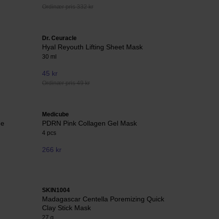
Ordinær pris 332 kr
Dr. Ceuracle
Hyal Reyouth Lifting Sheet Mask
30 ml
45 kr
Ordinær pris 49 kr
Medicube
ue
PDRN Pink Collagen Gel Mask
4 pcs
266 kr
SKIN1004
Madagascar Centella Poremizing Quick
Clay Stick Mask
27 g