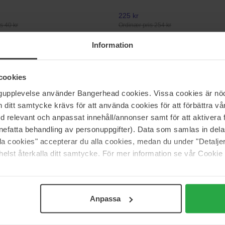
225 kr
s 40 kr
Ordinær pris 254 kr
Information
Beauty of Joseon
g Barrier Mask
Red Bean Refreshing Pore Mask
cookies
140 ml
ngupplevelse använder Bangerhead cookies. Vissa cookies är nöd
225 kr
Ordinær pris 250 kr
itt samtycke krävs för att använda cookies för att förbättra vår
med relevant och anpassat innehåll/annonser samt för att aktiver
nefatta behandling av personuppgifter). Data som samlas in del
List
The INKEY List
alla cookies" accepterar du alla cookies, medan du under "Detal
oisturizer
INKEY Hydrocolloid Invisible Pim
elst återkalla ditt samtycke. För mer information se vår Cookie
Patches
22 pcs
189 kr
Anpassa