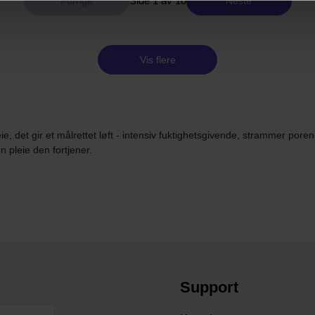
Side 1 av 10
Neste
Vis flere
 det gir et målrettet løft - intensiv fuktighetsgivende, strammer por
n pleie den fortjener.
Support