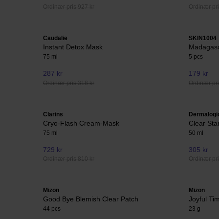
Ordinær pris 927 kr
Ordinær pri
Caudalie
SKIN1004
Instant Detox Mask
Madagasc
75 ml
5 pcs
287 kr
179 kr
Ordinær pris 318 kr
Ordinær pri
Clarins
Dermalogi
Cryo-Flash Cream-Mask
Clear Star
75 ml
50 ml
729 kr
305 kr
Ordinær pris 810 kr
Ordinær pri
Mizon
Mizon
Good Bye Blemish Clear Patch
Joyful T
44 pcs
23 g