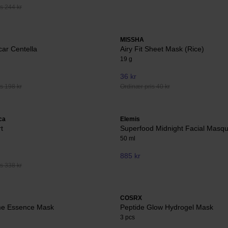
s 244 kr
MISSHA
ar Centella
Airy Fit Sheet Mask (Rice)
19 g
36 kr
s 198 kr
Ordinær pris 40 kr
ca
Elemis
t
Superfood Midnight Facial Masq
50 ml
885 kr
s 338 kr
COSRX
ime Essence Mask
Peptide Glow Hydrogel Mask
3 pcs