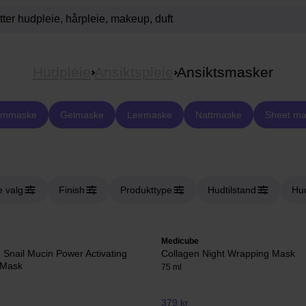
Hudpleie
Ansiktspleie
Ansiktsmasker
emmaske
Gelmaske
Leirmaske
Nattmaske
Sheet ma
e valg
Finish
Produkttype
Hudtilstand
Hu
Medicube
Snail Mucin Power Activating
Collagen Night Wrapping Mask
 Mask
75 ml
379 kr