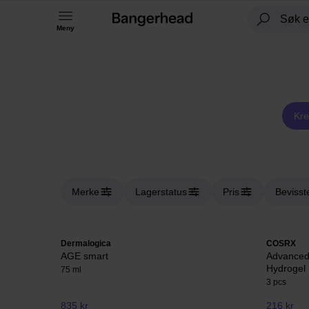
Meny
Kr
Merke
Lagerstatus
Pris
Bevisst
Dermalogica
COSRX
AGE smart
Advanced 
Hydrogel
75 ml
3 pcs
835 kr
216 kr