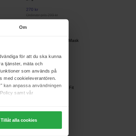
270 kr
Ordinær pris 299 kr
Om
Beauté Pacifique
Deep Pore Cleansing Mask
50 ml
vändiga för att du ska kunna
339 kr
a tjänster, mäta och
a funktioner som används på
as med cookieleverantören.
COSRX
jer" kan anpassa användningen
ple
Master Patch Original Fit
 Policy samt vår
24 pcs
95 kr
Ordinær pris 105 kr
Tillåt alla cookies