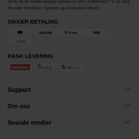
Vil du få de beste beauty-nyhetene rett i innboksen? Vi gir deg
de siste trendene, tipsene og eksklusive tilbud!
SIKKER BETALING
RASK LEVERING
Support
Kontakt oss
Om oss
Spørsmål og svar
Om oss
Kjøpsvilkår
Sosiale medier
Samarbeid med oss
Bytte og retur
Facebook
Bærekraft og miljø
Personvernerklæring