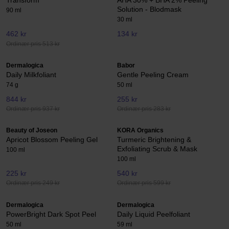
Transform
AHA 30% + BHA 2% Peeling
Solution - Blodmask
90 ml
30 ml
462 kr
134 kr
Ordinær pris 513 kr
Dermalogica
Babor
Daily Milkfoliant
Gentle Peeling Cream
74 g
50 ml
844 kr
255 kr
Ordinær pris 937 kr
Ordinær pris 283 kr
Beauty of Joseon
KORA Organics
Apricot Blossom Peeling Gel
Turmeric Brightening &
Exfoliating Scrub & Mask
100 ml
100 ml
225 kr
540 kr
Ordinær pris 249 kr
Ordinær pris 599 kr
Dermalogica
Dermalogica
PowerBright Dark Spot Peel
Daily Liquid Peelfoliant
50 ml
59 ml