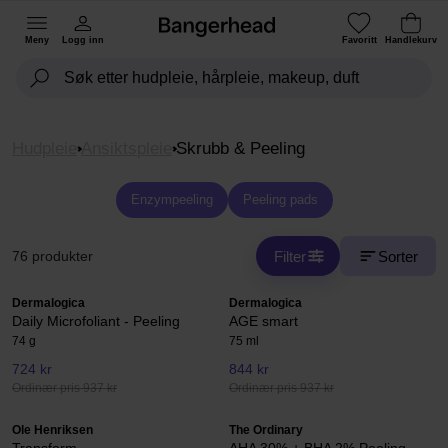
Meny
Logg inn
Favoritt
Handlekurv
Hudpleie
Ansiktspleie
Skrubb & Peeling
Enzympeeling
Peeling pads
Filter
Sorter
76 produkter
Dermalogica
Dermalogica
Daily Microfoliant - Peeling
AGE smart
74 g
75 ml
724 kr
844 kr
Ordinær pris 937 kr
Ordinær pris 937 kr
Ole Henriksen
The Ordinary