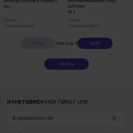
Refining Enzyme & Vitamin C
Microdermabrasion Face
Exfoliator
40 g
60 g
310 kr
765 kr
Ordinær pris 344 kr
Ordinær pris 849 kr
Side 1 av 4
Neste
Vis flere
NYHETSBREV
VÆR FØRST UTE