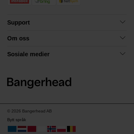
Support
Kontakt oss
Om oss
Spørsmål og svar
Om oss
Kjøpsvilkår
Sosiale medier
Samarbeid med oss
Bytte og retur
Facebook
Bærekraft og miljø
Personvernerklæring
Instagram
Frakt og levering
LinkedIn
© 2026 Bangerhead AB
Bytt språk