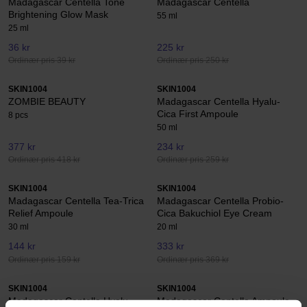
Madagascar Centella Tone
Madagascar Centella
Brightening Glow Mask
55 ml
25 ml
36 kr
225 kr
Ordinær pris 39 kr
Ordinær pris 250 kr
SKIN1004
SKIN1004
ZOMBIE BEAUTY
Madagascar Centella Hyalu-
Cica First Ampoule
8 pcs
50 ml
377 kr
234 kr
Ordinær pris 418 kr
Ordinær pris 259 kr
SKIN1004
SKIN1004
Madagascar Centella Tea-Trica
Madagascar Centella Probio-
Relief Ampoule
Cica Bakuchiol Eye Cream
30 ml
20 ml
144 kr
333 kr
Ordinær pris 159 kr
Ordinær pris 369 kr
SKIN1004
SKIN1004
Madagascar Centella Hyalu-
Madagascar Centella Ampoule