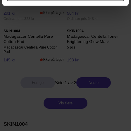
100 ml
120 ml
291 kr
Ikke på lager
584 kr
Ordinær pris 323 kr
Ordinær pris 648 kr
SKIN1004
SKIN1004
Madagascar Centella Pure
Madagascar Centella Toner
Cotton Pad
Brightening Glow Mask
Madagascar Centella Pure Cotton
5 pcs
Pad
145 kr
Ikke på lager
193 kr
Side 1 av 3
Neste
Vis flere
SKIN1004