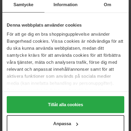
Cica Hydrating Mask
30 ml
Samtycke
Information
Om
5 pcs
135 kr
Ikke på lager
150 kr
Ordinær pris 149 kr
Ordinær pris 166 kr
Denna webbplats använder cookies
För att ge dig en bra shoppingupplevelse använder
SKIN1004
SKIN1004
Madagascar Centella
Madagascar Centella Hyalu-
Bangerhead cookies. Vissa cookies är nödvändiga för att
Cica Silky-fit Sun Stick
75 ml
du ska kunna använda webbplatsen, medan ditt
20 g
samtycke krävs för att använda cookies för att förbättra
324 kr
279 kr
våra tjänster, mäta och analysera trafik, förse dig med
Ordinær pris 359 kr
Ordinær pris 309 kr
relevant och anpassat innehåll/annonser samt för att
aktivera funktioner som används på sociala medier
SKIN1004
SKIN1004
Madagascar Centella
Madagascar Centella
media (kan innefatta behandling av personuppgifter).
Poremizing Clarifying Mask
75 ml
Data som samlas in delas med cookieleverantören.
5 pcs
Genom att trycka på "Tillåt alla cookies" accepterar du
320 kr
Ikke på lager
193 kr
alla cookies, medan du under "Detaljer" kan anpassa
Tillåt alla cookies
Ordinær pris 355 kr
användningen av cookies. Du kan när som helst återkalla
ditt samtycke. För mer information se vår Cookie Policy
SKIN1004
SKIN1004
Anpassa
Madagascar Centella Tone
Madagascar Centella Ampoule
samt vår Integritetspolicy.
Brightening Capsule Ampoule
Kit