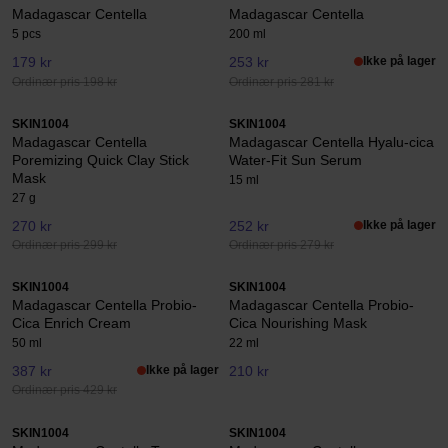
Madagascar Centella
Madagascar Centella
5 pcs
200 ml
179 kr
253 kr
Ikke på lager
Ordinær pris 198 kr
Ordinær pris 281 kr
SKIN1004
SKIN1004
Madagascar Centella
Madagascar Centella Hyalu-cica
Poremizing Quick Clay Stick
Water-Fit Sun Serum
Mask
15 ml
27 g
270 kr
252 kr
Ikke på lager
Ordinær pris 299 kr
Ordinær pris 279 kr
SKIN1004
SKIN1004
Madagascar Centella Probio-
Madagascar Centella Probio-
Cica Enrich Cream
Cica Nourishing Mask
50 ml
22 ml
387 kr
Ikke på lager
210 kr
Ordinær pris 429 kr
SKIN1004
SKIN1004