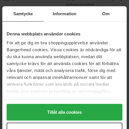
Ordinær pris 86 kr
Samtycke
Information
Om
Malibu C
Malibu C
Blondes Shampoo
Hard Water Conditioner
266 ml
266 ml
Denna webbplats använder cookies
259 kr
259 kr
För att ge dig en bra shoppingupplevelse använder
Bangerhead cookies. Vissa cookies är nödvändiga för att
Malibu C
Malibu C
du ska kunna använda webbplatsen, medan ditt
Hard Water Sachet
Hard Water Shampoo
samtycke krävs för att använda cookies för att förbättra
5 g
266 ml
våra tjänster, mäta och analysera trafik, förse dig med
78 kr
Ikke på lager
259 kr
Ikke på lager
relevant och anpassat innehåll/annonser samt för att
Ordinær pris 86 kr
aktivera funktioner som används på sociala medier
Malibu C
Malibu C
media (kan innefatta behandling av personuppgifter).
Miracle Repair Conditioner
Miracle Repair Sachet
Data som samlas in delas med cookieleverantören.
266 ml
5 g
Genom att trycka på "Tillåt alla cookies" accepterar du
439 kr
68 kr
Ikke på lager
alla cookies, medan du under "Detaljer" kan anpassa
Tillåt alla cookies
Ordinær pris 75 kr
användningen av cookies. Du kan när som helst återkalla
ditt samtycke. För mer information se vår Cookie Policy
Malibu C
Malibu C