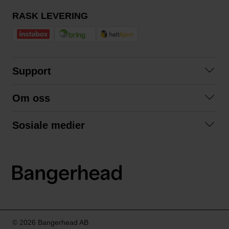
RASK LEVERING
Support
Kontakt oss
Om oss
Spørsmål og svar
Om oss
Kjøpsvilkår
Sosiale medier
Samarbeid med oss
Bytte og retur
Facebook
Bærekraft og miljø
Personvernerklæring
Instagram
Frakt og levering
LinkedIn
© 2026 Bangerhead AB