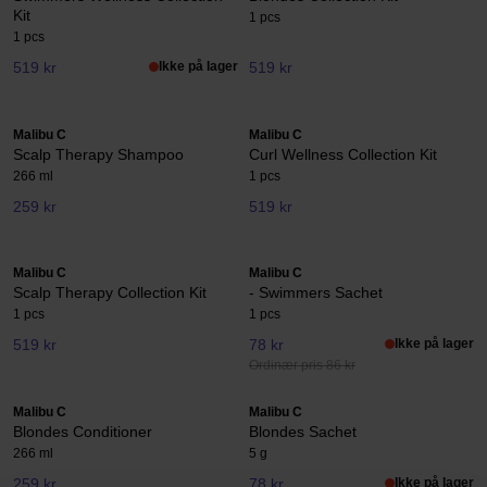
Kit
1 pcs
1 pcs
519 kr
Ikke på lager
519 kr
Malibu C
Malibu C
Scalp Therapy Shampoo
Curl Wellness Collection Kit
266 ml
1 pcs
259 kr
519 kr
Malibu C
Malibu C
Scalp Therapy Collection Kit
- Swimmers Sachet
1 pcs
1 pcs
519 kr
78 kr
Ikke på lager
Ordinær pris 86 kr
Malibu C
Malibu C
Blondes Conditioner
Blondes Sachet
266 ml
5 g
259 kr
78 kr
Ikke på lager