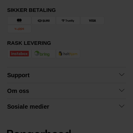
SIKKER BETALING
RASK LEVERING
Support
Kontakt oss
Om oss
Spørsmål og svar
Om oss
Kjøpsvilkår
Sosiale medier
Samarbeid med oss
Bytte og retur
Facebook
Bærekraft og miljø
Personvernerklæring
Instagram
Frakt og levering