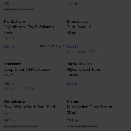
702 kr
134 kr
Ordinær pris 779 kr
The Ordinary
Dermaceutic
Glycolic Acid 7% Exfoliating
Turn Over 10
Toner
40 ml
240 ml
184 kr
Ikke på lager
626 kr
Ordinær pris 695 kr
Exuviance
The INKEY List
Deep Clean AHA Cleanser
Glycolic Acid Toner
212 ml
100 ml
360 kr
221 kr
Ordinær pris 399 kr
Dermalogica
Clarins
PowerBright Dark Spot Peel
Multi-Active Glow Serum
50 ml
30 ml
982 kr
711 kr
Ordinær pris 1 091 kr
Ordinær pris 790 kr