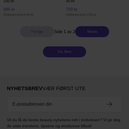
100 ml
30 ml
585 kr
720 kr
Ordinær pris 649 kr
Ordinær pris 799 kr
Side 1 av 2
Neste
Vis flere
NYHETSBREV
VÆR FØRST UTE
Vil du få de beste beauty-nyhetene rett i innboksen? Vi gir deg
de siste trendene, tipsene og eksklusive tilbud!