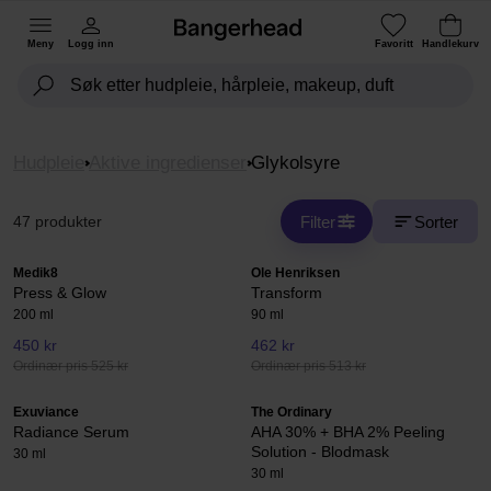
Meny
Logg inn
Favoritt
Handlekurv
Hudpleie
Aktive ingredienser
Glykolsyre
Filter
Sorter
47 produkter
Medik8
Ole Henriksen
Press & Glow
Transform
200 ml
90 ml
450 kr
462 kr
Ordinær pris 525 kr
Ordinær pris 513 kr
Exuviance
The Ordinary
Radiance Serum
AHA 30% + BHA 2% Peeling
Solution - Blodmask
30 ml
30 ml