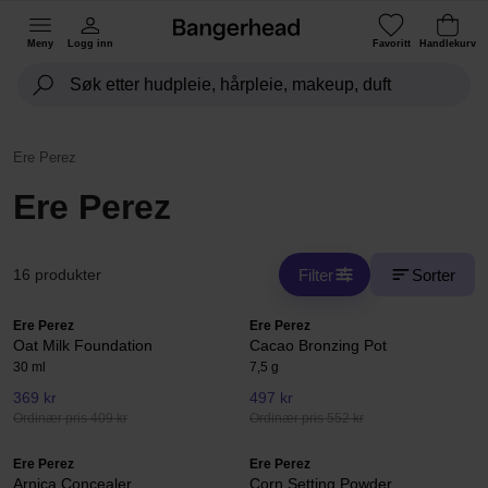
Meny
Logg inn
Favoritt
Handlekurv
Ere Perez
Ere Perez
Filter
Sorter
16 produkter
Ere Perez
Ere Perez
Oat Milk Foundation
Cacao Bronzing Pot
30 ml
7,5 g
369 kr
497 kr
Ordinær pris 409 kr
Ordinær pris 552 kr
Ere Perez
Ere Perez
Arnica Concealer
Corn Setting Powder