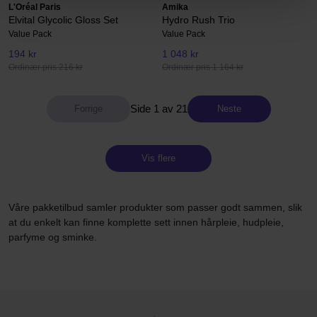
L'Oréal Paris
Amika
Elvital Glycolic Gloss Set
Hydro Rush Trio
Value Pack
Value Pack
194 kr
1 048 kr
Ordinær pris 216 kr
Ordinær pris 1 164 kr
Side 1 av 21
Neste
Vis flere
Våre pakketilbud samler produkter som passer godt sammen, slik
at du enkelt kan finne komplette sett innen hårpleie, hudpleie,
parfyme og sminke.