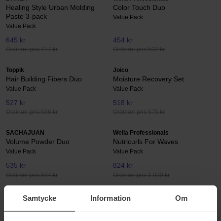
Healing Style Urban Molding
Color Touch Duo
Paste 3-pack
Value Pack
Value Pack
645 kr
454 kr
Ordinær pris 717 kr
Ordinær pris 502 kr
Toppik
Joico
Hair Building Fibers Duo
Moisture Recovery Set
Value Pack
Value Pack
527 kr
518 kr
Ordinær pris 586 kr
Ordinær pris 575 kr
SACHAJUAN
Wella Professionals
Volume Powder Duo
Nutricurls For Waves
Value Pack
Value Pack
535 kr
824 kr
Ordinær pris 594 kr
Ordinær pris 1 030 kr
KMS
Sebastian Professional
Samtycke
Information
Om
AllSmooth Duo
Dark Oil Favourites
Value Pack
Value Pack