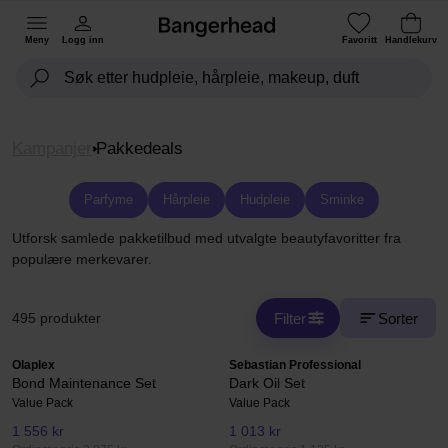
Meny
Logg inn
Favoritt
Handlekurv
Kampanjer
Pakkedeals
Parfyme
Hårpleie
Hudpleie
Sminke
Utforsk samlede pakketilbud med utvalgte beautyfavoritter fra
populære merkevarer.
Filter
Sorter
495 produkter
Olaplex
Sebastian Professional
Bond Maintenance Set
Dark Oil Set
Value Pack
Value Pack
1 556 kr
1 013 kr