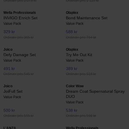
Ordinær pris 2 075 kr
Ordinær pris 1 125 kr
Wella Professionals
Olaplex
INVIGO Enrich Set
Bond Maintenance Set
Value Pack
Value Pack
329 kr
588 kr
Ordinær pris 365 kr
Ordinær pris 784 kr
Joico
Olaplex
Defy Damage Set
Try Me Out Kit
Value Pack
Value Pack
491 kr
389 kr
Ordinær pris 545 kr
Ordinær pris 518 kr
Joico
Color Wow
JoiFull Set
Dream Coat Supernatural Spray
DUO
Value Pack
Value Pack
500 kr
538 kr
Ordinær pris 555 kr
Ordinær pris 598 kr
L'ANZA
Wella Professionals