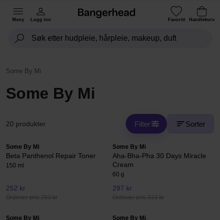
Meny
Logg inn
Favoritt
Handlekurv
Some By Mi
Some By Mi
Filter
Sorter
20 produkter
Some By Mi
Some By Mi
Beta Panthenol Repair Toner
Aha-Bha-Pha 30 Days Miracle
Cream
150 ml
60 g
252 kr
297 kr
Ordinær pris 283 kr
Ordinær pris 333 kr
Some By Mi
Some By Mi