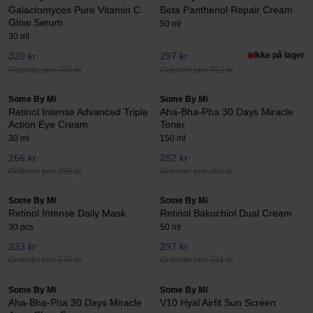
Galactomyces Pure Vitamin C
Beta Panthenol Repair Cream
Glow Serum
50 ml
30 ml
320 kr
297 kr
Ikke på lager
Ordinær pris 358 kr
Ordinær pris 333 kr
Some By Mi
Some By Mi
Retinol Intense Advanced Triple
Aha-Bha-Pha 30 Days Miracle
Action Eye Cream
Toner
30 ml
150 ml
266 kr
252 kr
Ordinær pris 296 kr
Ordinær pris 283 kr
Some By Mi
Some By Mi
Retinol Intense Daily Mask
Retinol Bakuchiol Dual Cream
30 pcs
50 ml
333 kr
297 kr
Ordinær pris 370 kr
Ordinær pris 331 kr
Some By Mi
Some By Mi
Aha-Bha-Pha 30 Days Miracle
V10 Hyal Airfit Sun Screen