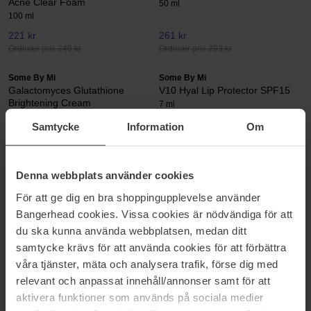
Acne Clear Foam
50 ml
100 ml
221 kr
261 kr
Ordinær pris 246 kr
Ordinær pris 293 kr
Some By Mi
Some By Mi
Galactomyces Glutathione
V10 Hyal Lip Protector SPF15
Brightening Cream
7 ml
40 ml
Samtycke
Information
Om
311 kr
126 kr
Ordinær pris 347 kr
Ordinær pris 141 kr
Denna webbplats använder cookies
Some By Mi
Some By Mi
Aha-Bha-Pha 30 Days Miracle
Beta Panthenol Repair Gel
För att ge dig en bra shoppingupplevelse använder
Serum
Cleanser
Bangerhead cookies. Vissa cookies är nödvändiga för att
50 ml
120 ml
du ska kunna använda webbplatsen, medan ditt
311 kr
252 kr
samtycke krävs för att använda cookies för att förbättra
Ordinær pris 345 kr
Ordinær pris 283 kr
våra tjänster, mäta och analysera trafik, förse dig med
relevant och anpassat innehåll/annonser samt för att
Some By Mi
Some By Mi
Aha-Bha-Pha 30 Days Miracle
Beta Panthenol Repair Daily
aktivera funktioner som används på sociala medier
Truecica Clear Pad
Mask