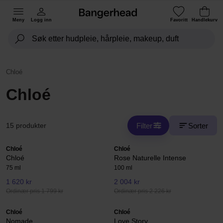
Meny
Logg inn
Favoritt
Handlekurv
Chloé
Chloé
Filter
Sorter
15 produkter
Chloé
Chloé
Chloé
Rose Naturelle Intense
75 ml
100 ml
1 620 kr
2 004 kr
Ordinær pris 1 799 kr
Ordinær pris 2 226 kr
Chloé
Chloé
Nomade
Love Story