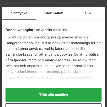
Chloé
Chloé
Samtycke
Information
Om
Naturelle
Nomade Jasmin Naturellee
50 ml
30 ml
1 425 kr
1 007 kr
Denna webbplats använder cookies
Ordinær pris 1 583 kr
Ordinær pris 1 118 kr
För att ge dig en bra shoppingupplevelse använder
Chloé
Chloé
Bangerhead cookies. Vissa cookies är nödvändiga för att
Intense
Nomade Lumiére d’Egypte
du ska kunna använda webbplatsen, medan ditt
30 ml
50 ml
samtycke krävs för att använda cookies för att förbättra
1 012 kr
1 367 kr
våra tjänster, mäta och analysera trafik, förse dig med
Ordinær pris 1 124 kr
Ordinær pris 1 518 kr
relevant och anpassat innehåll/annonser samt för att
Chloé
aktivera funktioner som används på sociala medier
Rose Naturelle Intense
media (kan innefatta behandling av personuppgifter).
30 ml
Data som samlas in delas med cookieleverantören.
981 kr
Ikke på lager
Genom att trycka på "Tillåt alla cookies" accepterar du
Ordinær pris 1 090 kr
alla cookies, medan du under "Detaljer" kan anpassa
Tillåt alla cookies
användningen av cookies. Du kan när som helst återkalla
CHLOÉ
ditt samtycke. För mer information se vår Cookie Policy