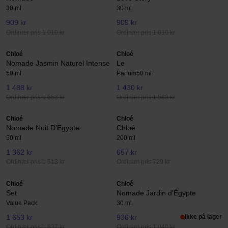
30 ml
30 ml
909 kr
909 kr
Ordinær pris 1 010 kr
Ordinær pris 1 010 kr
Chloé
Chloé
Nomade Jasmin Naturel Intense
Le
50 ml
Parfum
50 ml
1 488 kr
1 430 kr
Ordinær pris 1 653 kr
Ordinær pris 1 588 kr
Chloé
Chloé
Nomade Nuit D'Egypte
Chloé
50 ml
200 ml
1 362 kr
657 kr
Ordinær pris 1 513 kr
Ordinær pris 729 kr
Chloé
Chloé
Set
Nomade Jardin d'Égypte
Value Pack
30 ml
1 653 kr
936 kr
Ikke på lager
Ordinær pris 1 837 kr
Ordinær pris 1 040 kr