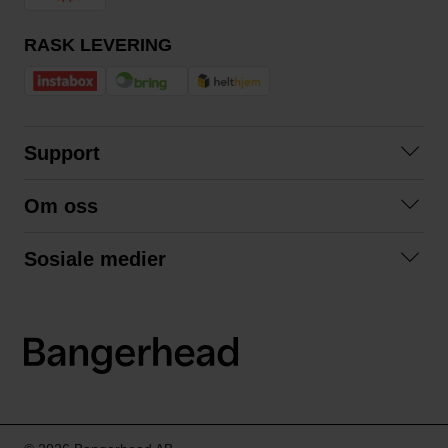
RASK LEVERING
Support
Kontakt oss
Om oss
Spørsmål og svar
Om oss
Kjøpsvilkår
Sosiale medier
Samarbeid med oss
Bytte og retur
Facebook
Bærekraft og miljø
Personvernerklæring
Instagram
Frakt og levering
LinkedIn