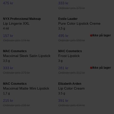
475 kr
333 kr
Ordinær pris 370 kr
NYX Professional Makeup
Estée Lauder
Lip Lingerie XXL
Pure Color Lipstick Creme
4 ml
3,5 g
157 kr
495 kr
Ikke på lager
Ordinær pris 174 kr
Ordinær pris 550 kr
MAC Cosmetics
MAC Cosmetics
Macximal Sleek Satin Lipstick
Frost Lipstick
3,5 g
3 g
333 kr
281 kr
Ikke på lager
Ordinær pris 370 kr
Ordinær pris 312 kr
MAC Cosmetics
Elizabeth Arden
Macximal Matte Mini Lipstick
Lip Color Cream
1,7 g
3.5 g
215 kr
391 kr
Ordinær pris 238 kr
Ordinær pris 434 kr