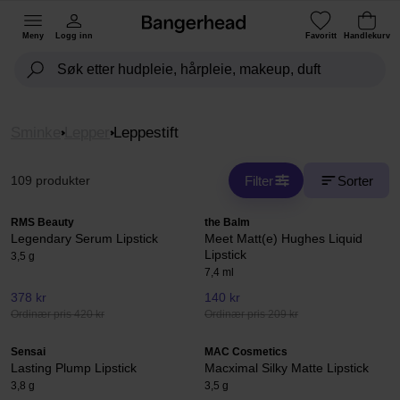
Meny
Logg inn
Favoritt
Handlekurv
Sminke
Lepper
Leppestift
Filter
Sorter
109 produkter
RMS Beauty
the Balm
Legendary Serum Lipstick
Meet Matt(e) Hughes Liquid
Lipstick
3,5 g
7,4 ml
378 kr
140 kr
Ordinær pris 420 kr
Ordinær pris 209 kr
Sensai
MAC Cosmetics
Lasting Plump Lipstick
Macximal Silky Matte Lipstick
3,8 g
3,5 g