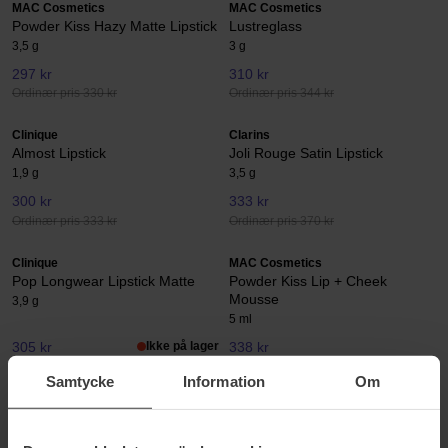
MAC Cosmetics
MAC Cosmetics
Powder Kiss Hazy Matte Lipstick
Lustreglass
3,5 g
3 g
297 kr
310 kr
Ordinær pris 330 kr
Ordinær pris 344 kr
Clinique
Clarins
Almost Lipstick
Joli Rouge Satin Lipstick
1,9 g
3,5 g
300 kr
333 kr
Ordinær pris 333 kr
Ordinær pris 370 kr
Clinique
MAC Cosmetics
Pop Longwear Lipstick Matte
Powder Kiss Lip + Cheek
Mousse
3,9 g
5 ml
305 kr
Ikke på lager
338 kr
Ordinær pris 338 kr
Ordinær pris 375 kr
Samtycke
Information
Om
Elizabeth Arden
Clarins
Eight Hour Cream
Joli Rouge Shiny Lipstick
3 g
3,5 g