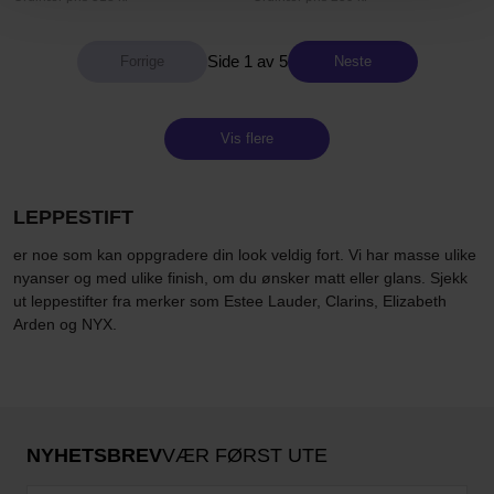
Side 1 av 5
Neste
Vis flere
LEPPESTIFT
er noe som kan oppgradere din look veldig fort. Vi har masse ulike
nyanser og med ulike finish, om du ønsker matt eller glans. Sjekk
ut leppestifter fra merker som Estee Lauder, Clarins, Elizabeth
Arden og NYX.
NYHETSBREV
VÆR FØRST UTE