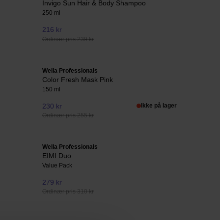
Invigo Sun Hair & Body Shampoo
250 ml
216 kr
Ordinær pris 239 kr
Wella Professionals
Color Fresh Mask Pink
150 ml
230 kr
Ikke på lager
Ordinær pris 255 kr
Wella Professionals
EIMI Duo
Value Pack
279 kr
Ordinær pris 310 kr