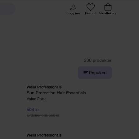
Logg inn
Favoritt
Handlekurv
200 produkter
Populært
Wella Professionals
Sun Protection Hair Essentials
Value Pack
504 kr
Ordinær pris 560 kr
Wella Professionals