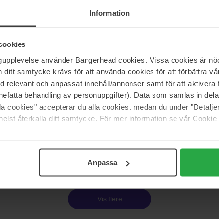
essionals
Wella Professionals
londe Recharge Conditioner
INVIGO Enrich Shampoo
Information
1000 ml
468 kr
cookies
s 259 kr
Ordinær pris 519 kr
ngupplevelse använder Bangerhead cookies. Vissa cookies är nöd
itt samtycke krävs för att använda cookies för att förbättra vår
essionals
Wella Professionals
med relevant och anpassat innehåll/annonser samt för att aktiver
n Protect Spray
INVIGO Enrich Conditioner
nefatta behandling av personuppgifter). Data som samlas in del
1000 ml
alla cookies" accepterar du alla cookies, medan du under "Detal
612 kr
elst återkalla ditt samtycke. För mer information se vår Cookie
s 305 kr
Ordinær pris 679 kr
Side 1 av 9
Neste
Anpassa
Vis flere