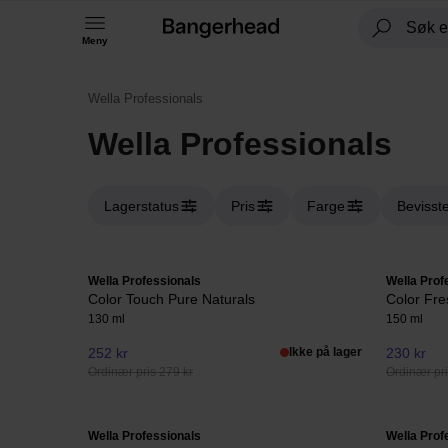
Meny
Wella Professionals
Wella Professionals
Lagerstatus
Pris
Farge
Bevisst
Wella Professionals
Wella Prof
Color Touch Pure Naturals
Color Fr
130 ml
150 ml
252 kr
Ikke på lager
230 kr
Ordinær pris 279 kr
Ordinær pri
Wella Professionals
Wella Prof