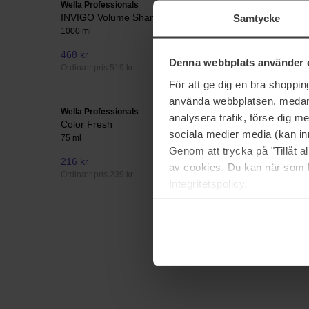
Wella Professionals
Wella Prof
INVIGO Volume Shampoo
INVIGO B
Samtycke
1000 ml
200 ml
468 kr
234 kr
Denna webbplats använder 
Ordinær pris 519 kr
Ordinær pri
För att ge dig en bra shoppi
använda webbplatsen, medan d
Wella Professionals
Wella Prof
analysera trafik, förse dig 
Color Fresh
Invigo Su
sociala medier media (kan in
75 ml
150 ml
Genom att trycka på "Tillåt 
216 kr
275 kr
av cookies. Du kan när som h
Ordinær pris 239 kr
Ordinær pri
Integritetspolicy.