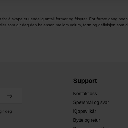
 for å skape et uendelig antall former og frisyrer. For første gang noens
stiler som gir deg den balansen mellom volum, form og definisjon som d
Support
Kontakt oss
Spørsmål og svar
gir deg
Kjøpsvilkår
Bytte og retur