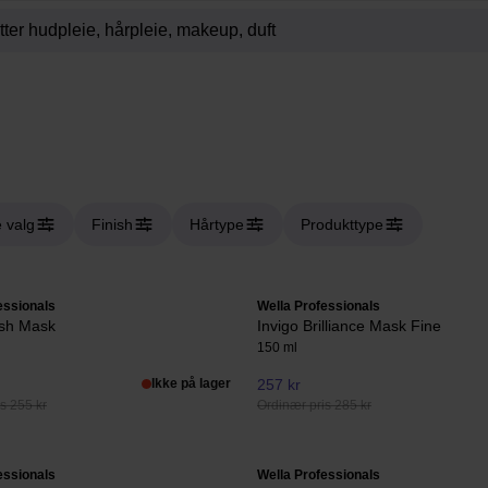
e valg
Finish
Hårtype
Produkttype
essionals
Wella Professionals
esh Mask
Invigo Brilliance Mask Fine
150 ml
Ikke på lager
257 kr
s 255 kr
Ordinær pris 285 kr
essionals
Wella Professionals