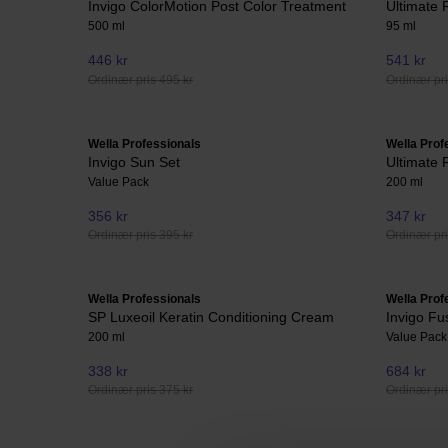
Invigo ColorMotion Post Color Treatment
Ultimate 
500 ml
95 ml
446 kr
541 kr
Ordinær pris 495 kr
Ordinær pri
Wella Professionals
Wella Prof
Invigo Sun Set
Ultimate 
Value Pack
200 ml
356 kr
347 kr
Ordinær pris 395 kr
Ordinær pri
Wella Professionals
Wella Prof
SP Luxeoil Keratin Conditioning Cream
Invigo Fu
200 ml
Value Pack
338 kr
684 kr
Ordinær pris 375 kr
Ordinær pri